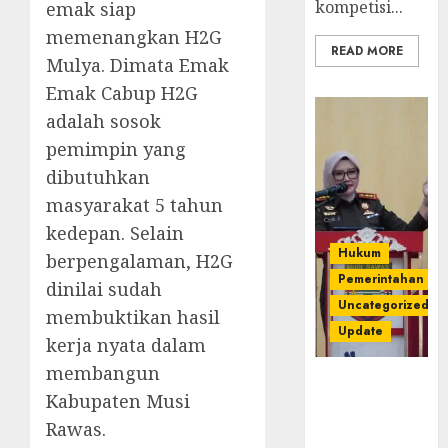
kompetisi...
emak siap
memenangkan H2G
READ MORE
Mulya. Dimata Emak
Emak Cabup H2G
adalah sosok
pemimpin yang
dibutuhkan
masyarakat 5 tahun
kedepan. Selain
Hukum
berpengalaman, H2G
Pemerintahan
dinilai sudah
Uncategorized
membuktikan hasil
Update
kerja nyata dalam
membangun
Kejari
Kabupaten Musi
Luncurkan 5
Inovasi
Rawas.