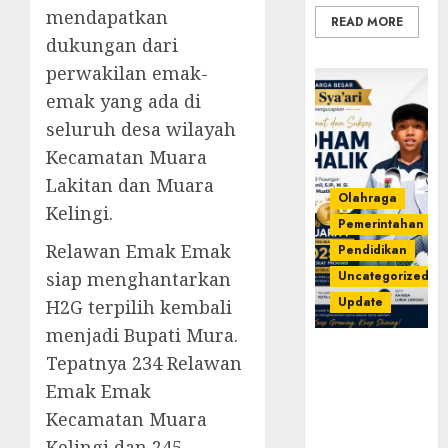
mendapatkan
READ MORE
dukungan dari
perwakilan emak-
emak yang ada di
seluruh desa wilayah
Kecamatan Muara
Lakitan dan Muara
Olahraga
Kelingi.
Pemerintahan
Relawan Emak Emak
Pendidikan
siap menghantarkan
Uncategorized
Update
H2G terpilih kembali
menjadi Bupati Mura.
Prestasi
Tepatnya 234 Relawan
Gemilang
Emak Emak
Idham
Kecamatan Muara
Khalik,
Wakili
Kelingi dan 245