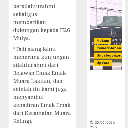
bersilahturahmi
sekaligus
memberikan
dukungan kepada H2G
Mulya.
Hukum
“Tadi siang kami
Pemerintahan
Uncategorized
menerima kunjungan
Update
silahturahmi dari
Relawan Emak Emak
Kejati Sultra
Muara Lakitan, dan
Geledah
setelah itu kami juga
Rumah Dirut
menyambut
PT Babarina
dan PT
kehadiran Emak Emak
Wijaya Nikel
dari Kecamatan Muara
Nusantara
Kelingi.
25/06/2026
0