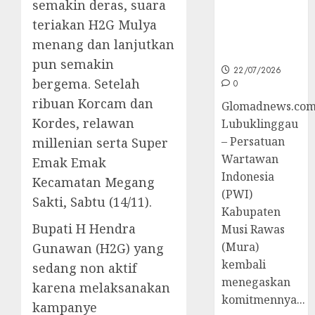
semakin deras, suara
untuk
Peningkatan
teriakan H2G Mulya
Kompetensi
menang dan lanjutkan
Wartawan
pun semakin
22/07/2026
bergema. Setelah
0
ribuan Korcam dan
Glomadnews.com
Kordes, relawan
Lubuklinggau
– Persatuan
millenian serta Super
Wartawan
Emak Emak
Indonesia
Kecamatan Megang
(PWI)
Sakti, Sabtu (14/11).
Kabupaten
Bupati H Hendra
Musi Rawas
(Mura)
Gunawan (H2G) yang
kembali
sedang non aktif
menegaskan
karena melaksanakan
komitmennya...
kampanye