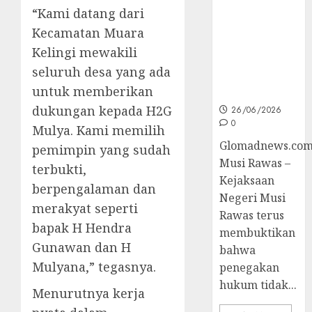
Unggulan
“Kami datang dari
untuk Cegah
Korupsi dan
Kecamatan Muara
Layani
Kelingi mewakili
Masyarakat
seluruh desa yang ada
Melalui
untuk memberikan
JAKUMDU
dukungan kepada H2G
26/06/2026
0
Mulya. Kami memilih
Glomadnews.com
pemimpin yang sudah
Musi Rawas –
terbukti,
Kejaksaan
berpengalaman dan
Negeri Musi
merakyat seperti
Rawas terus
bapak H Hendra
membuktikan
Gunawan dan H
bahwa
Mulyana,” tegasnya.
penegakan
hukum tidak...
Menurutnya kerja