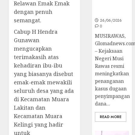
Relawan Emak Emak
Ke Tahap
dengan penuh
Penyidikan
semangat.
26/06/2026
0
Cabup H Hendra
MUSIRAWAS,
Gunawan
Glomadnews.co
mengucapkan
– Kejaksaan
terimakasih atas
Negeri Musi
kehadiran ibu-ibu
Rawas resmi
yang biasanya disebut
meningkatkan
penanganan
emak-emak mewakili
kasus dugaan
seluruh desa yang ada
penyimpangan
di Kecamatan Muara
dana...
Lakitan dan
Kecamatan Muara
READ MORE
Kelingi yang hadir
untuk