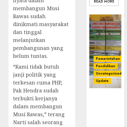
nyata dalam
READ MORE
membangun Musi
Rawas sudah
dinikmati masyarakat
dan tinggal
melanjutkan
pembangunan yang
belum tuntas.
Pemerintahan
“Kami tidak butuh
Pendidikan
Uncategorized
janji politik yang
Update
terkesan cuma PHP,
Pak Hendra sudah
Dugaan
terbukti kerjanya
Korupsi
dalam membangun
Belanja
Musi Rawas,” terang
Baleho P4GN
Disdik Musi
Narti salah seorang
Rawas Naik