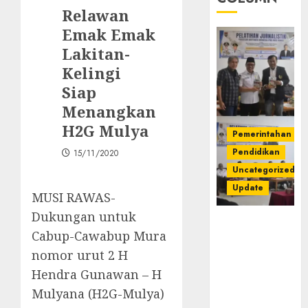
Relawan
Emak Emak
Lakitan-
Kelingi
Siap
Menangkan
H2G Mulya
Pemerintahan
Pendidikan
15/11/2020
Uncategorized
Update
MUSI RAWAS-
Dukungan untuk
Pemkab
Cabup-Cawabup Mura
Mura
Apresiasi
nomor urut 2 H
Kegiatan
Hendra Gunawan – H
Pelatihan
Mulyana (H2G-Mulya)
Jurnalistik