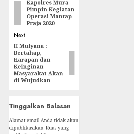
navigation
Kapolres Mura
Previous
Pimpin Kegiatan
post:
Operasi Mantap
Praja 2020
Next
H Mulyana :
Next
Bertahap,
post:
Harapan dan
Keinginan
Masyarakat Akan
di Wujudkan
Tinggalkan Balasan
Alamat email Anda tidak akan
dipublikasikan.
Ruas yang