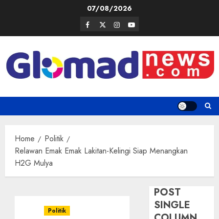
Skip
07/08/2026
to
Facebook
Twitter
Instagram
Youtube
content
Home
Politik
Relawan Emak Emak Lakitan-Kelingi Siap Menangkan
H2G Mulya
POST
SINGLE
Politik
COLUMN