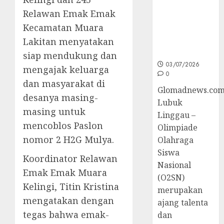
Sumsel di
Relawan Emak Emak
O2SN
Kecamatan Muara
Nasional
Lakitan menyatakan
Cabor
Bulutangkis
siap mendukung dan
03/07/2026
mengajak keluarga
0
dan masyarakat di
Glomadnews.com
desanya masing-
Lubuk
masing untuk
Linggau –
mencoblos Paslon
Olimpiade
nomor 2 H2G Mulya.
Olahraga
Siswa
Koordinator Relawan
Nasional
Emak Emak Muara
(O2SN)
Kelingi, Titin Kristina
merupakan
mengatakan dengan
ajang talenta
tegas bahwa emak-
dan