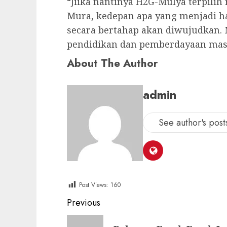
“Jiika nantinya H2G-Mulya terpilih
Mura, kedepan apa yang menjadi h
secara bertahap akan diwujudkan. M
pendidikan dan pemberdayaan masy
About The Author
admin
See author's post
Post Views:
160
Post
Previous
navigation
Previous