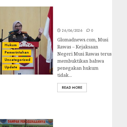
untuk Cegah Korupsi
dan Layani
Masyarakat Melalui
JAKUMDU
26/06/2026
0
Glomadnews.com, Musi
Hukum
Rawas – Kejaksaan
Pemerintahan
Negeri Musi Rawas terus
Uncategorized
membuktikan bahwa
Update
penegakan hukum
tidak...
READ MORE
Dugaan Korupsi
Belanja Baleho P4GN
Disdik Musi Rawas
Naik Ke Tahap
Penyidikan