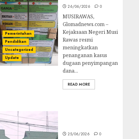
26/06/2026
0
MUSIRAWAS,
Glomadnews.com –
Kejaksaan Negeri Musi
Pemerintahan
Rawas resmi
Pendidikan
meningkatkan
Uncategorized
penanganan kasus
Update
dugaan penyimpangan
dana...
READ MORE
Kejati Sultra Geledah
Rumah Dirut PT
Babarina dan PT
Wijaya Nikel
Nusantara
25/06/2026
0