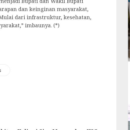
 menjadi Bupati dan Wakil Bupati
arapan dan keinginan masyarakat,
ulai dari infrastruktur, kesehatan,
arakat,” imbaunya. (*)
s