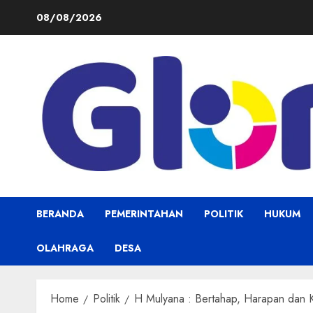
Skip
08/08/2026
to
content
BERANDA
PEMERINTAHAN
POLITIK
HUKUM
OLAHRAGA
DESA
Home
Politik
H Mulyana : Bertahap, Harapan dan 