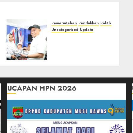
Pemerintahan
Pendidikan
Politik
Uncategorized
Update
Penyerahan Secara
Simbolis Seragam Sekolah
Gratis, Wali Kota Lubuk
Linggau Realisasi
Program Linggau Juara
12/12/2025
0
UCAPAN HPN 2026