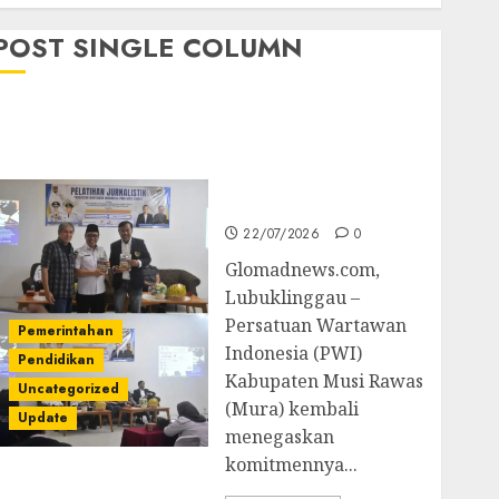
POST SINGLE COLUMN
Pemkab Mura
Apresiasi Kegiatan
Pelatihan Jurnalistik
untuk Peningkatan
Kompetensi Wartawan
22/07/2026
0
Glomadnews.com,
Lubuklinggau –
Persatuan Wartawan
Pemerintahan
Indonesia (PWI)
Pendidikan
Kabupaten Musi Rawas
Uncategorized
(Mura) kembali
Update
menegaskan
komitmennya...