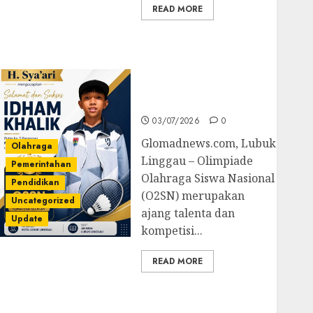
READ MORE
Prestasi Gemilang
Idham Khalik, Wakili
Sumsel di O2SN
Nasional Cabor
Bulutangkis
03/07/2026
0
Glomadnews.com, Lubuk
Olahraga
Linggau – Olimpiade
Pemerintahan
Olahraga Siswa Nasional
Pendidikan
(O2SN) merupakan
Uncategorized
ajang talenta dan
Update
kompetisi...
READ MORE
Kejari Luncurkan 5
Inovasi Unggulan