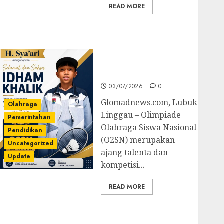
READ MORE
Prestasi Gemilang
Idham Khalik, Wakili
Sumsel di O2SN
Nasional Cabor
Bulutangkis
03/07/2026
0
Glomadnews.com, Lubuk
Olahraga
Linggau – Olimpiade
Pemerintahan
Olahraga Siswa Nasional
Pendidikan
(O2SN) merupakan
Uncategorized
ajang talenta dan
Update
kompetisi...
READ MORE
Kejari Luncurkan 5
Inovasi Unggulan