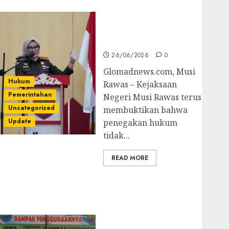
untuk Cegah Korupsi
dan Layani
Masyarakat Melalui
JAKUMDU
26/06/2026
0
Glomadnews.com, Musi
Hukum
Rawas – Kejaksaan
Pemerintahan
Negeri Musi Rawas terus
Uncategorized
membuktikan bahwa
Update
penegakan hukum
tidak...
READ MORE
Dugaan Korupsi
Belanja Baleho P4GN
Disdik Musi Rawas
Naik Ke Tahap
Penyidikan