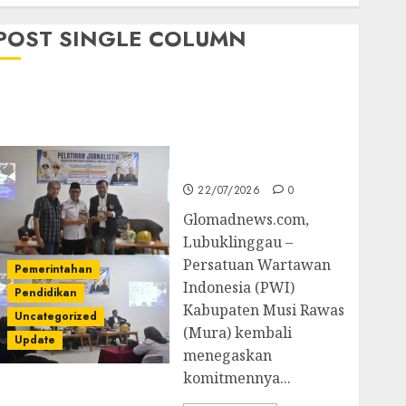
POST SINGLE COLUMN
Pemkab Mura
Apresiasi Kegiatan
Pelatihan Jurnalistik
untuk Peningkatan
Kompetensi Wartawan
22/07/2026
0
Glomadnews.com,
Lubuklinggau –
Persatuan Wartawan
Pemerintahan
Indonesia (PWI)
Pendidikan
Kabupaten Musi Rawas
Uncategorized
(Mura) kembali
Update
menegaskan
komitmennya...