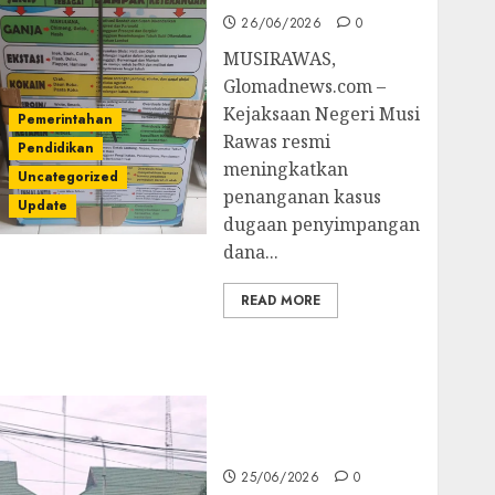
26/06/2026
0
MUSIRAWAS,
Glomadnews.com –
Kejaksaan Negeri Musi
Pemerintahan
Rawas resmi
Pendidikan
meningkatkan
Uncategorized
penanganan kasus
Update
dugaan penyimpangan
dana...
READ MORE
Kejati Sultra Geledah
Rumah Dirut PT
Babarina dan PT
Wijaya Nikel
Nusantara
25/06/2026
0