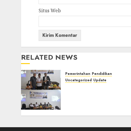
Situs Web
RELATED NEWS
Pemerintahan
Pendidikan
Uncategorized
Update
Pemkab Mura Apresiasi
Kegiatan Pelatihan
Jurnalistik untuk
Peningkatan Kompetensi
Wartawan
22/07/2026
0