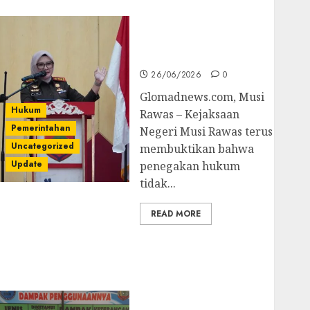
untuk Cegah Korupsi
dan Layani
Masyarakat Melalui
JAKUMDU
26/06/2026
0
Glomadnews.com, Musi
Hukum
Rawas – Kejaksaan
Pemerintahan
Negeri Musi Rawas terus
Uncategorized
membuktikan bahwa
Update
penegakan hukum
tidak...
READ MORE
Dugaan Korupsi
Belanja Baleho P4GN
Disdik Musi Rawas
Naik Ke Tahap
Penyidikan