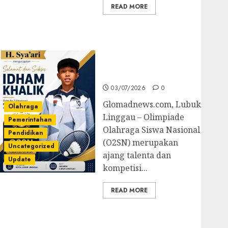
READ MORE
Prestasi Gemilang
Idham Khalik, Wakili
Sumsel di O2SN
Nasional Cabor
Bulutangkis
03/07/2026
0
Glomadnews.com, Lubuk
Olahraga
Linggau – Olimpiade
Pemerintahan
Olahraga Siswa Nasional
Pendidikan
(O2SN) merupakan
Uncategorized
ajang talenta dan
Update
kompetisi...
READ MORE
Kejari Luncurkan 5
Inovasi Unggulan