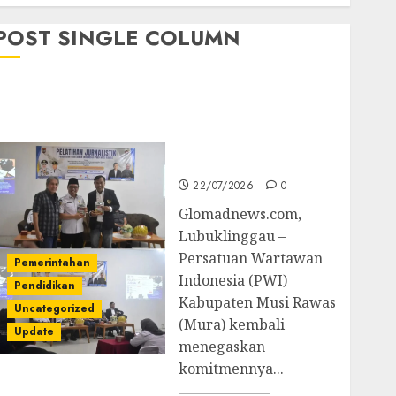
POST SINGLE COLUMN
Pemkab Mura
Apresiasi Kegiatan
Pelatihan Jurnalistik
untuk Peningkatan
Kompetensi Wartawan
22/07/2026
0
Glomadnews.com,
Lubuklinggau –
Persatuan Wartawan
Pemerintahan
Indonesia (PWI)
Pendidikan
Kabupaten Musi Rawas
Uncategorized
(Mura) kembali
Update
menegaskan
komitmennya...