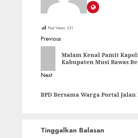
Post Views:
221
Post
Previous
navigation
Previous
Malam Kenal Pamit Kapol
post:
Kabupaten Musi Rawas Be
Next
Next
BPD Bersama Warga Portal Jalan
post:
Tinggalkan Balasan