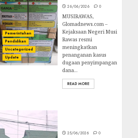
26/06/2026
0
MUSIRAWAS,
Glomadnews.com –
Kejaksaan Negeri Musi
Pemerintahan
Rawas resmi
Pendidikan
meningkatkan
Uncategorized
penanganan kasus
Update
dugaan penyimpangan
dana...
READ MORE
Kejati Sultra Geledah
Rumah Dirut PT
Babarina dan PT
Wijaya Nikel
Nusantara
25/06/2026
0