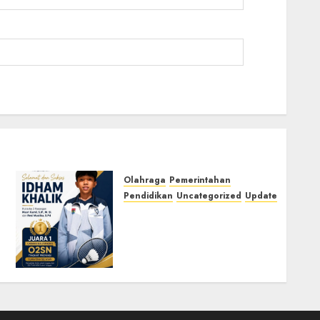
Olahraga
Pemerintahan
Pendidikan
Uncategorized
Update
Prestasi Gemilang Idham
Khalik, Wakili Sumsel di
O2SN Nasional Cabor
Bulutangkis
03/07/2026
0