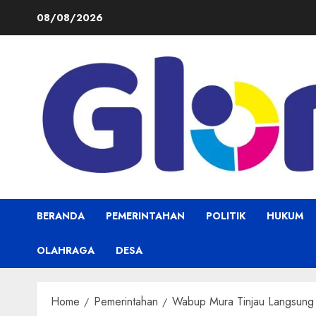
Skip
08/08/2026
to
content
BERANDA
PEMERINTAHAN
POLITIK
HUKUM
OLAHRAGA
DESA
Home
Pemerintahan
Wabup Mura Tinjau Langsung 