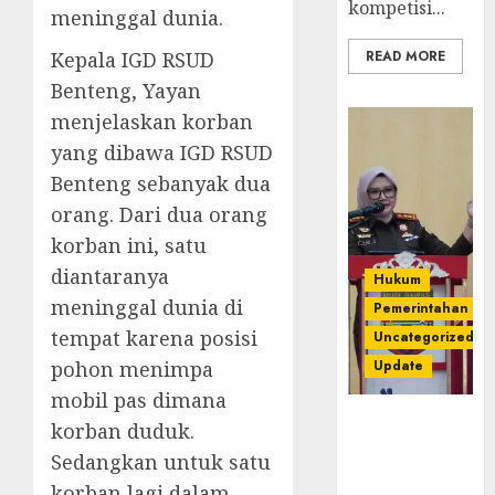
kompetisi...
meninggal dunia.
Kepala IGD RSUD
READ MORE
Benteng, Yayan
menjelaskan korban
yang dibawa IGD RSUD
Benteng sebanyak dua
orang. Dari dua orang
korban ini, satu
diantaranya
Hukum
meninggal dunia di
Pemerintahan
tempat karena posisi
Uncategorized
pohon menimpa
Update
mobil pas dimana
Kejari
korban duduk.
Luncurkan 5
Sedangkan untuk satu
Inovasi
korban lagi dalam