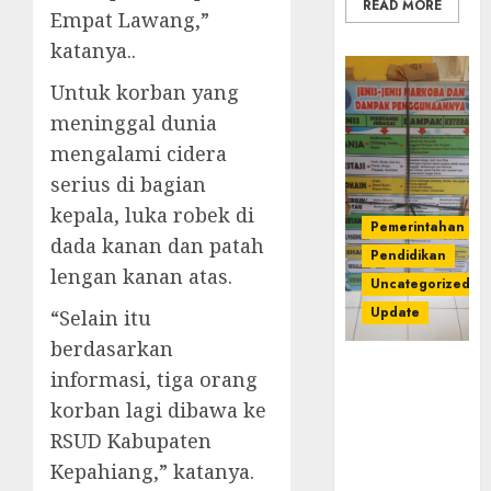
READ MORE
Empat Lawang,”
katanya..
Untuk korban yang
meninggal dunia
mengalami cidera
serius di bagian
kepala, luka robek di
Pemerintahan
dada kanan dan patah
Pendidikan
lengan kanan atas.
Uncategorized
Update
“Selain itu
berdasarkan
Dugaan
informasi, tiga orang
Korupsi
korban lagi dibawa ke
Belanja
RSUD Kabupaten
Baleho P4GN
Disdik Musi
Kepahiang,” katanya.
Rawas Naik