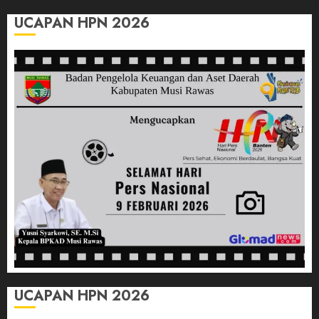
0
Wakili
UCAPAN HPN 2026
Sumsel
di
O2SN
Nasional
Cabor
Bulutangkis
03/07/2026
0
UCAPAN HPN 2026