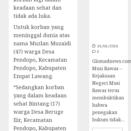
Unggulan
untuk Cegah
keadaan sehat dan
Korupsi dan
tidak ada luka.
Layani
Masyarakat
Untuk korban yang
Melalui
meninggal dunia atas
JAKUMDU
nama Muzlan Muzaidi
26/06/2026
(47) warga Desa
0
Pendopo, Kecamatan
Glomadnews.com
Pendopo, Kabupaten
Musi Rawas –
Empat Lawang.
Kejaksaan
Negeri Musi
“Sedangkan korban
Rawas terus
yang dalam keadaan
membuktikan
sehat Bintang (17)
bahwa
warga Desa Beruge
penegakan
Ilir, Kecamatan
hukum tidak...
Pendopo, Kabupaten