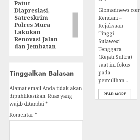
Patut
Next
Glomadnews.com
Diapresiasi,
post:
Satreskrim
Kendari –
Polres Mura
Kejaksaan
Lakukan
Tinggi
Renovasi Jalan
Sulawesi
dan Jembatan
Tenggara
(Kejati Sultra)
saat ini fokus
Tinggalkan Balasan
pada
pemulihan...
Alamat email Anda tidak akan
READ MORE
dipublikasikan.
Ruas yang
wajib ditandai
*
Komentar
*