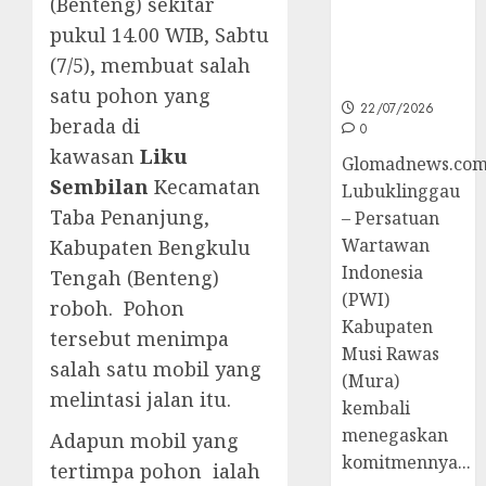
(Benteng) sekitar
untuk
pukul 14.00 WIB, Sabtu
Peningkatan
Kompetensi
(7/5), membuat salah
Wartawan
satu pohon yang
22/07/2026
berada di
0
kawasan
Liku
Glomadnews.com
Sembilan
Kecamatan
Lubuklinggau
Taba Penanjung,
– Persatuan
Wartawan
Kabupaten Bengkulu
Indonesia
Tengah (Benteng)
(PWI)
roboh. Pohon
Kabupaten
tersebut menimpa
Musi Rawas
salah satu mobil yang
(Mura)
melintasi jalan itu.
kembali
menegaskan
Adapun mobil yang
komitmennya...
tertimpa pohon ialah