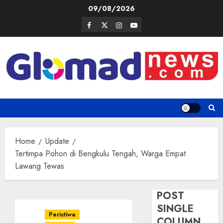
Skip
09/08/2026
to
Facebook
Twitter
Instagram
Youtube
content
Home
Update
Tertimpa Pohon di Bengkulu Tengah, Warga Empat
Lawang Tewas
POST
SINGLE
Peristiwa
COLUMN