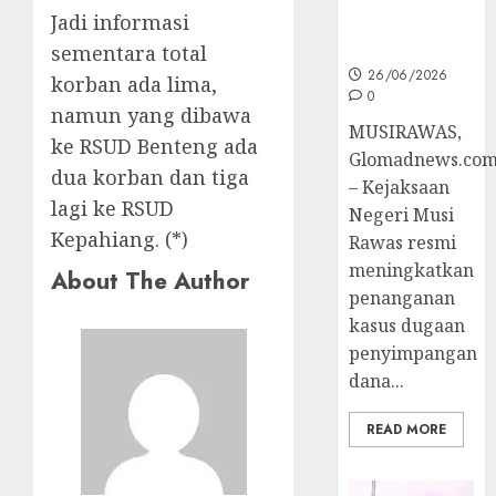
Jadi informasi
Ke Tahap
Penyidikan
sementara total
26/06/2026
korban ada lima,
0
namun yang dibawa
MUSIRAWAS,
ke RSUD Benteng ada
Glomadnews.co
dua korban dan tiga
– Kejaksaan
lagi ke RSUD
Negeri Musi
Kepahiang. (*)
Rawas resmi
meningkatkan
About The Author
penanganan
kasus dugaan
penyimpangan
dana...
READ MORE