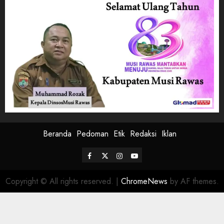
Beranda
Pedoman
Etik
Redaksi
Iklan
Facebook
Twitter
Instagram
Youtube
Copyright © All rights reserved.
|
ChromeNews
by AF themes.