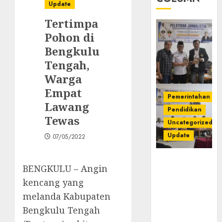
Update
Tertimpa
Pohon di
Bengkulu
Tengah,
Warga
Empat
Pemerintahan
Lawang
Pendidikan
Tewas
Uncategorized
Update
07/05/2022
Pemkab
BENGKULU – Angin
Mura
kencang yang
Apresiasi
Kegiatan
melanda Kabupaten
Pelatihan
Bengkulu Tengah
Jurnalistik