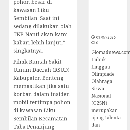
pohon besar di
Sumsel di
kawasan Liku
O2SN
Nasional
Sembilan. Saat ini
Cabor
sedang dilakukan olah
Bulutangkis
TKP. Nanti akan kami
03/07/2026
kabari lebih lanjut,”
0
singkatnya.
Glomadnews.com
Lubuk
Pihak Rumah Sakit
Linggau –
Umum Daerah (RSUD)
Olimpiade
Kabupaten Benteng
Olahraga
memastikan jika satu
Siswa
korban dalam insiden
Nasional
mobil tertimpa pohon
(O2SN)
di kawasan Liku
merupakan
ajang talenta
Sembilan Kecamatan
dan
Taba Penanjung