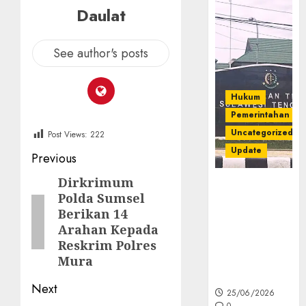
Daulat
See author's posts
Hukum
Pemerintahan
Uncategorized
Post Views:
222
Update
Post
Previous
navigation
Dirkrimum
Previous
Kejati Sultra
Polda Sumsel
Geledah
post:
Berikan 14
Rumah Dirut
Arahan Kepada
PT Babarina
Reskrim Polres
dan PT
Mura
Wijaya Nikel
Nusantara
Next
25/06/2026
0