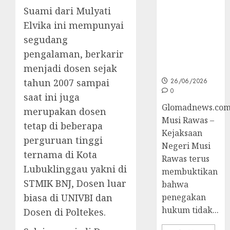
Unggulan
Suami dari Mulyati
untuk Cegah
Korupsi dan
Elvika ini mempunyai
Layani
segudang
Masyarakat
pengalaman, berkarir
Melalui
menjadi dosen sejak
JAKUMDU
26/06/2026
tahun 2007 sampai
0
saat ini juga
Glomadnews.com
merupakan dosen
Musi Rawas –
tetap di beberapa
Kejaksaan
perguruan tinggi
Negeri Musi
ternama di Kota
Rawas terus
Lubuklinggau yakni di
membuktikan
STMIK BNJ, Dosen luar
bahwa
penegakan
biasa di UNIVBI dan
hukum tidak...
Dosen di Poltekes.