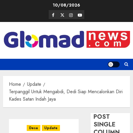
Skip
10/08/2026
to
Facebook
Twitter
Instagram
Youtube
content
Home
Update
Terpanggil Untuk Mengabdi, Dedi Siap Mencalonkan Diri
Kades Satan Indah Jaya
POST
SINGLE
Desa
Update
COLUMN