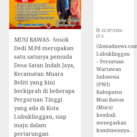
untuk
Peningkatan
Kompetensi
Wartawan
22/07/2026
0
MUSI RAWAS- Sosok
Glomadnews.com
Dedi M.Pd merupakan
Lubuklinggau
satu satunya pemuda
– Persatuan
Desa Satan Indah Jaya,
Wartawan
Kecamatan Muara
Indonesia
Beliti yang kini
(PWI)
berkiprah di beberapa
Kabupaten
Perguruan Tinggi
Musi Rawas
(Mura)
yang ada di Kota
kembali
Lubuklinggau, siap
menegaskan
maju dalam
komitmennya...
pertarungan