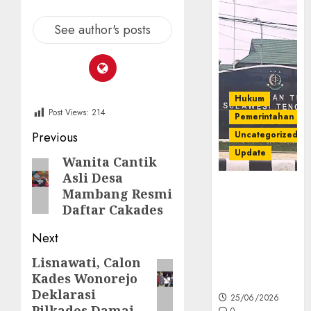
See author's posts
Hukum
Post Views:
214
Pemerintahan
Post
Previous
Uncategorized
Update
navigation
Wanita Cantik
Previous
Asli Desa
post:
Kejati Sultra
Mambang Resmi
Geledah
Daftar Cakades
Rumah Dirut
PT Babarina
Next
dan PT
Lisnawati, Calon
Next
Wijaya Nikel
Kades Wonorejo
Nusantara
post:
Deklarasi
25/06/2026
Pilkades Damai
0