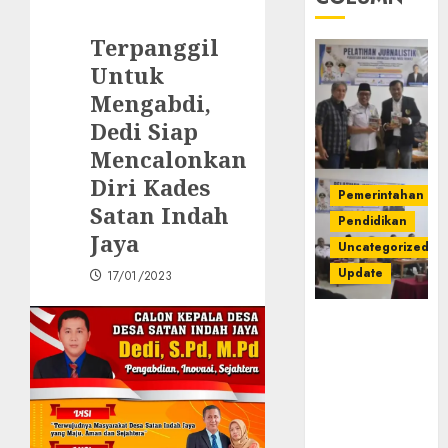
Terpanggil
Untuk
Mengabdi,
Dedi Siap
Mencalonkan
Diri Kades
Pemerintahan
Satan Indah
Pendidikan
Jaya
Uncategorized
Update
17/01/2023
Pemkab
Mura
Apresiasi
Kegiatan
Pelatihan
Jurnalistik