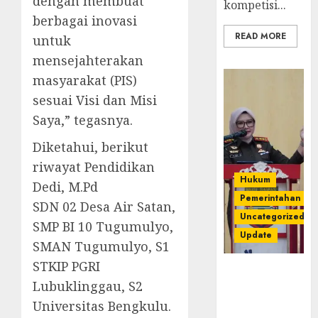
dengan membuat
kompetisi...
berbagai inovasi
READ MORE
untuk
mensejahterakan
masyarakat (PIS)
sesuai Visi dan Misi
Saya,” tegasnya.
Diketahui, berikut
riwayat Pendidikan
Hukum
Dedi, M.Pd
Pemerintahan
SDN 02 Desa Air Satan,
Uncategorized
SMP BI 10 Tugumulyo,
Update
SMAN Tugumulyo, S1
STKIP PGRI
Kejari
Lubuklinggau, S2
Luncurkan 5
Inovasi
Universitas Bengkulu.