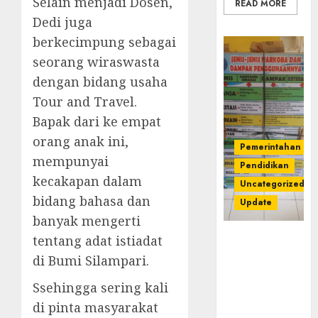
Selain menjadi Dosen,
READ MORE
Dedi juga
berkecimpung sebagai
seorang wiraswasta
dengan bidang usaha
Tour and Travel.
Bapak dari ke empat
orang anak ini,
Pemerintahan
mempunyai
Pendidikan
kecakapan dalam
Uncategorized
bidang bahasa dan
Update
banyak mengerti
Dugaan
tentang adat istiadat
Korupsi
di Bumi Silampari.
Belanja
Baleho P4GN
Ssehingga sering kali
Disdik Musi
di pinta masyarakat
Rawas Naik