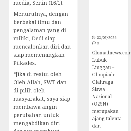
media, Senin (16/1).
Sumsel di
O2SN
Menurutnya, dengan
Nasional
berbekal ilmu dan
Cabor
pengalaman yang di
Bulutangkis
miliki, Dedi siap
03/07/2026
0
mencalonkan diri dan
Glomadnews.com
siap memenangkan
Lubuk
Pilkades.
Linggau –
“Jika di restui oleh
Olimpiade
Olahraga
Oleh Allah, SWT dan
Siswa
di pilih oleh
Nasional
masyarakat, saya siap
(O2SN)
membawa angin
merupakan
perubahan untuk
ajang talenta
mengabdikan diri
dan