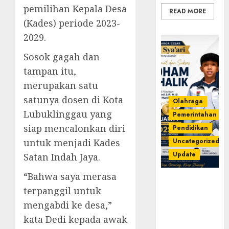
pemilihan Kepala Desa
READ MORE
(Kades) periode 2023-
2029.
Sosok gagah dan
tampan itu,
merupakan satu
satunya dosen di Kota
Olahraga
Lubuklinggau yang
Pemerintahan
siap mencalonkan diri
Pendidikan
Uncategorized
untuk menjadi Kades
Update
Satan Indah Jaya.
“Bahwa saya merasa
Prestasi
terpanggil untuk
Gemilang
Idham
mengabdi ke desa,”
Khalik,
kata Dedi kepada awak
Wakili