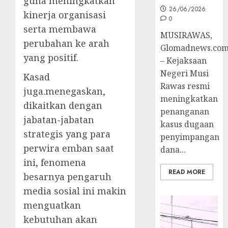
guna meningkatkan
26/06/2026
kinerja organisasi
0
serta membawa
MUSIRAWAS,
perubahan ke arah
Glomadnews.co
yang positif.
– Kejaksaan
Negeri Musi
Kasad
Rawas resmi
juga.menegaskan,
meningkatkan
dikaitkan dengan
penanganan
jabatan-jabatan
kasus dugaan
strategis yang para
penyimpangan
perwira emban saat
dana...
ini, fenomena
READ MORE
besarnya pengaruh
media sosial ini makin
menguatkan
kebutuhan akan