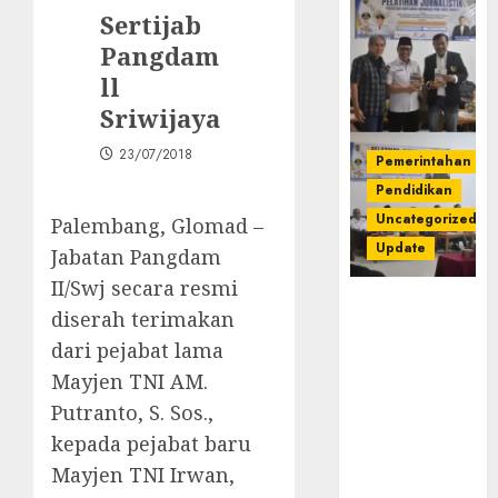
Sertijab
Pangdam
ll
Sriwijaya
23/07/2018
Pemerintahan
Pendidikan
Uncategorized
Palembang, Glomad –
Update
Jabatan Pangdam
II/Swj secara resmi
Pemkab
diserah terimakan
Mura
dari pejabat lama
Apresiasi
Kegiatan
Mayjen TNI AM.
Pelatihan
Putranto, S. Sos.,
Jurnalistik
kepada pejabat baru
untuk
Mayjen TNI Irwan,
Peningkatan