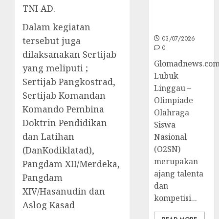
Nasional
TNI AD.
Cabor
Dalam kegiatan
Bulutangkis
03/07/2026
tersebut juga
0
dilaksanakan Sertijab
Glomadnews.com
yang meliputi ;
Lubuk
Sertijab Pangkostrad,
Linggau –
Sertijab Komandan
Olimpiade
Komando Pembina
Olahraga
Doktrin Pendidikan
Siswa
dan Latihan
Nasional
(O2SN)
(DanKodiklatad),
merupakan
Pangdam XII/Merdeka,
ajang talenta
Pangdam
dan
XIV/Hasanudin dan
kompetisi...
Aslog Kasad