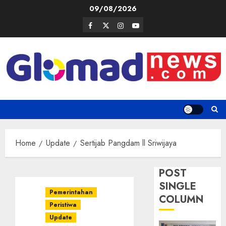
Skip
09/08/2026
to
Facebook
Twitter
Instagram
Youtube
content
Home
Update
Sertijab Pangdam ll Sriwijaya
POST
SINGLE
Pemerintahan
COLUMN
Peristiwa
Update