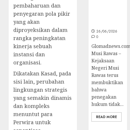
Layani
pembaharuan dan
Masyarakat
penyegaran pola pikir
Melalui
yang akan
JAKUMDU
diproyeksikan dalam
26/06/2026
0
rangka peningkatan
kinerja sebuah
Glomadnews.com
Musi Rawas –
instansi dan
Kejaksaan
organisasi.
Negeri Musi
Dikatakan Kasad, pada
Rawas terus
sisi lain, perubahan
membuktikan
lingkungan strategis
bahwa
penegakan
yang semakin dinamis
hukum tidak...
dan kompleks
menuntut para
READ MORE
Perwira untuk