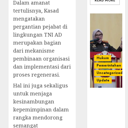
READ MORE
Dalam amanat
tertulisnya, Kasad
mengatakan
pergantian pejabat di
lingkungan TNI AD
merupakan bagian
dari mekanisme
pembinaan organisasi
Hukum
Pemerintahan
dan implementasi dari
Uncategorized
proses regenerasi.
Update
Hal ini juga sekaligus
untuk menjaga
Kejari
kesinambungan
Luncurkan 5
Inovasi
kepemimpinan dalam
Unggulan
rangka mendorong
untuk Cegah
semangat
Korupsi dan