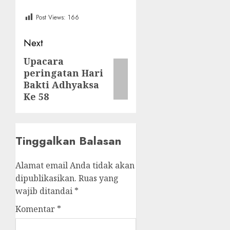
Post Views:
166
Post
Next
navigation
Upacara
Next
peringatan Hari
post:
Bakti Adhyaksa
Ke 58
Tinggalkan Balasan
Alamat email Anda tidak akan
dipublikasikan.
Ruas yang
wajib ditandai
*
Komentar
*