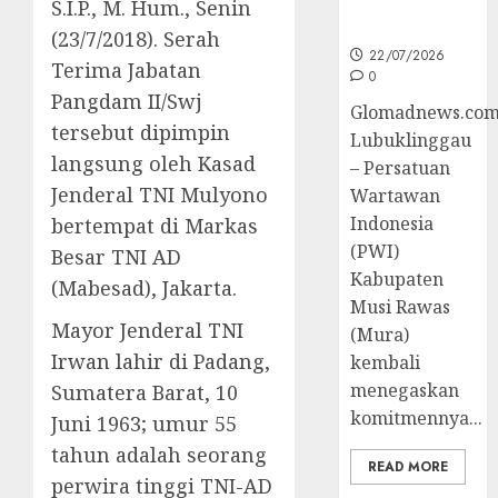
Kompetensi
S.I.P., M. Hum., Senin
Wartawan
(23/7/2018). Serah
22/07/2026
Terima Jabatan
0
Pangdam II/Swj
Glomadnews.com
tersebut dipimpin
Lubuklinggau
langsung oleh Kasad
– Persatuan
Jenderal TNI Mulyono
Wartawan
Indonesia
bertempat di Markas
(PWI)
Besar TNI AD
Kabupaten
(Mabesad), Jakarta.
Musi Rawas
Mayor Jenderal TNI
(Mura)
Irwan lahir di Padang,
kembali
menegaskan
Sumatera Barat, 10
komitmennya...
Juni 1963; umur 55
tahun adalah seorang
READ MORE
perwira tinggi TNI-AD