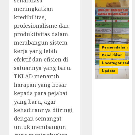
senantiasa
meningkatkan
kredibilitas,
profesionalisme dan
produktivitas dalam
membangun sistem
Pemerintahan
kerja yang lebih
Pendidikan
efektif dan efisien di
Uncategorized
satuannya yang baru.
Update
TNI AD menaruh
harapan yang besar
Dugaan
kepada para pejabat
Korupsi
Belanja
yang baru, agar
Baleho P4GN
kehadirannya diiringi
Disdik Musi
dengan semangat
Rawas Naik
Ke Tahap
untuk membangun
Penyidikan