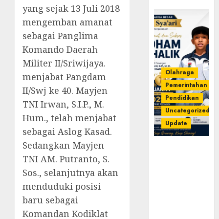
yang sejak 13 Juli 2018
mengemban amanat
sebagai Panglima
Komando Daerah
Militer II/Sriwijaya.
Olahraga
menjabat Pangdam
Pemerintahan
II/Swj ke 40. Mayjen
Pendidikan
TNI Irwan, S.I.P., M.
Uncategorized
Hum., telah menjabat
Update
sebagai Aslog Kasad.
Sedangkan Mayjen
Prestasi
TNI AM. Putranto, S.
Gemilang
Idham
Sos., selanjutnya akan
Khalik,
menduduki posisi
Wakili
baru sebagai
Sumsel di
Komandan Kodiklat
O2SN