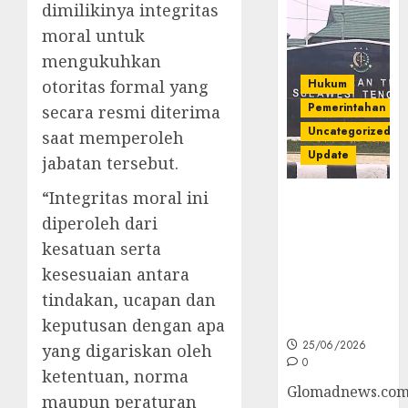
dimilikinya integritas
moral untuk
mengukuhkan
otoritas formal yang
Hukum
Pemerintahan
secara resmi diterima
Uncategorized
saat memperoleh
Update
jabatan tersebut.
“Integritas moral ini
Kejati Sultra
diperoleh dari
Geledah
Rumah Dirut
kesatuan serta
PT Babarina
kesesuaian antara
dan PT
tindakan, ucapan dan
Wijaya Nikel
Nusantara
keputusan dengan apa
25/06/2026
yang digariskan oleh
0
ketentuan, norma
Glomadnews.com
maupun peraturan