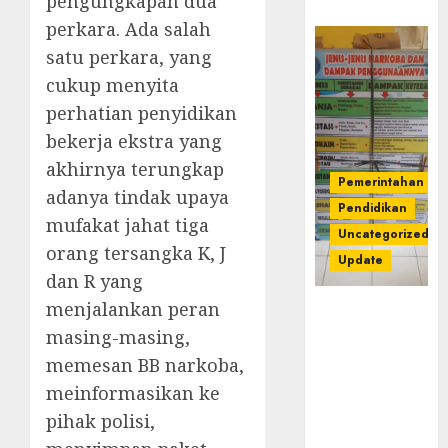
pengungkapan dua
perkara. Ada salah
satu perkara, yang
cukup menyita
perhatian penyidikan
bekerja ekstra yang
akhirnya terungkap
Pemerintahan
adanya tindak upaya
Pendidikan
mufakat jahat tiga
Uncategorized
orang tersangka K, J
Update
dan R yang
menjalankan peran
Dugaan
Korupsi
masing-masing,
Belanja
memesan BB narkoba,
Baleho P4GN
meinformasikan ke
Disdik Musi
pihak polisi,
Rawas Naik
Ke Tahap