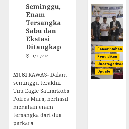
Seminggu,
Enam
Tersangka
Sabu dan
Ekstasi
Ditangkap
Pemerintahan
11/11/2021
Pendidikan
Uncategorized
Update
MUSI
RAWAS- Dalam
seminggu terakhir
Pemkab
Tim Eagle Satnarkoba
Mura
Polres Mura, berhasil
Apresiasi
Kegiatan
menahan enam
Pelatihan
tersangka dari dua
Jurnalistik
perkara
untuk