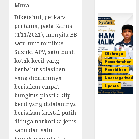
Mura.
Diketahui, perkara
pertama, pada Kamis
(4/11/2021), menyita BB
satu unit minibus
Suzuki APV, satu buah
Olahraga
kotak kecil yang
Pemerintahan
berbalut solasiban
Pendidikan
yang didalamnya
Uncategorized
berisikan empat
Update
bungkus plastik klip
Prestasi
kecil yang didalamnya
Gemilang
berisikan kristal putih
Idham
diduga narkotika jenis
Khalik,
Wakili
sabu dan satu
Sumsel di
bungkusan plastik