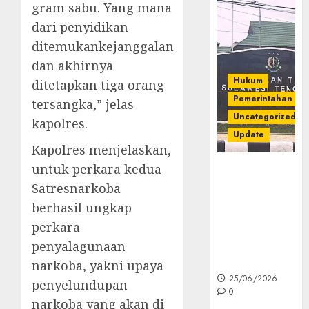
gram sabu. Yang mana
dari penyidikan
ditemukankejanggalan
dan akhirnya
Hukum
ditetapkan tiga orang
Pemerintahan
tersangka,” jelas
Uncategorized
kapolres.
Update
Kapolres menjelaskan,
untuk perkara kedua
Kejati Sultra
Geledah
Satresnarkoba
Rumah Dirut
berhasil ungkap
PT Babarina
perkara
dan PT
penyalagunaan
Wijaya Nikel
Nusantara
narkoba, yakni upaya
25/06/2026
penyelundupan
0
narkoba yang akan di