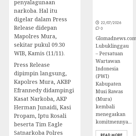
penyalagunaan
Peningkatan
Kompetensi
narkoba. Hal itu
Wartawan
digelar dalam Press
22/07/2026
Release didepan
0
Mapolres Mura,
Glomadnews.com
sekitar pukul 09.30
Lubuklinggau
WIB, Kamis (11/11).
– Persatuan
Wartawan
Press Release
Indonesia
dipimpin langsung,
(PWI)
Kapolres Mura, AKBP
Kabupaten
Efrannedy didampingi
Musi Rawas
Kasat Narkoba, AKP
(Mura)
kembali
Herman Junaidi, Kasi
menegaskan
Propam, Iptu Rosali
komitmennya...
beserta Tim Eagle
Satnarkoba Polres
READ MORE