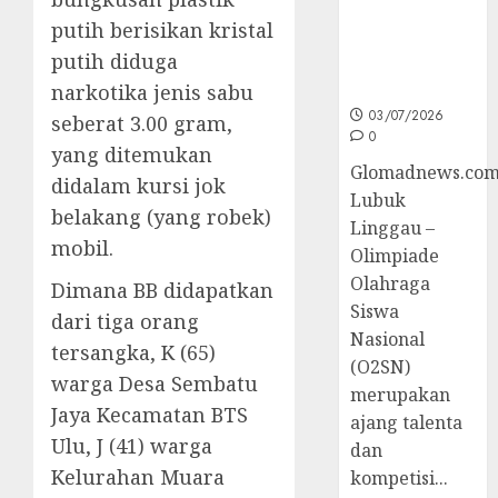
O2SN
putih berisikan kristal
Nasional
putih diduga
Cabor
Bulutangkis
narkotika jenis sabu
03/07/2026
seberat 3.00 gram,
0
yang ditemukan
Glomadnews.com
didalam kursi jok
Lubuk
belakang (yang robek)
Linggau –
mobil.
Olimpiade
Olahraga
Dimana BB didapatkan
Siswa
dari tiga orang
Nasional
tersangka, K (65)
(O2SN)
warga Desa Sembatu
merupakan
Jaya Kecamatan BTS
ajang talenta
Ulu, J (41) warga
dan
Kelurahan Muara
kompetisi...