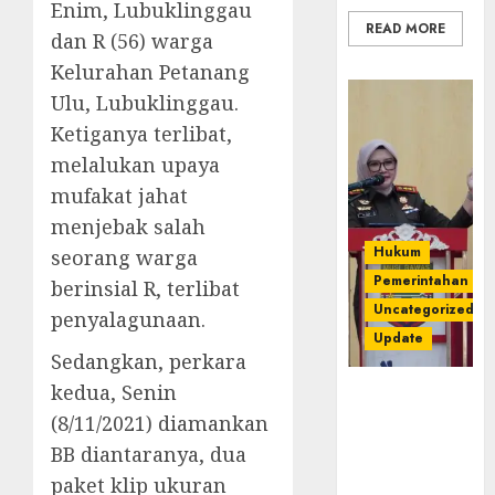
Enim, Lubuklinggau
READ MORE
dan R (56) warga
Kelurahan Petanang
Ulu, Lubuklinggau.
Ketiganya terlibat,
melalukan upaya
mufakat jahat
menjebak salah
Hukum
seorang warga
Pemerintahan
berinsial R, terlibat
Uncategorized
penyalagunaan.
Update
Sedangkan, perkara
kedua, Senin
Kejari
Luncurkan 5
(8/11/2021) diamankan
Inovasi
BB diantaranya, dua
Unggulan
paket klip ukuran
untuk Cegah