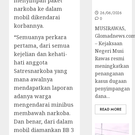
menyimpan paket
Penyidikan
narkoba ke dalam
26/06/2026
mobil dikendarai
0
korbannya.
MUSIRAWAS,
Glomadnews.co
“Semuanya perkara
– Kejaksaan
pertama, dari semua
Negeri Musi
kejelian dan kehati-
Rawas resmi
hati anggota
meningkatkan
Satresnarkoba yang
penanganan
mana awalnya
kasus dugaan
mendapatkan laporan
penyimpangan
adanya warga
dana...
mengendarai minibus
READ MORE
membawah narkoba.
Dan benar, dari dalam
mobil diamankan BB 3