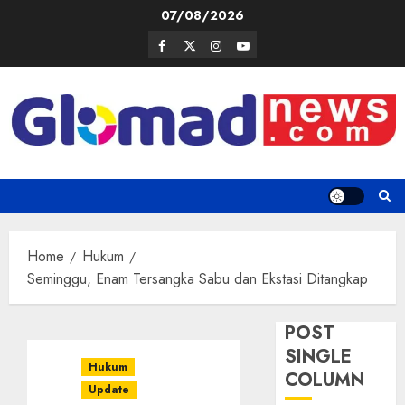
Skip
07/08/2026
to
Facebook
Twitter
Instagram
Youtube
content
Home
Hukum
Seminggu, Enam Tersangka Sabu dan Ekstasi Ditangkap
POST
SINGLE
Hukum
COLUMN
Update