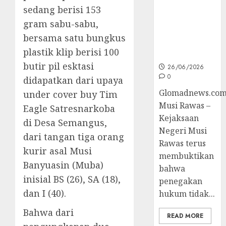
sedang berisi 153
Korupsi dan
Layani
gram sabu-sabu,
Masyarakat
bersama satu bungkus
Melalui
plastik klip berisi 100
JAKUMDU
butir pil esktasi
26/06/2026
0
didapatkan dari upaya
Glomadnews.com
under cover buy Tim
Musi Rawas –
Eagle Satresnarkoba
Kejaksaan
di Desa Semangus,
Negeri Musi
dari tangan tiga orang
Rawas terus
kurir asal Musi
membuktikan
Banyuasin (Muba)
bahwa
inisial BS (26), SA (18),
penegakan
dan I (40).
hukum tidak...
Bahwa dari
READ MORE