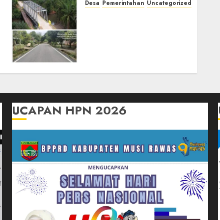
Desa
Pemerintahan
Uncategorized
Komitmen Pemkab Musi
Rawas Melalui Dinas PUBM
Tuntaskan 15
Pembangunan Jalan dan
Jembatan
20/02/2026
0
UCAPAN HPN 2026