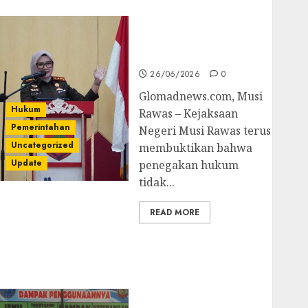
untuk Cegah Korupsi
dan Layani
Masyarakat Melalui
JAKUMDU
26/06/2026
0
Glomadnews.com, Musi
Hukum
Rawas – Kejaksaan
Pemerintahan
Negeri Musi Rawas terus
Uncategorized
membuktikan bahwa
Update
penegakan hukum
tidak...
READ MORE
Dugaan Korupsi
Belanja Baleho P4GN
Disdik Musi Rawas
Naik Ke Tahap
Penyidikan