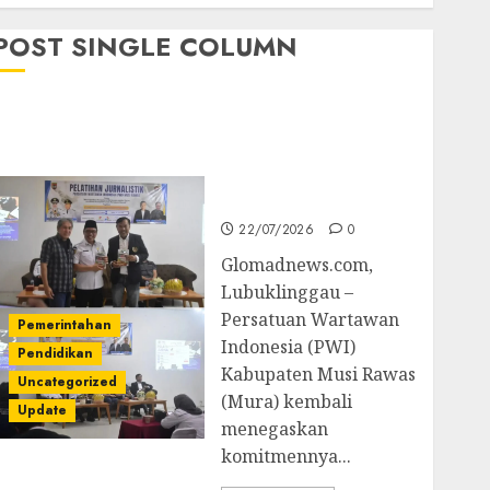
POST SINGLE COLUMN
Pemkab Mura
Apresiasi Kegiatan
Pelatihan Jurnalistik
untuk Peningkatan
Kompetensi Wartawan
22/07/2026
0
Glomadnews.com,
Lubuklinggau –
Persatuan Wartawan
Pemerintahan
Indonesia (PWI)
Pendidikan
Kabupaten Musi Rawas
Uncategorized
(Mura) kembali
Update
menegaskan
komitmennya...