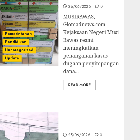
26/06/2026
0
MUSIRAWAS,
Glomadnews.com –
Kejaksaan Negeri Musi
Pemerintahan
Rawas resmi
Pendidikan
meningkatkan
Uncategorized
penanganan kasus
Update
dugaan penyimpangan
dana...
READ MORE
Kejati Sultra Geledah
Rumah Dirut PT
Babarina dan PT
Wijaya Nikel
Nusantara
25/06/2026
0