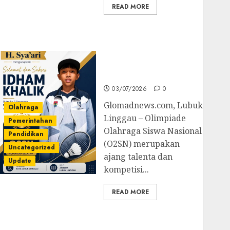
READ MORE
Prestasi Gemilang
Idham Khalik, Wakili
Sumsel di O2SN
Nasional Cabor
Bulutangkis
03/07/2026
0
Glomadnews.com, Lubuk
Olahraga
Linggau – Olimpiade
Pemerintahan
Olahraga Siswa Nasional
Pendidikan
(O2SN) merupakan
Uncategorized
ajang talenta dan
Update
kompetisi...
READ MORE
Kejari Luncurkan 5
Inovasi Unggulan