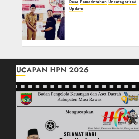
Desa
Pemerintahan
Uncategorized
Update
Pemkab Muratara Gelar
Musrenbang RKPD 2027,
Fokus Percepatan
Pembangunan Daerah
07/04/2026
0
UCAPAN HPN 2026