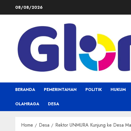
Skip
08/08/2026
to
content
BERANDA
PEMERINTAHAN
POLITIK
HUKUM
OLAHRAGA
DESA
Home
Desa
Rektor UNMURA Kunjung ke Desa Ma