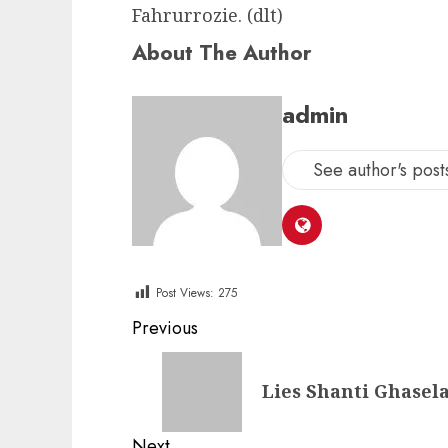
Fahrurrozie. (dlt)
About The Author
admin
See author's post
Post Views:
275
Post
Previous
navigation
Previous
Lies Shanti Ghasela
post:
Next