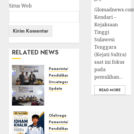
Situs Web
Glomadnews.com
Kendari –
Kejaksaan
Tinggi
Sulawesi
Tenggara
RELATED NEWS
(Kejati Sultra)
saat ini fokus
pada
Pemerintahan
Pendidikan
pemulihan...
Uncategorized
Update
READ MORE
Pemkab
Mura
Apresiasi
Kegiatan
Olahraga
Pelatihan
Pemerintahan
Jurnalistik
Pendidikan