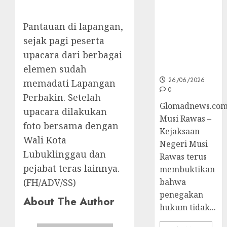
Unggulan
untuk Cegah
Korupsi dan
Pantauan di lapangan,
Layani
sejak pagi peserta
Masyarakat
upacara dari berbagai
Melalui
JAKUMDU
elemen sudah
26/06/2026
memadati Lapangan
0
Perbakin. Setelah
Glomadnews.com
upacara dilakukan
Musi Rawas –
foto bersama dengan
Kejaksaan
Wali Kota
Negeri Musi
Lubuklinggau dan
Rawas terus
pejabat teras lainnya.
membuktikan
(FH/ADV/SS)
bahwa
penegakan
About The Author
hukum tidak...