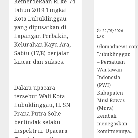
Kemerdekaan RI ke-74
untuk
tahun 2019 Tingkat
Peningkatan
Kompetensi
Kota Lubuklinggau
Wartawan
yang dipusatkan di
22/07/2026
Lapangan Perbakin,
0
Kelurahan Kayu Ara,
Glomadnews.com
Sabtu (17/8) berjalan
Lubuklinggau
lancar dan sukses.
– Persatuan
Wartawan
Indonesia
(PWI)
Dalam upacara
Kabupaten
tersebut Wali Kota
Musi Rawas
Lubuklinggau, H. SN
(Mura)
Prana Putra Sohe
kembali
bertindak selaku
menegaskan
Inspektrur Upacara
komitmennya...