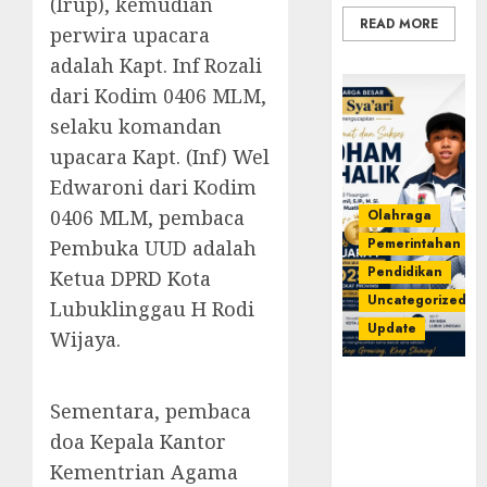
(Irup), kemudian
READ MORE
perwira upacara
adalah Kapt. Inf Rozali
dari Kodim 0406 MLM,
selaku komandan
upacara Kapt. (Inf) Wel
Edwaroni dari Kodim
0406 MLM, pembaca
Olahraga
Pemerintahan
Pembuka UUD adalah
Pendidikan
Ketua DPRD Kota
Uncategorized
Lubuklinggau H Rodi
Update
Wijaya.
Prestasi
Gemilang
Sementara, pembaca
Idham
doa Kepala Kantor
Khalik,
Kementrian Agama
Wakili