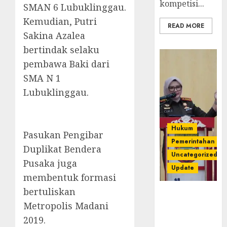
kompetisi...
SMAN 6 Lubuklinggau.
Kemudian, Putri
READ MORE
Sakina Azalea
bertindak selaku
pembawa Baki dari
SMA N 1
Lubuklinggau.
Hukum
Pasukan Pengibar
Pemerintahan
Duplikat Bendera
Uncategorized
Pusaka juga
Update
membentuk formasi
bertuliskan
Kejari
Metropolis Madani
Luncurkan 5
Inovasi
2019.