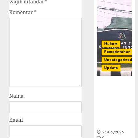
wajib ditandai
*
Komentar
*
Hukum
Pemerintahan
Uncategorized
Update
Kejati Sultra
Geledah
Nama
Rumah Dirut
PT Babarina
dan PT
Wijaya Nikel
Email
Nusantara
25/06/2026
0