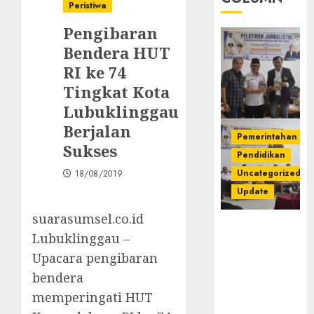
Peristiwa
Pengibaran
Bendera HUT
RI ke 74
Tingkat Kota
Lubuklinggau
Berjalan
Pemerintahan
Sukses
Pendidikan
Uncategorized
18/08/2019
Update
suarasumsel.co.id
Pemkab
Lubuklinggau –
Mura
Upacara pengibaran
Apresiasi
Kegiatan
bendera
Pelatihan
memperingati HUT
Jurnalistik