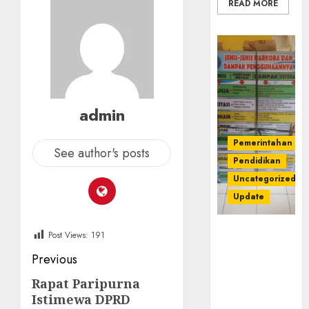
READ MORE
admin
Pemerintahan
See author's posts
Pendidikan
Uncategorized
Update
Dugaan
Post Views:
191
Korupsi
Post
Previous
Belanja
Baleho P4GN
navigation
Rapat Paripurna
Previous
Disdik Musi
Istimewa DPRD
post:
Rawas Naik