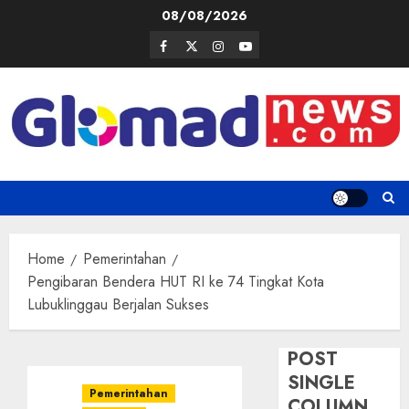
Skip
08/08/2026
to
Facebook
Twitter
Instagram
Youtube
content
Home
Pemerintahan
Pengibaran Bendera HUT RI ke 74 Tingkat Kota
Lubuklinggau Berjalan Sukses
POST
SINGLE
Pemerintahan
COLUMN