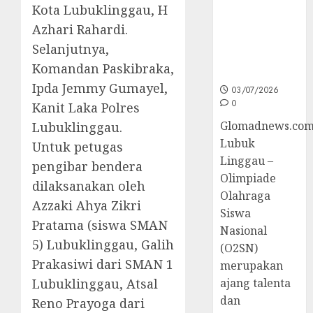
Kota Lubuklinggau, H
Sumsel di
O2SN
Azhari Rahardi.
Nasional
Selanjutnya,
Cabor
Komandan Paskibraka,
Bulutangkis
Ipda Jemmy Gumayel,
03/07/2026
0
Kanit Laka Polres
Glomadnews.com
Lubuklinggau.
Lubuk
Untuk petugas
Linggau –
pengibar bendera
Olimpiade
dilaksanakan oleh
Olahraga
Azzaki Ahya Zikri
Siswa
Pratama (siswa SMAN
Nasional
5) Lubuklinggau, Galih
(O2SN)
Prakasiwi dari SMAN 1
merupakan
Lubuklinggau, Atsal
ajang talenta
dan
Reno Prayoga dari