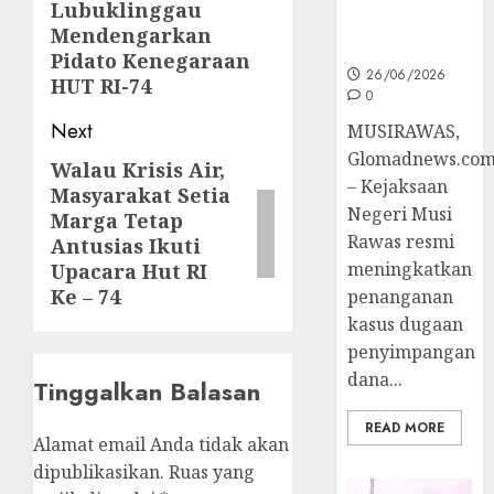
Lubuklinggau
Ke Tahap
Mendengarkan
Penyidikan
Pidato Kenegaraan
26/06/2026
HUT RI-74
0
Next
MUSIRAWAS,
Glomadnews.co
Walau Krisis Air,
Next
– Kejaksaan
Masyarakat Setia
post:
Negeri Musi
Marga Tetap
Rawas resmi
Antusias Ikuti
meningkatkan
Upacara Hut RI
Ke – 74
penanganan
kasus dugaan
penyimpangan
dana...
Tinggalkan Balasan
READ MORE
Alamat email Anda tidak akan
dipublikasikan.
Ruas yang