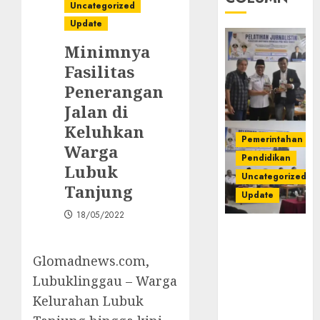
Uncategorized
Update
Minimnya
Fasilitas
Penerangan
Jalan di
Keluhkan
Pemerintahan
Warga
Pendidikan
Lubuk
Uncategorized
Tanjung
Update
18/05/2022
Pemkab
Mura
Glomadnews.com,
Apresiasi
Kegiatan
Lubuklinggau – Warga
Pelatihan
Kelurahan Lubuk
Jurnalistik