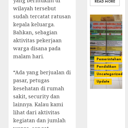
yang bermukim di
READ MORE
wilayah tersebut
sudah tercatat ratusan
kepala keluarga.
Bahkan, sebagian
aktivitas pekerjaan
warga disana pada
malam hari.
Pemerintahan
Pendidikan
“Ada yang berjualan di
Uncategorized
pasar, petugas
Update
kesehatan di rumah
sakit, security dan
Dugaan
Korupsi
lainnya. Kalau kami
Belanja
lihat dari aktivitas
Baleho P4GN
kegiatan dan jumlah
Disdik Musi
Rawas Naik