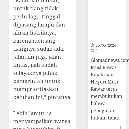
“Kalau kami lihat,
Unggulan
untuk Cegah
untuk tiang tidak
Korupsi dan
perlu lagi. Tinggal
Layani
dipasang lampu dan
Masyarakat
Melalui
aliran listriknya,
JAKUMDU
karena memang
26/06/2026
tiangnya sudah ada.
0
Jalan ini juga jalan
Glomadnews.com
lintas, jadi sudah
Musi Rawas –
selayaknya pihak
Kejaksaan
pemerintah untuk
Negeri Musi
memprioritaskan
Rawas terus
membuktikan
keluhan ini,” pintanya.
bahwa
penegakan
Lebih lanjut, ia
hukum tidak...
menyampaikan warga