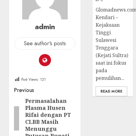
Glomadnews.com
Kendari –
admin
Kejaksaan
Tinggi
Sulawesi
See author's posts
Tenggara
(Kejati Sultra)
saat ini fokus
pada
pemulihan...
Post Views:
121
Post
Previous
READ MORE
navigation
Permasalahan
Previous
Plasma Husen
post:
Rifai dengan PT
CLBB Masih
Menunggu
Putusan Bupati