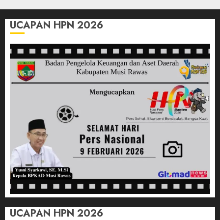
22/07/2026
Khalik,
0
Wakili
UCAPAN HPN 2026
Sumsel
di
O2SN
Nasional
Cabor
Bulutangkis
03/07/2026
0
UCAPAN HPN 2026