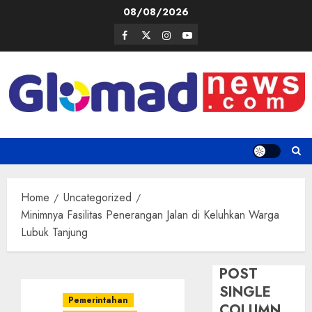
Skip
08/08/2026
to
Facebook
Twitter
Instagram
Youtube
content
Home
Uncategorized
Minimnya Fasilitas Penerangan Jalan di Keluhkan Warga
Lubuk Tanjung
POST
SINGLE
Pemerintahan
COLUMN