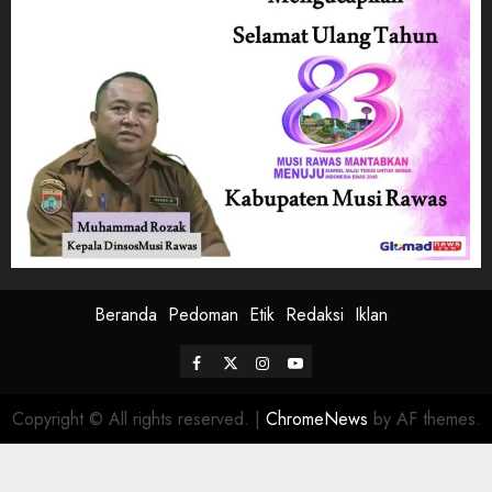
Beranda
Pedoman
Etik
Redaksi
Iklan
Facebook
Twitter
Instagram
Youtube
Copyright © All rights reserved.
|
ChromeNews
by AF themes.