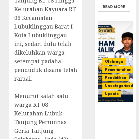
Tanjung RT 08 hingga
READ MORE
Kelurahan Kayuara RT
06 Kecamatan
Lubuklinggau Barat I
Kota Lubuklinggau
ini, sedari dulu telah
dikeluhkan warga
setempat padahal
Olahraga
penduduk disana telah
Pemerintahan
ramai.
Pendidikan
Uncategorized
Update
Menurut salah satu
warga RT 08
Prestasi
Kelurahan Lubuk
Gemilang
Tanjung Perumnas
Idham
Geria Tanjung
Khalik,
Wakili