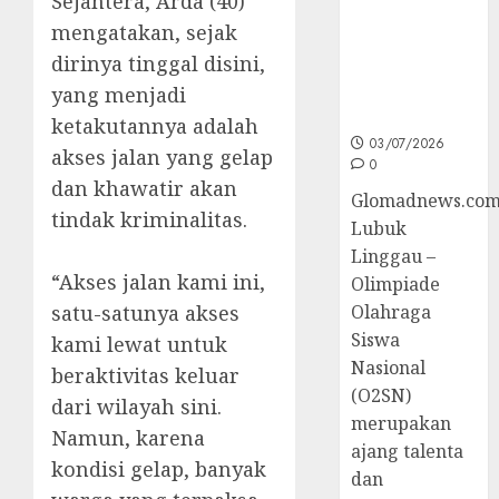
Sejahtera, Arda (40)
Sumsel di
mengatakan, sejak
O2SN
dirinya tinggal disini,
Nasional
Cabor
yang menjadi
Bulutangkis
ketakutannya adalah
03/07/2026
akses jalan yang gelap
0
dan khawatir akan
Glomadnews.com
tindak kriminalitas.
Lubuk
Linggau –
“Akses jalan kami ini,
Olimpiade
satu-satunya akses
Olahraga
Siswa
kami lewat untuk
Nasional
beraktivitas keluar
(O2SN)
dari wilayah sini.
merupakan
Namun, karena
ajang talenta
kondisi gelap, banyak
dan