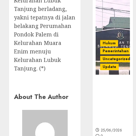
Kelurahan Lubuk
Tanjung berladang,
yakni tepatnya di jalan
belakang Perumahan
Pondok Palem di
Kelurahan Muara
Hukum
Enim menuju
Pemerintahan
Kelurahan Lubuk
Uncategorized
Update
Tanjung. (*)
Kejati Sultra
Geledah
About The Author
Rumah Dirut
PT Babarina
dan PT
Wijaya Nikel
Nusantara
25/06/2026
0