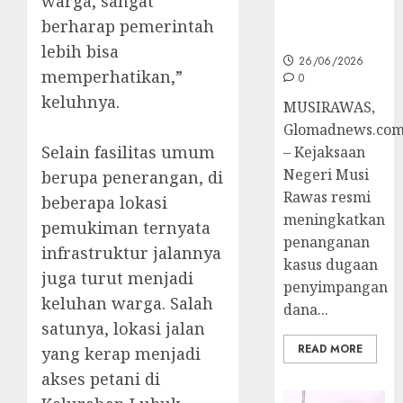
warga, sangat
Ke Tahap
berharap pemerintah
Penyidikan
lebih bisa
26/06/2026
memperhatikan,”
0
keluhnya.
MUSIRAWAS,
Glomadnews.co
Selain fasilitas umum
– Kejaksaan
Negeri Musi
berupa penerangan, di
Rawas resmi
beberapa lokasi
meningkatkan
pemukiman ternyata
penanganan
infrastruktur jalannya
kasus dugaan
juga turut menjadi
penyimpangan
keluhan warga. Salah
dana...
satunya, lokasi jalan
READ MORE
yang kerap menjadi
akses petani di