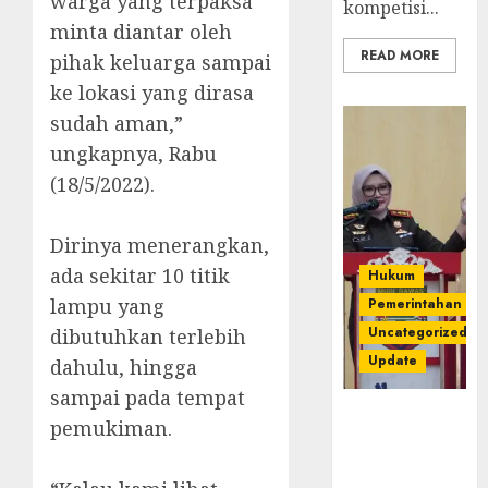
warga yang terpaksa
kompetisi...
minta diantar oleh
READ MORE
pihak keluarga sampai
ke lokasi yang dirasa
sudah aman,”
ungkapnya, Rabu
(18/5/2022).
Dirinya menerangkan,
ada sekitar 10 titik
Hukum
lampu yang
Pemerintahan
Uncategorized
dibutuhkan terlebih
Update
dahulu, hingga
sampai pada tempat
Kejari
pemukiman.
Luncurkan 5
Inovasi