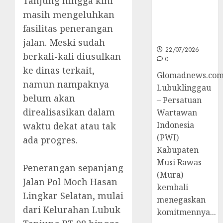
Tanjung hingga kini
untuk
masih mengeluhkan
Peningkatan
Kompetensi
fasilitas penerangan
Wartawan
jalan. Meski sudah
22/07/2026
berkali-kali diusulkan
0
ke dinas terkait,
Glomadnews.com
namun nampaknya
Lubuklinggau
belum akan
– Persatuan
direalisasikan dalam
Wartawan
Indonesia
waktu dekat atau tak
(PWI)
ada progres.
Kabupaten
Musi Rawas
Penerangan sepanjang
(Mura)
Jalan Pol Moch Hasan
kembali
Lingkar Selatan, mulai
menegaskan
dari Kelurahan Lubuk
komitmennya...