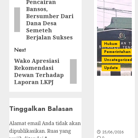
navigation
Pencairan
Previous
Bansos,
post:
Bersumber Dari
Dana Desa
Semeteh
Berjalan Sukses
Hukum
Next
Pemerintahan
Uncategorized
Wako Apresiasi
Next
Rekomendasi
Update
post:
Dewan Terhadap
Laporan LKPJ
Kejati Sultra
Geledah
Rumah Dirut
PT Babarina
Tinggalkan Balasan
dan PT
Wijaya Nikel
Alamat email Anda tidak akan
Nusantara
dipublikasikan.
Ruas yang
25/06/2026
0