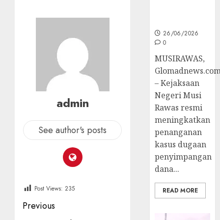
Ke Tahap
Penyidikan
26/06/2026
0
MUSIRAWAS,
Glomadnews.co
– Kejaksaan
Negeri Musi
admin
Rawas resmi
meningkatkan
See author's posts
penanganan
kasus dugaan
penyimpangan
dana...
Post Views:
235
READ MORE
Post
Previous