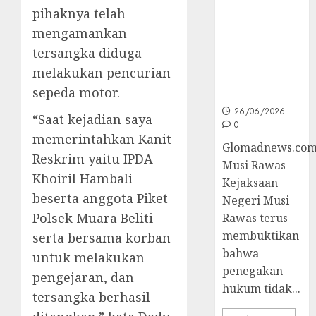
Unggulan
pihaknya telah
untuk Cegah
Korupsi dan
mengamankan
Layani
tersangka diduga
Masyarakat
melakukan pencurian
Melalui
sepeda motor.
JAKUMDU
26/06/2026
“Saat kejadian saya
0
memerintahkan Kanit
Glomadnews.com
Reskrim yaitu IPDA
Musi Rawas –
Khoiril Hambali
Kejaksaan
beserta anggota Piket
Negeri Musi
Polsek Muara Beliti
Rawas terus
membuktikan
serta bersama korban
bahwa
untuk melakukan
penegakan
pengejaran, dan
hukum tidak...
tersangka berhasil