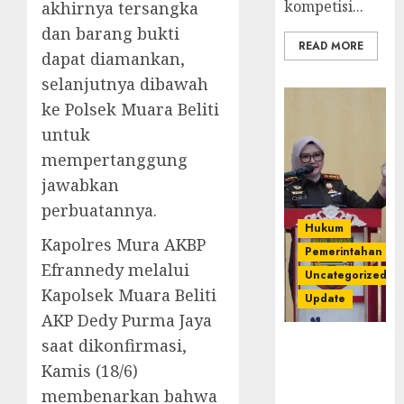
kompetisi...
akhirnya tersangka
dan barang bukti
READ MORE
dapat diamankan,
selanjutnya dibawah
ke Polsek Muara Beliti
untuk
mempertanggung
jawabkan
perbuatannya.
Hukum
Kapolres Mura AKBP
Pemerintahan
Efrannedy melalui
Uncategorized
Kapolsek Muara Beliti
Update
AKP Dedy Purma Jaya
saat dikonfirmasi,
Kejari
Luncurkan 5
Kamis (18/6)
Inovasi
membenarkan bahwa