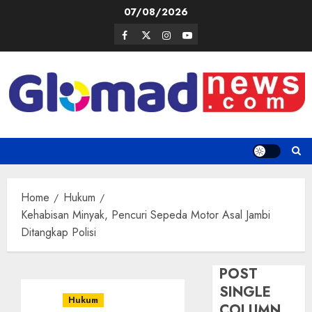
Skip
07/08/2026
to
Facebook
Twitter
Instagram
Youtube
content
Home
Hukum
Kehabisan Minyak, Pencuri Sepeda Motor Asal Jambi
Ditangkap Polisi
POST
SINGLE
Hukum
COLUMN