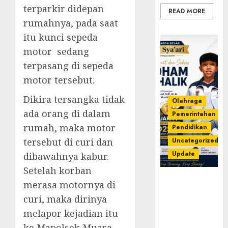
terparkir didepan
READ MORE
rumahnya, pada saat
itu kunci sepeda
motor sedang
terpasang di sepeda
motor tersebut.
Dikira tersangka tidak
Olahraga
ada orang di dalam
Pemerintahan
rumah, maka motor
Pendidikan
tersebut di curi dan
Uncategorized
Update
dibawahnya kabur.
Setelah korban
Prestasi
merasa motornya di
Gemilang
curi, maka dirinya
Idham
melapor kejadian itu
Khalik,
Wakili
ke Mapolsek Muara