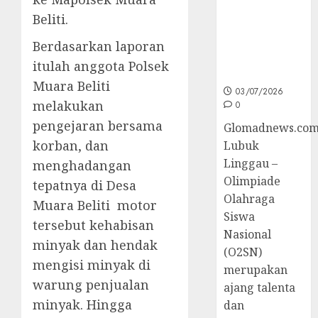
Sumsel di
Beliti.
O2SN
Nasional
Berdasarkan laporan
Cabor
itulah anggota Polsek
Bulutangkis
Muara Beliti
03/07/2026
melakukan
0
pengejaran bersama
Glomadnews.com
korban, dan
Lubuk
Linggau –
menghadangan
Olimpiade
tepatnya di Desa
Olahraga
Muara Beliti motor
Siswa
tersebut kehabisan
Nasional
minyak dan hendak
(O2SN)
mengisi minyak di
merupakan
warung penjualan
ajang talenta
minyak. Hingga
dan