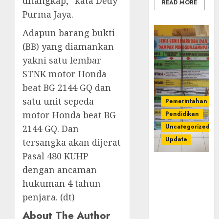
ditangkap,” kata Dedy
READ MORE
Purma Jaya.
Adapun barang bukti
(BB) yang diamankan
yakni satu lembar
STNK motor Honda
beat BG 2144 GQ dan
satu unit sepeda
Pemerintahan
motor Honda beat BG
Pendidikan
Uncategorized
2144 GQ. Dan
Update
tersangka akan dijerat
Pasal 480 KUHP
Dugaan
dengan ancaman
Korupsi
hukuman 4 tahun
Belanja
penjara. (dt)
Baleho P4GN
Disdik Musi
About The Author
Rawas Naik