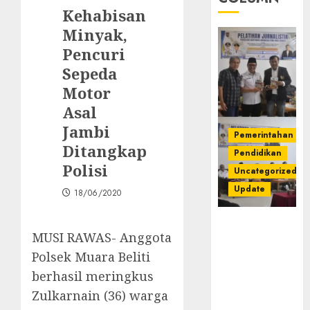
Kehabisan
Minyak,
Pencuri
Sepeda
Motor
Asal
Jambi
Pemerintahan
Ditangkap
Pendidikan
Polisi
Uncategorized
Update
18/06/2020
Pemkab
MUSI RAWAS- Anggota
Mura
Apresiasi
Polsek Muara Beliti
Kegiatan
berhasil meringkus
Pelatihan
Zulkarnain (36) warga
Jurnalistik