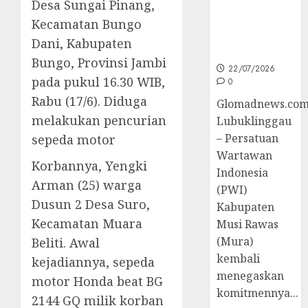
Desa Sungai Pinang,
untuk
Peningkatan
Kecamatan Bungo
Kompetensi
Dani, Kabupaten
Wartawan
Bungo, Provinsi Jambi
22/07/2026
pada pukul 16.30 WIB,
0
Rabu (17/6). Diduga
Glomadnews.com
melakukan pencurian
Lubuklinggau
– Persatuan
sepeda motor
Wartawan
Korbannya, Yengki
Indonesia
Arman (25) warga
(PWI)
Dusun 2 Desa Suro,
Kabupaten
Kecamatan Muara
Musi Rawas
(Mura)
Beliti. Awal
kembali
kejadiannya, sepeda
menegaskan
motor Honda beat BG
komitmennya...
2144 GQ milik korban