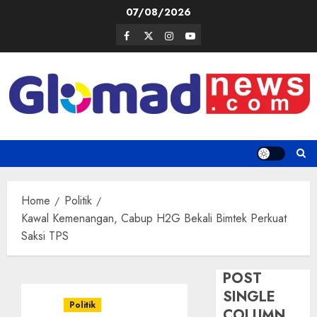
Skip
07/08/2026
to
Facebook
Twitter
Instagram
Youtube
content
Home
Politik
Kawal Kemenangan, Cabup H2G Bekali Bimtek Perkuat
Saksi TPS
POST
SINGLE
Politik
COLUMN