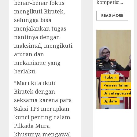
kompetisi...
benar-benar fokus
mengikuti Bimtek,
READ MORE
sehingga bisa
menjalankan tugas
nantinya dengan
maksimal, mengikuti
aturan dan
mekanisme yang
berlaku.
Hukum
“Mari kita ikuti
Pemerintahan
Bimtek dengan
Uncategorized
seksama karena para
Update
Saksi TPS merupkan
kunci penting dalam
Kejari
Luncurkan 5
Pilkada Mura
Inovasi
khusunya mengawal