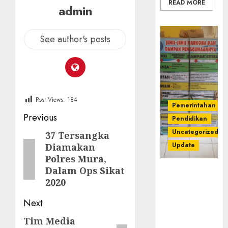
READ MORE
admin
See author's posts
Post Views:
184
Pemerintahan
Post
Previous
Pendidikan
navigation
Uncategorized
37 Tersangka
Previous
Update
Diamakan
post:
Polres Mura,
Dalam Ops Sikat
Dugaan
2020
Korupsi
Belanja
Next
Baleho P4GN
Disdik Musi
Tim Media
Next
Rawas Naik