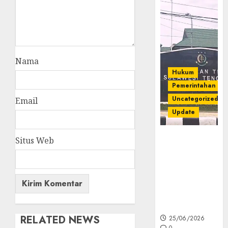
Nama
Hukum
Pemerintahan
Uncategorized
Email
Update
Kejati Sultra
Situs Web
Geledah
Rumah Dirut
PT Babarina
dan PT
Wijaya Nikel
Nusantara
RELATED NEWS
25/06/2026
0