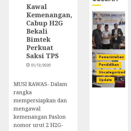
Kawal
Kemenangan,
Cabup H2G
Bekali
Bimtek
Perkuat
Saksi TPS
Pemerintahan
Pendidikan
01/12/2020
Uncategorized
Update
MUSI RAWAS- Dalam
rangka
Pemkab
mempersiapkan dan
Mura
Apresiasi
mengawal
Kegiatan
kemenangan Paslon
Pelatihan
nomor urut 2 H2G-
Jurnalistik