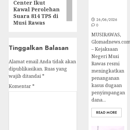
Center Ikut
post:
Ke Tahap
Kawal Perolehan
Penyidikan
Suara 814 TPS di
26/06/2026
Musi Rawas
0
MUSIRAWAS,
Glomadnews.co
Tinggalkan Balasan
– Kejaksaan
Negeri Musi
Alamat email Anda tidak akan
Rawas resmi
dipublikasikan.
Ruas yang
meningkatkan
wajib ditandai
*
penanganan
kasus dugaan
Komentar
*
penyimpangan
dana...
READ MORE