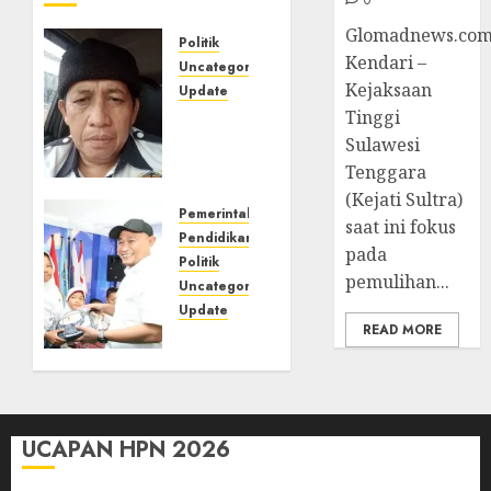
Glomadnews.com
Politik
Kendari –
Uncategorized
Kejaksaan
Update
Tinggi
Iran
Melawan,
Sulawesi
Siapa
Tenggara
Sebenarnya
(Kejati Sultra)
yang
Pemerintahan
saat ini fokus
Kehilangan
Pendidikan
pada
Marwah?
Politik
pemulihan...
Uncategorized
Update
20/04/2026
READ MORE
0
Penyerahan
Secara
Simbolis
Seragam
Sekolah
UCAPAN HPN 2026
Gratis,
Wali