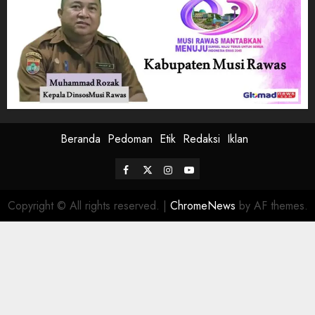
Beranda
Pedoman
Etik
Redaksi
Iklan
Facebook
Twitter
Instagram
Youtube
Copyright © All rights reserved.
|
ChromeNews
by AF themes.