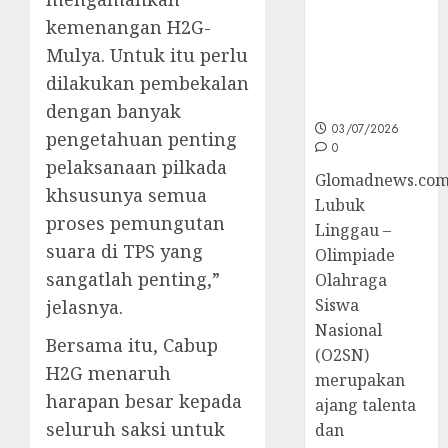
Sumsel di
kemenangan H2G-
O2SN
Mulya. Untuk itu perlu
Nasional
dilakukan pembekalan
Cabor
Bulutangkis
dengan banyak
03/07/2026
pengetahuan penting
0
pelaksanaan pilkada
Glomadnews.com
khsusunya semua
Lubuk
proses pemungutan
Linggau –
suara di TPS yang
Olimpiade
sangatlah penting,”
Olahraga
Siswa
jelasnya.
Nasional
Bersama itu, Cabup
(O2SN)
H2G menaruh
merupakan
harapan besar kepada
ajang talenta
seluruh saksi untuk
dan