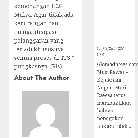
Unggulan
kemenangan H2G
untuk Cegah
Korupsi dan
Mulya. Agar tidak ada
Layani
kecurangan dan
Masyarakat
mengantisipasi
Melalui
pelanggaran yang
JAKUMDU
terjadi khususnya
26/06/2026
0
semua proses di TPS,”
Glomadnews.com
pungkasnya. (Rls)
Musi Rawas –
About The Author
Kejaksaan
Negeri Musi
Rawas terus
membuktikan
bahwa
penegakan
hukum tidak...