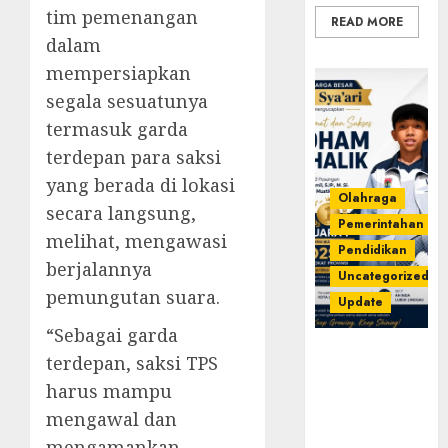
tim pemenangan
READ MORE
dalam
mempersiapkan
segala sesuatunya
termasuk garda
terdepan para saksi
yang berada di lokasi
Olahraga
secara langsung,
Pemerintahan
melihat, mengawasi
Pendidikan
berjalannya
Uncategorized
pemungutan suara.
Update
“Sebagai garda
Prestasi
terdepan, saksi TPS
Gemilang
harus mampu
Idham
mengawal dan
Khalik,
Wakili
mengamankan