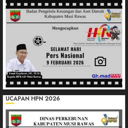
Kota
Lubuk
Linggau
Realisasi
Program
Linggau
Juara
12/12/2025
0
UCAPAN HPN 2026