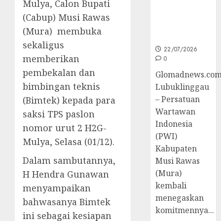
Mulya, Calon Bupati
untuk
Peningkatan
(Cabup) Musi Rawas
Kompetensi
(Mura) membuka
Wartawan
sekaligus
22/07/2026
memberikan
0
pembekalan dan
Glomadnews.com
bimbingan teknis
Lubuklinggau
– Persatuan
(Bimtek) kepada para
Wartawan
saksi TPS paslon
Indonesia
nomor urut 2 H2G-
(PWI)
Mulya, Selasa (01/12).
Kabupaten
Dalam sambutannya,
Musi Rawas
(Mura)
H Hendra Gunawan
kembali
menyampaikan
menegaskan
bahwasanya Bimtek
komitmennya...
ini sebagai kesiapan