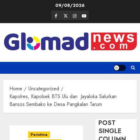
Skip
09/08/2026
to
Facebook
Twitter
Instagram
Youtube
content
Home
Uncategorized
Kapolres, Kapolsek BTS Ulu dan Jayaloka Salurkan
Bansos Sembako ke Desa Pangkalan Tarum
POST
SINGLE
Peristiwa
COLUMN