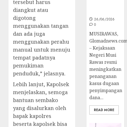
tersebut harus
Ke Tahap
diangkut atau
Penyidikan
digotong
26/06/2026
0
menggunakan tangan
dan ada juga
MUSIRAWAS,
Glomadnews.co
menggunakan perahu
– Kejaksaan
manual untuk menuju
Negeri Musi
tempat padatnya
Rawas resmi
pemukiman
meningkatkan
penduduk,” jelasnya.
penanganan
kasus dugaan
Lebih lanjut, Kapolsek
penyimpangan
menjelaskan, semoga
dana...
bantuan sembako
yang disalurkan oleh
READ MORE
bapak kapolres
beserta kapolsek bisa