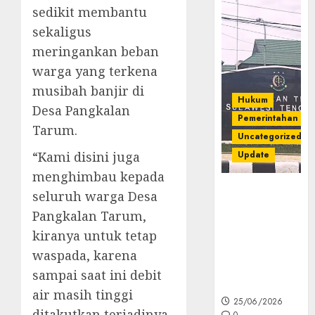
sedikit membantu
sekaligus
meringankan beban
warga yang terkena
musibah banjir di
Hukum
Desa Pangkalan
Pemerintahan
Tarum.
Uncategorized
Update
“Kami disini juga
menghimbau kepada
Kejati Sultra
seluruh warga Desa
Geledah
Pangkalan Tarum,
Rumah Dirut
kiranya untuk tetap
PT Babarina
dan PT
waspada, karena
Wijaya Nikel
sampai saat ini debit
Nusantara
air masih tinggi
25/06/2026
ditakutkan terjadinya
0