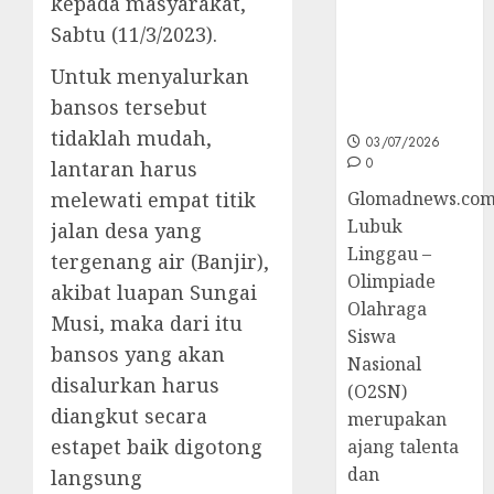
kepada masyarakat,
Sumsel di
Sabtu (11/3/2023).
O2SN
Nasional
Untuk menyalurkan
Cabor
bansos tersebut
Bulutangkis
tidaklah mudah,
03/07/2026
0
lantaran harus
Glomadnews.com
melewati empat titik
Lubuk
jalan desa yang
Linggau –
tergenang air (Banjir),
Olimpiade
akibat luapan Sungai
Olahraga
Musi, maka dari itu
Siswa
bansos yang akan
Nasional
disalurkan harus
(O2SN)
diangkut secara
merupakan
estapet baik digotong
ajang talenta
dan
langsung