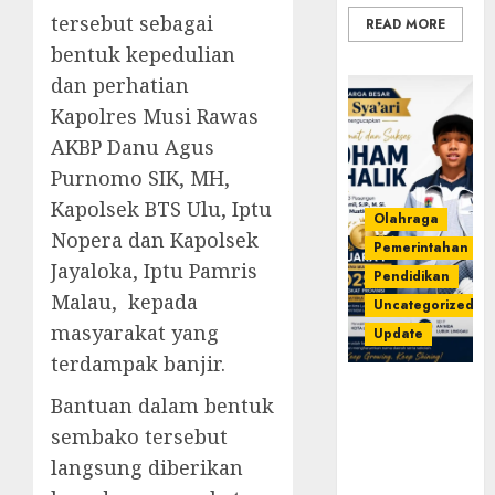
tersebut sebagai
READ MORE
bentuk kepedulian
dan perhatian
Kapolres Musi Rawas
AKBP Danu Agus
Purnomo SIK, MH,
Kapolsek BTS Ulu, Iptu
Olahraga
Nopera dan Kapolsek
Pemerintahan
Jayaloka, Iptu Pamris
Pendidikan
Malau, kepada
Uncategorized
masyarakat yang
Update
terdampak banjir.
Prestasi
Bantuan dalam bentuk
Gemilang
sembako tersebut
Idham
Khalik,
langsung diberikan
Wakili