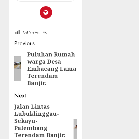
Post Views:
146
Post
Previous
navigation
Puluhan Rumah
Previous
warga Desa
post:
Embacang Lama
Terendam
Banjir.
Next
Jalan Lintas
Next
Lubuklinggau-
post:
Sekayu-
Palembang
Terendam Banjir.