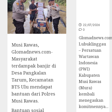
untuk
Peningkatan
Kompetensi
Wartawan
22/07/2026
0
Glomadnews.com
Lubuklinggau
Musi Rawas,
– Persatuan
Glomadnews.com-
Wartawan
Masyarakat
Indonesia
terdampak banjir di
(PWI)
Desa Pangkalan
Kabupaten
Tarum, Kecamatan
Musi Rawas
BTS Ulu mendapat
(Mura)
bantuan dari Polres
kembali
menegaskan
Musi Rawas.
komitmennya...
Bantuan sosial