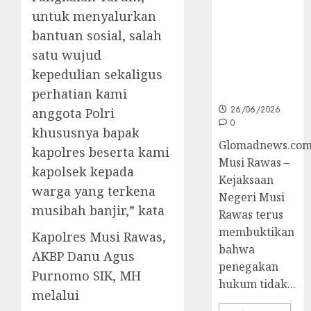
Unggulan
untuk menyalurkan
untuk Cegah
Korupsi dan
bantuan sosial, salah
Layani
satu wujud
Masyarakat
kepedulian sekaligus
Melalui
JAKUMDU
perhatian kami
26/06/2026
anggota Polri
0
khususnya bapak
Glomadnews.com
kapolres beserta kami
Musi Rawas –
kapolsek kepada
Kejaksaan
warga yang terkena
Negeri Musi
musibah banjir,” kata
Rawas terus
membuktikan
Kapolres Musi Rawas,
bahwa
AKBP Danu Agus
penegakan
Purnomo SIK, MH
hukum tidak...
melalui