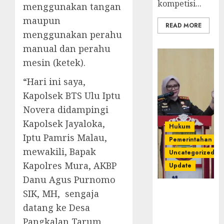
kompetisi...
menggunakan tangan
maupun
READ MORE
menggunakan perahu
manual dan perahu
mesin (ketek).
“Hari ini saya,
Kapolsek BTS Ulu Iptu
Novera didampingi
Kapolsek Jayaloka,
Hukum
Iptu Pamris Malau,
Pemerintahan
mewakili, Bapak
Uncategorized
Kapolres Mura, AKBP
Update
Danu Agus Purnomo
Kejari
SIK, MH, sengaja
Luncurkan 5
datang ke Desa
Inovasi
Pangkalan Tarum,