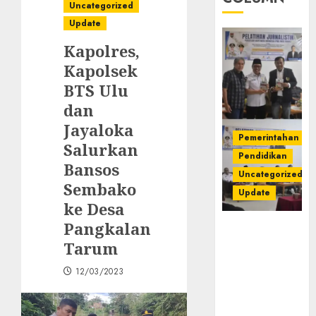
Uncategorized
Update
Kapolres,
Kapolsek
BTS Ulu
dan
Jayaloka
Pemerintahan
Salurkan
Pendidikan
Bansos
Uncategorized
Sembako
Update
ke Desa
Pangkalan
Pemkab
Mura
Tarum
Apresiasi
12/03/2023
Kegiatan
Pelatihan
Jurnalistik