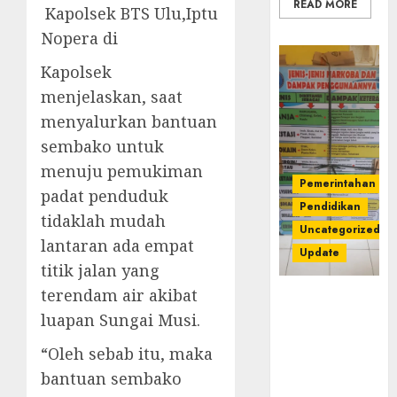
READ MORE
Kapolsek BTS Ulu,Iptu
Nopera di
Kapolsek
menjelaskan, saat
menyalurkan bantuan
sembako untuk
menuju pemukiman
Pemerintahan
padat penduduk
Pendidikan
tidaklah mudah
Uncategorized
lantaran ada empat
Update
titik jalan yang
terendam air akibat
Dugaan
Korupsi
luapan Sungai Musi.
Belanja
“Oleh sebab itu, maka
Baleho P4GN
Disdik Musi
bantuan sembako
Rawas Naik