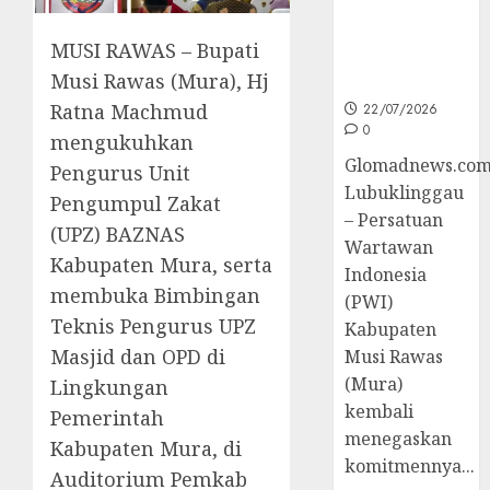
untuk
Peningkatan
MUSI RAWAS – Bupati
Kompetensi
Musi Rawas (Mura), Hj
Wartawan
Ratna Machmud
22/07/2026
0
mengukuhkan
Glomadnews.com
Pengurus Unit
Lubuklinggau
Pengumpul Zakat
– Persatuan
(UPZ) BAZNAS
Wartawan
Kabupaten Mura, serta
Indonesia
membuka Bimbingan
(PWI)
Teknis Pengurus UPZ
Kabupaten
Masjid dan OPD di
Musi Rawas
(Mura)
Lingkungan
kembali
Pemerintah
menegaskan
Kabupaten Mura, di
komitmennya...
Auditorium Pemkab