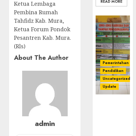
READ MORE
Ketua Lembaga
Pembina Rumah
Tahfidz Kab. Mura,
Ketua Forum Pondok
Pesantren Kab. Mura.
(Rls)
About The Author
Pemerintahan
Pendidikan
Uncategorized
Update
Dugaan
Korupsi
Belanja
admin
Baleho P4GN
Disdik Musi
Rawas Naik