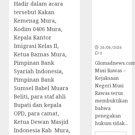
Unggulan
Hadir dalam acara
untuk Cegah
tersebut Kakan
Korupsi dan
Kemenag Mura,
Layani
Masyarakat
Kodim 0406 Mura,
Melalui
Kepala Kantor
JAKUMDU
Imigrasi Kelas II,
26/06/2026
Ketua Baznas Mura,
0
Pimpinan Bank
Glomadnews.com
Musi Rawas –
Syariah Indonesia,
Kejaksaan
Pimpinan Bank
Negeri Musi
Sumsel Babel Muara
Rawas terus
Beliti, para staf ahli
membuktikan
Bupati dan kepala
bahwa
OPD, para camat,
penegakan
Ketua Dewan Masjid
hukum tidak...
Indonesia Kab. Mura,