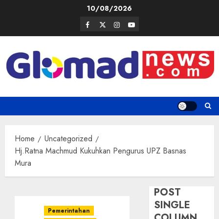
Skip
10/08/2026
to
Facebook
Twitter
Instagram
Youtube
content
Home
Uncategorized
Hj.Ratna Machmud Kukuhkan Pengurus UPZ Basnas
Mura
POST
SINGLE
Pemerintahan
COLUMN