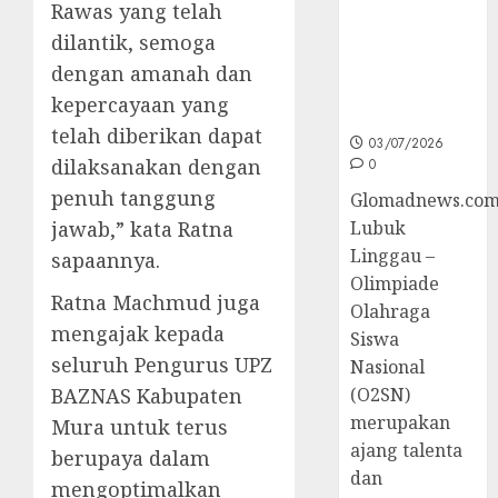
Rawas yang telah
Sumsel di
dilantik, semoga
O2SN
Nasional
dengan amanah dan
Cabor
kepercayaan yang
Bulutangkis
telah diberikan dapat
03/07/2026
dilaksanakan dengan
0
penuh tanggung
Glomadnews.com
jawab,” kata Ratna
Lubuk
Linggau –
sapaannya.
Olimpiade
Ratna Machmud juga
Olahraga
mengajak kepada
Siswa
seluruh Pengurus UPZ
Nasional
BAZNAS Kabupaten
(O2SN)
merupakan
Mura untuk terus
ajang talenta
berupaya dalam
dan
mengoptimalkan