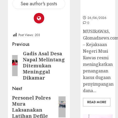
See author's posts
Ke Tahap
Penyidikan
26/06/2026
0
MUSIRAWAS,
Post Views:
203
Glomadnews.co
Post
Previous
– Kejaksaan
Negeri Musi
navigation
Gadis Asal Desa
Previous
Rawas resmi
Napal Melintang
post:
meningkatkan
Ditemukan
penanganan
Meninggal
kasus dugaan
Dikamar
penyimpangan
Next
dana...
Personel Polres
Next
READ MORE
Mura
post:
Laksanakan
Latihan Defile