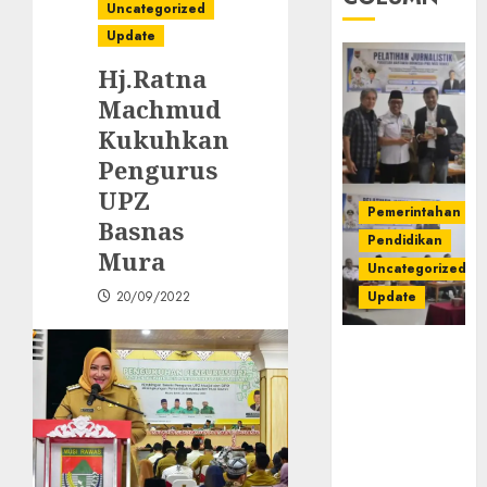
Uncategorized
Update
Hj.Ratna
Machmud
Kukuhkan
Pengurus
UPZ
Pemerintahan
Basnas
Pendidikan
Mura
Uncategorized
20/09/2022
Update
Pemkab
Mura
Apresiasi
Kegiatan
Pelatihan
Jurnalistik