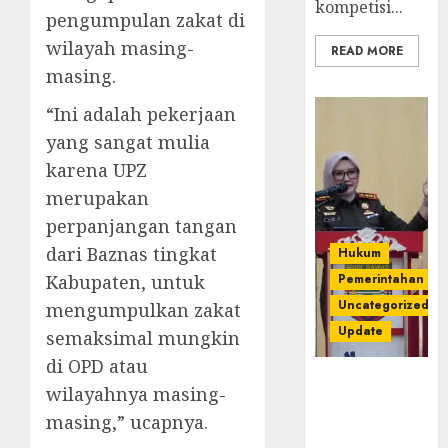
kompetisi...
pengumpulan zakat di
wilayah masing-
READ MORE
masing.
“Ini adalah pekerjaan
yang sangat mulia
karena UPZ
merupakan
perpanjangan tangan
dari Baznas tingkat
Hukum
Kabupaten, untuk
Pemerintahan
Uncategorized
mengumpulkan zakat
Update
semaksimal mungkin
di OPD atau
Kejari
wilayahnya masing-
Luncurkan 5
masing,” ucapnya.
Inovasi