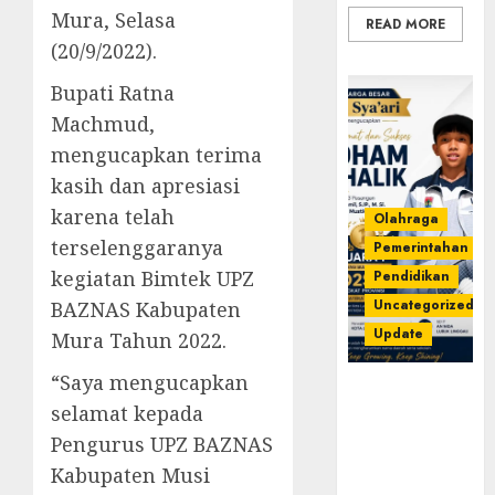
Mura, Selasa
READ MORE
(20/9/2022).
Bupati Ratna
Machmud,
mengucapkan terima
kasih dan apresiasi
karena telah
Olahraga
terselenggaranya
Pemerintahan
kegiatan Bimtek UPZ
Pendidikan
Uncategorized
BAZNAS Kabupaten
Update
Mura Tahun 2022.
“Saya mengucapkan
Prestasi
selamat kepada
Gemilang
Idham
Pengurus UPZ BAZNAS
Khalik,
Kabupaten Musi
Wakili