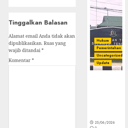
Tinggalkan Balasan
Alamat email Anda tidak akan
Hukum
dipublikasikan.
Ruas yang
Pemerintahan
wajib ditandai
*
Uncategorized
Komentar
*
Update
Kejati Sultra
Geledah
Rumah Dirut
PT Babarina
dan PT
Wijaya Nikel
Nusantara
25/06/2026
0