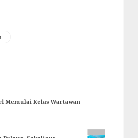
i
s
sel Memulai Kelas Wartawan
a Pelawe, Sekaligus