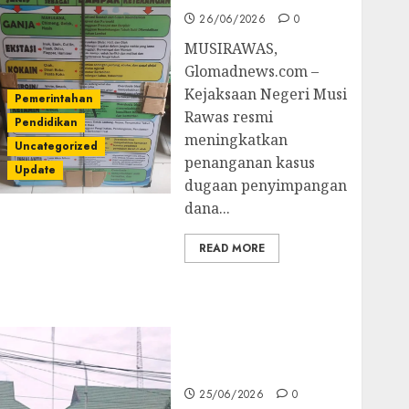
26/06/2026
0
MUSIRAWAS,
Glomadnews.com –
Kejaksaan Negeri Musi
Pemerintahan
Rawas resmi
Pendidikan
meningkatkan
Uncategorized
penanganan kasus
Update
dugaan penyimpangan
dana...
READ MORE
Kejati Sultra Geledah
Rumah Dirut PT
Babarina dan PT
Wijaya Nikel
Nusantara
25/06/2026
0