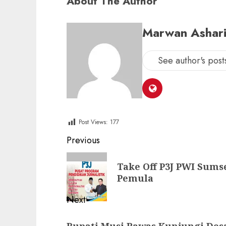
About The Author
Marwan Ashar
See author's post
Post Views:
177
Post
Previous
navigation
Previous
Take Off P3J PWI Sum
post:
Pemula
Next
Next
Bupati Musi Rawas Kunjungi Des