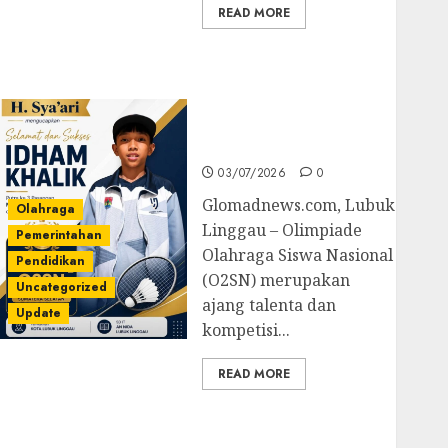
READ MORE
Prestasi Gemilang
Idham Khalik, Wakili
Sumsel di O2SN
Nasional Cabor
Bulutangkis
03/07/2026
0
Glomadnews.com, Lubuk
Olahraga
Linggau – Olimpiade
Pemerintahan
Olahraga Siswa Nasional
Pendidikan
(O2SN) merupakan
Uncategorized
ajang talenta dan
Update
kompetisi...
READ MORE
Kejari Luncurkan 5
Inovasi Unggulan