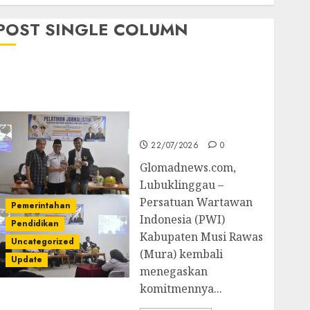
POST SINGLE COLUMN
Pemkab Mura
Apresiasi Kegiatan
Pelatihan Jurnalistik
untuk Peningkatan
Kompetensi Wartawan
22/07/2026
0
Glomadnews.com,
Lubuklinggau –
Persatuan Wartawan
Pemerintahan
Indonesia (PWI)
Pendidikan
Kabupaten Musi Rawas
Uncategorized
(Mura) kembali
Update
menegaskan
komitmennya...