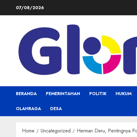
Skip
07/08/2026
to
content
BERANDA
PEMERINTAHAN
POLITIK
HUKUM
OLAHRAGA
DESA
Home
Uncategorized
Herman Deru, Pentingnya Po