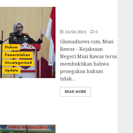
untuk Cegah Korupsi
dan Layani
Masyarakat Melalui
JAKUMDU
26/06/2026
0
Glomadnews.com, Musi
Hukum
Rawas – Kejaksaan
Pemerintahan
Negeri Musi Rawas terus
Uncategorized
membuktikan bahwa
Update
penegakan hukum
tidak...
READ MORE
Dugaan Korupsi
Belanja Baleho P4GN
Disdik Musi Rawas
Naik Ke Tahap
Penyidikan