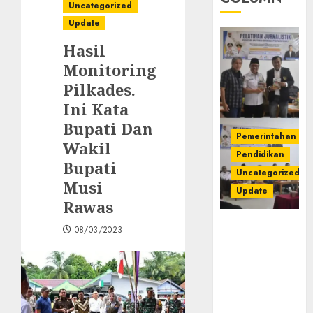
Uncategorized
Update
Hasil
Monitoring
Pilkades.
Ini Kata
Bupati Dan
Pemerintahan
Wakil
Pendidikan
Bupati
Uncategorized
Musi
Update
Rawas
Pemkab
08/03/2023
Mura
Apresiasi
Kegiatan
Pelatihan
Jurnalistik