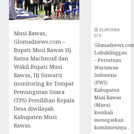
untuk
Peningkatan
Kompetensi
Wartawan
22/07/2026
Musi Rawas,
0
Glomadnews.com –
Glomadnews.com
Bupati Musi Rawas Hj.
Lubuklinggau
Ratna Machmud dan
– Persatuan
Wakil Bupati Musi
Wartawan
Rawas, Hj Suwarti
Indonesia
(PWI)
monitoring ke Tempat
Kabupaten
Pemungutan Suara
Musi Rawas
(TPS) Pemilihan Kepala
(Mura)
Desa diwilayah
kembali
Kabupaten Musi
menegaskan
Rawas.
komitmennya...