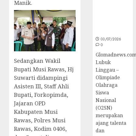
Manik.
Sumsel di
O2SN
Nasional
Cabor
Bulutangkis
03/07/2026
0
Glomadnews.com
Sedangkan Wakil
Lubuk
Bupati Musi Rawas, Hj
Linggau –
Olimpiade
Suwarti didampingi
Olahraga
Asisten III, Staff Ahli
Siswa
Bupati, Forkopimda,
Nasional
Jajaran OPD
(O2SN)
Kabupaten Musi
merupakan
Rawas, Polres Musi
ajang talenta
Rawas, Kodim 0406,
dan