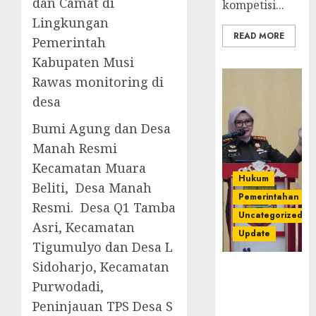
dan Camat di
kompetisi...
Lingkungan
READ MORE
Pemerintah
Kabupaten Musi
Rawas monitoring di
desa
Bumi Agung dan Desa
Manah Resmi
Kecamatan Muara
Hukum
Beliti, Desa Manah
Pemerintahan
Resmi. Desa Q1 Tamba
Uncategorized
Asri, Kecamatan
Update
Tigumulyo dan Desa L
Sidoharjo, Kecamatan
Kejari
Luncurkan 5
Purwodadi,
Inovasi
Peninjauan TPS Desa S