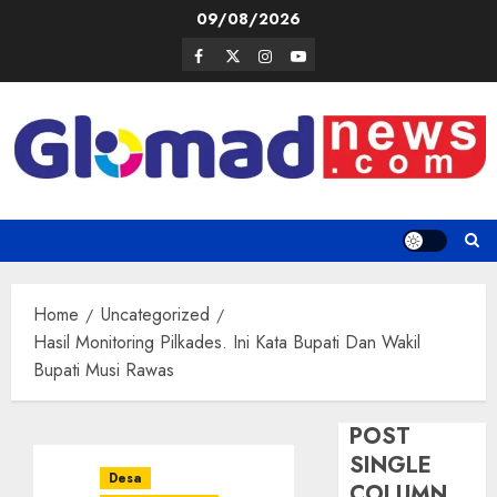
Skip
09/08/2026
to
Facebook
Twitter
Instagram
Youtube
content
Home
Uncategorized
Hasil Monitoring Pilkades. Ini Kata Bupati Dan Wakil
Bupati Musi Rawas
POST
SINGLE
Desa
COLUMN