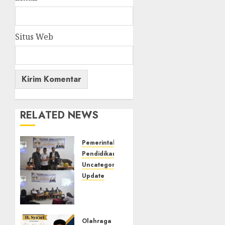
Situs Web
RELATED NEWS
Pemerintahan
Pendidikan
Uncategorized
Update
Pemkab
Mura
Apresiasi
Kegiatan
Olahraga