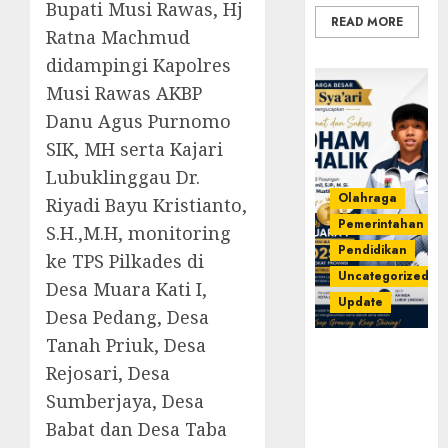
Bupati Musi Rawas, Hj
READ MORE
Ratna Machmud
didampingi Kapolres
Musi Rawas AKBP
Danu Agus Purnomo
SIK, MH serta Kajari
Lubuklinggau Dr.
Olahraga
Riyadi Bayu Kristianto,
Pemerintahan
S.H.,M.H, monitoring
Pendidikan
ke TPS Pilkades di
Uncategorized
Desa Muara Kati I,
Update
Desa Pedang, Desa
Tanah Priuk, Desa
Prestasi
Rejosari, Desa
Gemilang
Idham
Sumberjaya, Desa
Khalik,
Babat dan Desa Taba
Wakili