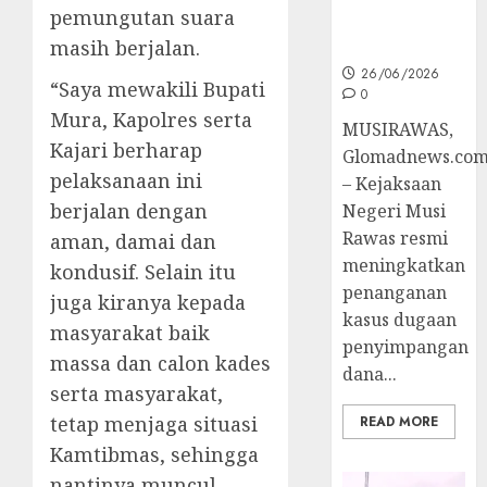
pemungutan suara
Ke Tahap
Penyidikan
masih berjalan.
26/06/2026
“Saya mewakili Bupati
0
Mura, Kapolres serta
MUSIRAWAS,
Kajari berharap
Glomadnews.co
pelaksanaan ini
– Kejaksaan
berjalan dengan
Negeri Musi
Rawas resmi
aman, damai dan
meningkatkan
kondusif. Selain itu
penanganan
juga kiranya kepada
kasus dugaan
masyarakat baik
penyimpangan
massa dan calon kades
dana...
serta masyarakat,
tetap menjaga situasi
READ MORE
Kamtibmas, sehingga
nantinya muncul