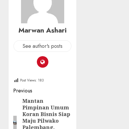
Marwan Ashari
See author's posts
Post Views:
183
Post
Previous
navigation
Mantan
Previous
Pimpinan Umum
post:
Koran Bisnis Siap
Maju Pilwako
Palembang,