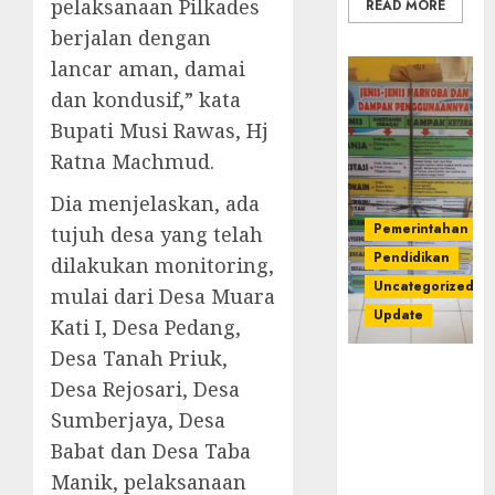
pelaksanaan Pilkades
READ MORE
berjalan dengan
lancar aman, damai
dan kondusif,” kata
Bupati Musi Rawas, Hj
Ratna Machmud.
Dia menjelaskan, ada
Pemerintahan
tujuh desa yang telah
Pendidikan
dilakukan monitoring,
Uncategorized
mulai dari Desa Muara
Update
Kati I, Desa Pedang,
Desa Tanah Priuk,
Dugaan
Desa Rejosari, Desa
Korupsi
Sumberjaya, Desa
Belanja
Baleho P4GN
Babat dan Desa Taba
Disdik Musi
Manik, pelaksanaan
Rawas Naik