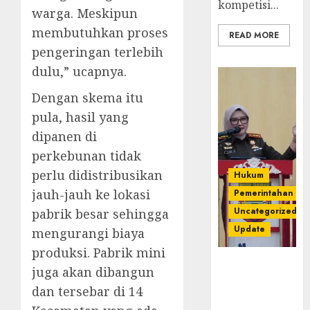
kompetisi...
warga. Meskipun
membutuhkan proses
READ MORE
pengeringan terlebih
dulu,” ucapnya.
Dengan skema itu
pula, hasil yang
dipanen di
perkebunan tidak
perlu didistribusikan
Hukum
jauh-jauh ke lokasi
Pemerintahan
Uncategorized
pabrik besar sehingga
Update
mengurangi biaya
produksi. Pabrik mini
Kejari
juga akan dibangun
Luncurkan 5
dan tersebar di 14
Inovasi