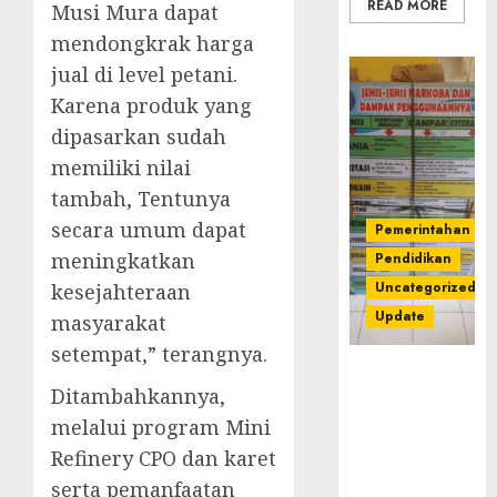
READ MORE
Musi Mura dapat
mendongkrak harga
jual di level petani.
Karena produk yang
dipasarkan sudah
memiliki nilai
tambah, Tentunya
secara umum dapat
Pemerintahan
meningkatkan
Pendidikan
Uncategorized
kesejahteraan
Update
masyarakat
setempat,” terangnya.
Dugaan
Ditambahkannya,
Korupsi
Belanja
melalui program Mini
Baleho P4GN
Refinery CPO dan karet
Disdik Musi
serta pemanfaatan
Rawas Naik