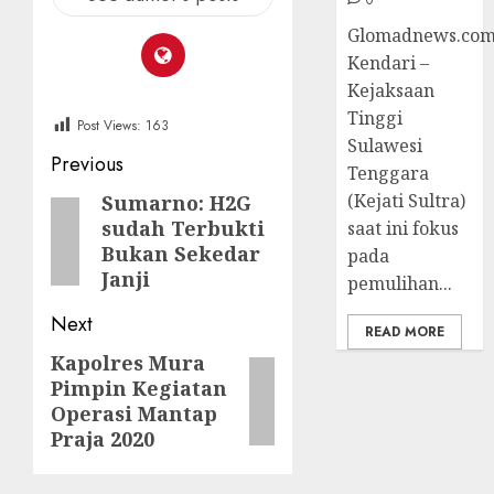
Glomadnews.com
Kendari –
Kejaksaan
Tinggi
Post Views:
163
Sulawesi
Post
Previous
Tenggara
navigation
(Kejati Sultra)
Sumarno: H2G
Previous
sudah Terbukti
saat ini fokus
post:
Bukan Sekedar
pada
Janji
pemulihan...
Next
READ MORE
Kapolres Mura
Next
Pimpin Kegiatan
post:
Operasi Mantap
Praja 2020