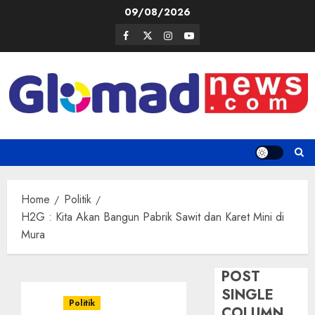
Skip
09/08/2026
to
Facebook
Twitter
Instagram
Youtube
content
Home
Politik
H2G : Kita Akan Bangun Pabrik Sawit dan Karet Mini di
Mura
POST
SINGLE
Politik
COLUMN