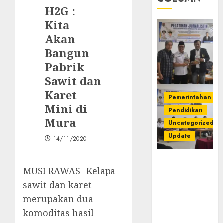
H2G :
Kita
Akan
Bangun
Pabrik
Sawit dan
Karet
Pemerintahan
Mini di
Pendidikan
Mura
Uncategorized
Update
14/11/2020
Pemkab
MUSI RAWAS- Kelapa
Mura
Apresiasi
sawit dan karet
Kegiatan
merupakan dua
Pelatihan
komoditas hasil
Jurnalistik