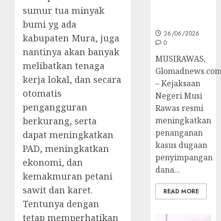
sumur tua minyak
Ke Tahap
Penyidikan
bumi yg ada
26/06/2026
kabupaten Mura, juga
0
nantinya akan banyak
MUSIRAWAS,
melibatkan tenaga
Glomadnews.co
kerja lokal, dan secara
– Kejaksaan
otomatis
Negeri Musi
pengangguran
Rawas resmi
berkurang, serta
meningkatkan
penanganan
dapat meningkatkan
kasus dugaan
PAD, meningkatkan
penyimpangan
ekonomi, dan
dana...
kemakmuran petani
sawit dan karet.
READ MORE
Tentunya dengan
tetap memperhatikan