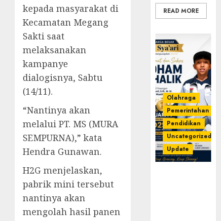
kepada masyarakat di
READ MORE
Kecamatan Megang
Sakti saat
melaksanakan
kampanye
dialogisnya, Sabtu
(14/11).
Olahraga
“Nantinya akan
Pemerintahan
melalui PT. MS (MURA
Pendidikan
SEMPURNA),” kata
Uncategorized
Update
Hendra Gunawan.
H2G menjelaskan,
Prestasi
pabrik mini tersebut
Gemilang
Idham
nantinya akan
Khalik,
mengolah hasil panen
Wakili