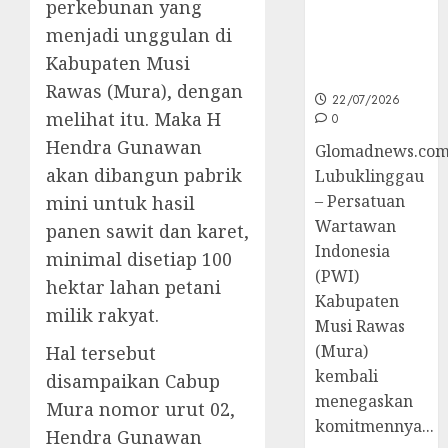
perkebunan yang
untuk
Peningkatan
menjadi unggulan di
Kompetensi
Kabupaten Musi
Wartawan
Rawas (Mura), dengan
22/07/2026
melihat itu. Maka H
0
Hendra Gunawan
Glomadnews.com
akan dibangun pabrik
Lubuklinggau
– Persatuan
mini untuk hasil
Wartawan
panen sawit dan karet,
Indonesia
minimal disetiap 100
(PWI)
hektar lahan petani
Kabupaten
milik rakyat.
Musi Rawas
(Mura)
Hal tersebut
kembali
disampaikan Cabup
menegaskan
Mura nomor urut 02,
komitmennya...
Hendra Gunawan