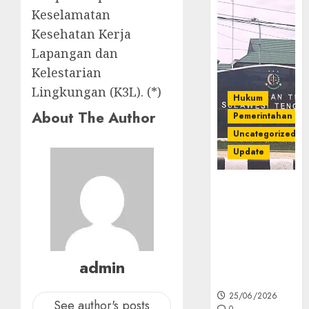
Keselamatan
Kesehatan Kerja
Lapangan dan
Kelestarian
Lingkungan (K3L). (*)
Hukum
About The Author
Pemerintahan
Uncategorized
Update
Kejati Sultra
Geledah
Rumah Dirut
PT Babarina
dan PT
admin
Wijaya Nikel
Nusantara
25/06/2026
See author's posts
0