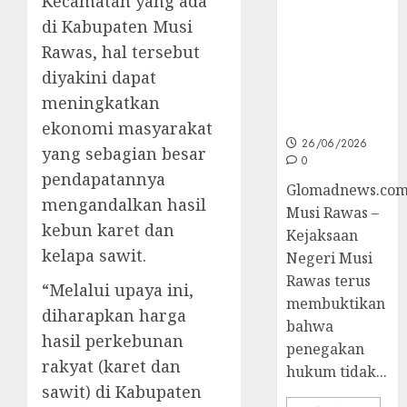
Kecamatan yang ada
Unggulan
untuk Cegah
di Kabupaten Musi
Korupsi dan
Rawas, hal tersebut
Layani
diyakini dapat
Masyarakat
Melalui
meningkatkan
JAKUMDU
ekonomi masyarakat
26/06/2026
yang sebagian besar
0
pendapatannya
Glomadnews.com
mengandalkan hasil
Musi Rawas –
kebun karet dan
Kejaksaan
kelapa sawit.
Negeri Musi
Rawas terus
“Melalui upaya ini,
membuktikan
diharapkan harga
bahwa
hasil perkebunan
penegakan
rakyat (karet dan
hukum tidak...
sawit) di Kabupaten