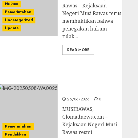
Hukum
Rawas – Kejaksaan
Pemerintahan
Negeri Musi Rawas terus
Uncategorized
membuktikan bahwa
Update
penegakan hukum
tidak...
READ MORE
Dugaan Korupsi
Belanja Baleho P4GN
Disdik Musi Rawas
Naik Ke Tahap
Penyidikan
26/06/2026
0
MUSIRAWAS,
Glomadnews.com –
Kejaksaan Negeri Musi
Pemerintahan
Rawas resmi
Pendidikan