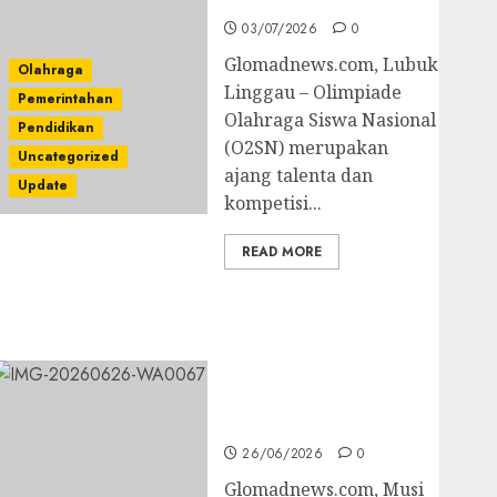
Bulutangkis
03/07/2026
0
Glomadnews.com, Lubuk
Olahraga
Linggau – Olimpiade
Pemerintahan
Olahraga Siswa Nasional
Pendidikan
(O2SN) merupakan
Uncategorized
ajang talenta dan
Update
kompetisi...
READ MORE
Kejari Luncurkan 5
Inovasi Unggulan
untuk Cegah Korupsi
dan Layani
Masyarakat Melalui
JAKUMDU
26/06/2026
0
Glomadnews.com, Musi