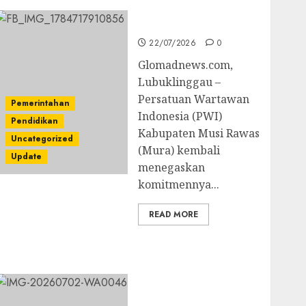
untuk Peningkatan
Kompetensi Wartawan
22/07/2026
0
Glomadnews.com,
Lubuklinggau –
Persatuan Wartawan
Pemerintahan
Indonesia (PWI)
Pendidikan
Kabupaten Musi Rawas
Uncategorized
(Mura) kembali
Update
menegaskan
komitmennya...
READ MORE
Prestasi Gemilang
Idham Khalik, Wakili
Sumsel di O2SN
Nasional Cabor