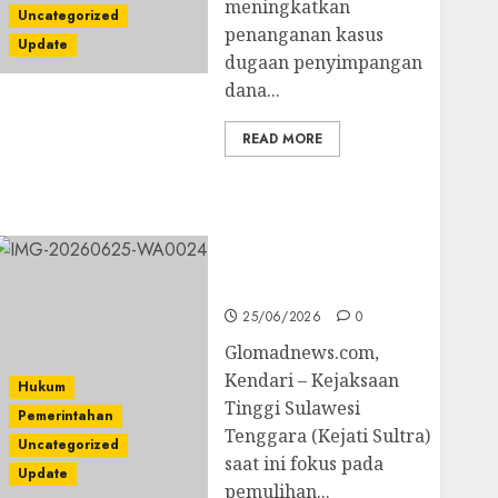
meningkatkan
Uncategorized
penanganan kasus
Update
dugaan penyimpangan
dana...
READ MORE
Kejati Sultra Geledah
Rumah Dirut PT
Babarina dan PT
Wijaya Nikel
Nusantara
25/06/2026
0
Glomadnews.com,
Kendari – Kejaksaan
Hukum
Tinggi Sulawesi
Pemerintahan
Tenggara (Kejati Sultra)
Uncategorized
saat ini fokus pada
Update
pemulihan...