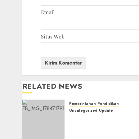
Email
Situs Web
RELATED NEWS
Pemerintahan
Pendidikan
Uncategorized
Update
Pemkab Mura Apresiasi
Kegiatan Pelatihan
Jurnalistik untuk
Peningkatan Kompetensi