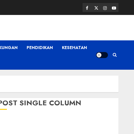
Facebook
Twitter
Instagram
Youtube
GKUNGAN
PENDIDIKAN
KESEHATAN
POST SINGLE COLUMN
Pemkab Mura
Apresiasi Kegiatan
Pelatihan Jurnalistik