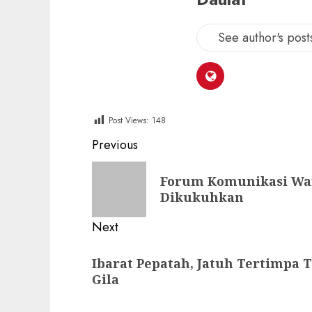
See author's post
Post Views:
148
Post
Previous
navigation
Previous
Forum Komunikasi Wa
post:
Dikukuhkan
Next
Next
Ibarat Pepatah, Jatuh Tertimpa 
post:
Gila