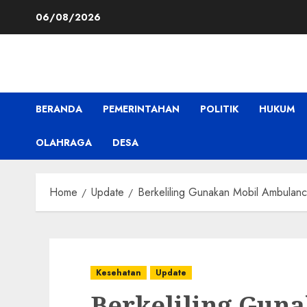
Skip
06/08/2026
to
content
BERANDA
PEMERINTAHAN
POLITIK
HUKUM
OLAHRAGA
DESA
Home
Update
Berkeliling Gunakan Mobil Ambulanc
Kesehatan
Update
Berkeliling Gun