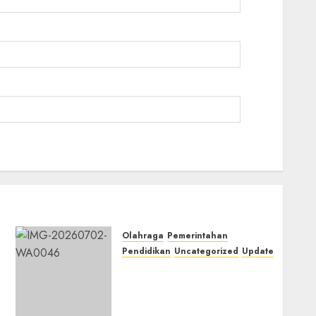
Olahraga
Pemerintahan
Pendidikan
Uncategorized
Update
Prestasi Gemilang Idham
Khalik, Wakili Sumsel di
O2SN Nasional Cabor
Bulutangkis