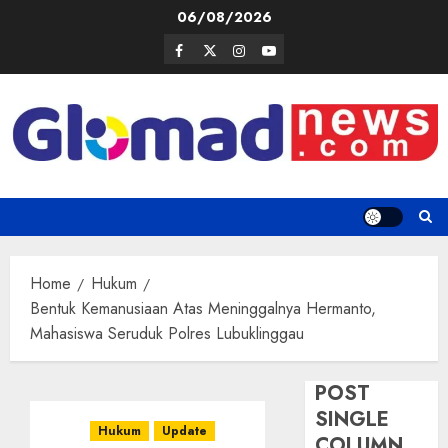
Skip
06/08/2026
to
Facebook
Twitter
Instagram
Youtube
content
Home
Hukum
Bentuk Kemanusiaan Atas Meninggalnya Hermanto,
Mahasiswa Seruduk Polres Lubuklinggau
POST
SINGLE
Hukum
Update
COLUMN