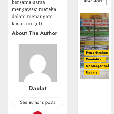
bersama-sama
READ MORE
mengawasi mereka
dalam menangani
kasus ini. (dt)
About The Author
Pemerintahan
Pendidikan
Uncategorized
Update
Dugaan
Daulat
Korupsi
Belanja
See author's posts
Baleho P4GN
Disdik Musi
Rawas Naik