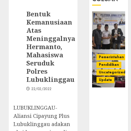
Bentuk
Kemanusiaan
Atas
Meninggalnya
Hermanto,
Mahasiswa
Pemerintahan
Seruduk
Pendidikan
Polres
Uncategorized
Lubuklinggau
Update
22/02/2022
Pemkab
Mura
LUBUKLINGGAU-
Apresiasi
Kegiatan
Aliansi Cipayung Plus
Pelatihan
Lubuklinggau adakan
Jurnalistik