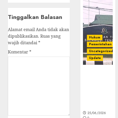
Tinggalkan Balasan
Alamat email Anda tidak akan
dipublikasikan.
Ruas yang
Hukum
wajib ditandai
*
Pemerintahan
Uncategorized
Komentar
*
Update
Kejati Sultra
Geledah
Rumah Dirut
PT Babarina
dan PT
Wijaya Nikel
Nusantara
25/06/2026
0