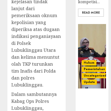
kejelasan tindak
kompetisi...
lanjut dari
READ MORE
pemeriksaan oknum
kepolisian yang
diperiksa atas dugaan
indikasi penganiayaan
di Polsek
Lubuklinggau Utara
dan kelima menuntut
Hukum
olah TKP turunkan
Pemerintahan
tim Inafis dari Polda
Uncategorized
dan polres
Update
Lubuklinggau.
Dalam sambutannya
Kejari
Luncurkan 5
Kabag Ops Polres
Inovasi
Lubuklinggau,