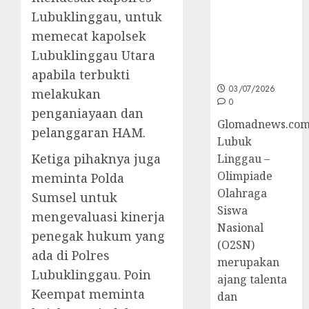
Sumsel di
Lubuklinggau, untuk
O2SN
memecat kapolsek
Nasional
Lubuklinggau Utara
Cabor
Bulutangkis
apabila terbukti
03/07/2026
melakukan
0
penganiayaan dan
Glomadnews.com
pelanggaran HAM.
Lubuk
Ketiga pihaknya juga
Linggau –
Olimpiade
meminta Polda
Olahraga
Sumsel untuk
Siswa
mengevaluasi kinerja
Nasional
penegak hukum yang
(O2SN)
ada di Polres
merupakan
Lubuklinggau. Poin
ajang talenta
Keempat meminta
dan