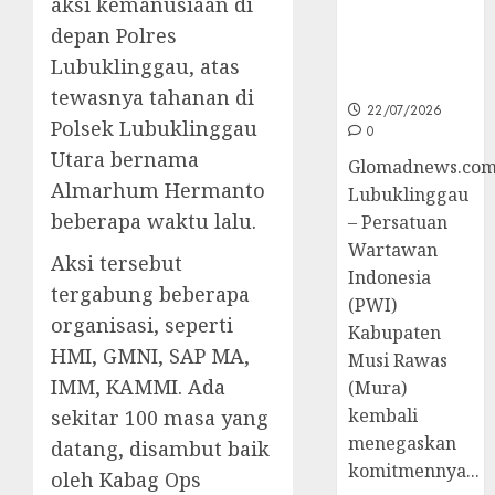
aksi kemanusiaan di
untuk
depan Polres
Peningkatan
Kompetensi
Lubuklinggau, atas
Wartawan
tewasnya tahanan di
22/07/2026
Polsek Lubuklinggau
0
Utara bernama
Glomadnews.com
Almarhum Hermanto
Lubuklinggau
beberapa waktu lalu.
– Persatuan
Wartawan
Aksi tersebut
Indonesia
tergabung beberapa
(PWI)
organisasi, seperti
Kabupaten
HMI, GMNI, SAP MA,
Musi Rawas
IMM, KAMMI. Ada
(Mura)
kembali
sekitar 100 masa yang
menegaskan
datang, disambut baik
komitmennya...
oleh Kabag Ops