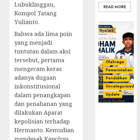
Lubuklinggau,
READ MORE
Kompol Tatang
Yulianto.
Bahwa ada lima poin
yang menjadi
tuntutan dalam aksi
tersebut, pertama
Olahraga
mengecam keras
Pemerintahan
adanya dugaan
Pendidikan
inkonstitusional
Uncategorized
dalam penangkapan
Update
dan penahanan yang
Prestasi
dilakukan Aparat
Gemilang
kepolisian terhadap
Idham
Hermanto. Kemudian
Khalik,
Wakili
mendesak Kapolres