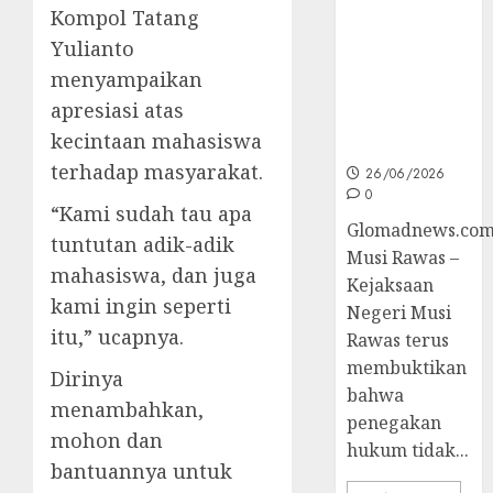
Unggulan
Kompol Tatang
untuk Cegah
Yulianto
Korupsi dan
Layani
menyampaikan
Masyarakat
apresiasi atas
Melalui
kecintaan mahasiswa
JAKUMDU
terhadap masyarakat.
26/06/2026
0
“Kami sudah tau apa
Glomadnews.com
tuntutan adik-adik
Musi Rawas –
mahasiswa, dan juga
Kejaksaan
kami ingin seperti
Negeri Musi
itu,” ucapnya.
Rawas terus
membuktikan
Dirinya
bahwa
menambahkan,
penegakan
mohon dan
hukum tidak...
bantuannya untuk