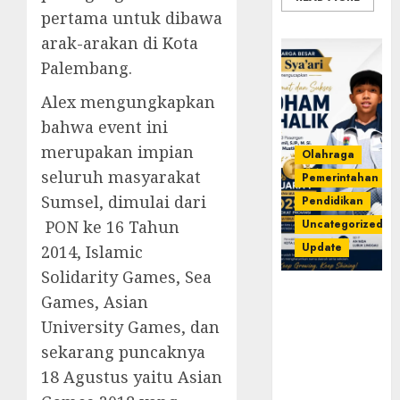
pertama untuk dibawa
arak-arakan di Kota
Palembang.
Alex mengungkapkan
bahwa event ini
merupakan impian
Olahraga
seluruh masyarakat
Pemerintahan
Sumsel, dimulai dari
Pendidikan
PON ke 16 Tahun
Uncategorized
Update
2014, Islamic
Solidarity Games, Sea
Prestasi
Games, Asian
Gemilang
University Games, dan
Idham
sekarang puncaknya
Khalik,
Wakili
18 Agustus yaitu Asian
Sumsel di