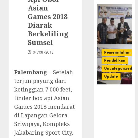
Asian
Games 2018
Diarak
Berkeliling
Sumsel
04/08/2018
Pemerintahan
Pendidikan
Uncategorized
Palembang
– Setelah
Update
terjun payung dari
ketinggian 7.000 feet,
Pemkab
tinder box api Asian
Mura
Apresiasi
Games 2018 mendarat
Kegiatan
di Lapangan Gelora
Pelatihan
Sriwijaya, Kompleks
Jurnalistik
Jakabaring Sport City,
untuk