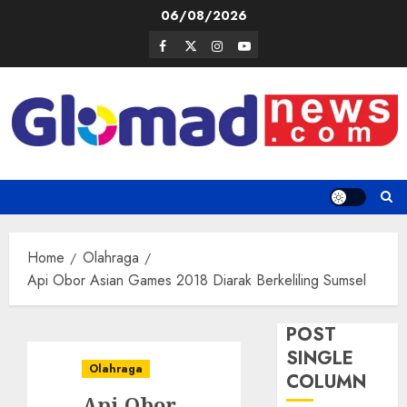
Skip
06/08/2026
to
Facebook
Twitter
Instagram
Youtube
content
Home
Olahraga
Api Obor Asian Games 2018 Diarak Berkeliling Sumsel
POST
SINGLE
Olahraga
COLUMN
Api Obor