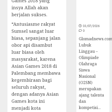
Games 2018 yang
O2SN
insya Allah akan
Nasional
berjalan sukses.
Cabor
Bulutangkis
“Antusiasme rakyat
03/07/2026
Sumsel sangat luar
0
biasa, sepanjang jalan
Glomadnews.com
obor api disambut
Lubuk
Linggau –
luar biasa oleh
Olimpiade
masyarakat, karena
Olahraga
Asian Games 2018 di
Siswa
Palembang membawa
Nasional
kegembiraan bagi
(O2SN)
seluruh rakyat,
merupakan
dengan adanya Asian
ajang talenta
Games kota ini
dan
kompetisi...
menjadi kota