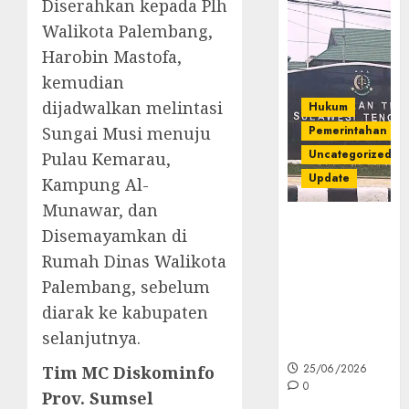
Diserahkan kepada Plh
Walikota Palembang,
Harobin Mastofa,
kemudian
dijadwalkan melintasi
Hukum
Sungai Musi menuju
Pemerintahan
Uncategorized
Pulau Kemarau,
Update
Kampung Al-
Munawar, dan
Kejati Sultra
Disemayamkan di
Geledah
Rumah Dinas Walikota
Rumah Dirut
Palembang, sebelum
PT Babarina
dan PT
diarak ke kabupaten
Wijaya Nikel
selanjutnya.
Nusantara
25/06/2026
Tim MC Diskominfo
0
Prov. Sumsel