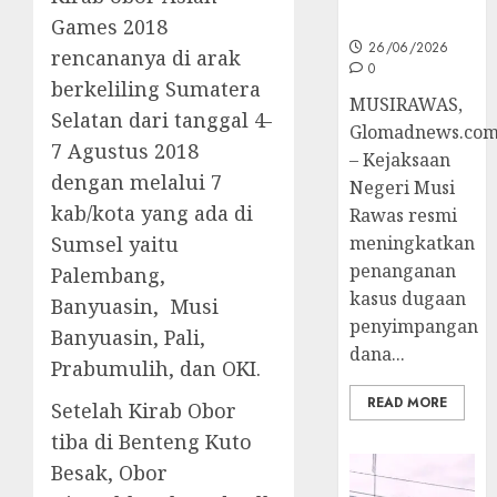
Penyidikan
Games 2018
26/06/2026
rencananya di arak
0
berkeliling Sumatera
MUSIRAWAS,
Selatan dari tanggal 4-
Glomadnews.co
7 Agustus 2018
– Kejaksaan
dengan melalui 7
Negeri Musi
kab/kota yang ada di
Rawas resmi
Sumsel yaitu
meningkatkan
penanganan
Palembang,
kasus dugaan
Banyuasin, Musi
penyimpangan
Banyuasin, Pali,
dana...
Prabumulih, dan OKI.
READ MORE
Setelah Kirab Obor
tiba di Benteng Kuto
Besak, Obor