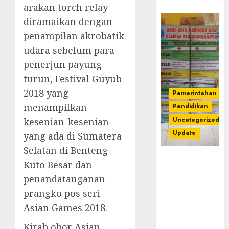
arakan torch relay
diramaikan dengan
penampilan akrobatik
udara sebelum para
penerjun payung
turun, Festival Guyub
2018 yang
Pemerintahan
menampilkan
Pendidikan
Uncategorized
kesenian-kesenian
Update
yang ada di Sumatera
Selatan di Benteng
Dugaan
Kuto Besar dan
Korupsi
penandatanganan
Belanja
prangko pos seri
Baleho P4GN
Disdik Musi
Asian Games 2018.
Rawas Naik
Kirab obor Asian
Ke Tahap