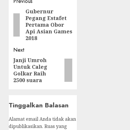
Post
Previous
navigation
Gubernur
Previous
Pegang Estafet
post:
Pertama Obor
Api Asian Games
2018
Next
Janji Umroh
Next
Untuk Caleg
post:
Golkar Raih
2500 suara
Tinggalkan Balasan
Alamat email Anda tidak akan
dipublikasikan.
Ruas yang