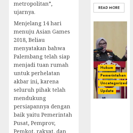
metropolitan”,
READ MORE
ujarnya.
Menjelang 14 hari
menuju Asian Games
2018, Beliau
menyatakan bahwa
Palembang telah siap
menjadi tuan rumah
Hukum
untuk perhelatan
Pemerintahan
akbar ini, karena
Uncategorized
seluruh pihak telah
Update
mendukung
persiapannya dengan
Kejari
Luncurkan 5
baik yaitu Pemerintah
Inovasi
Pusat, Pemprov,
Unggulan
Pemkot, rakyat, dan
untuk Cegah