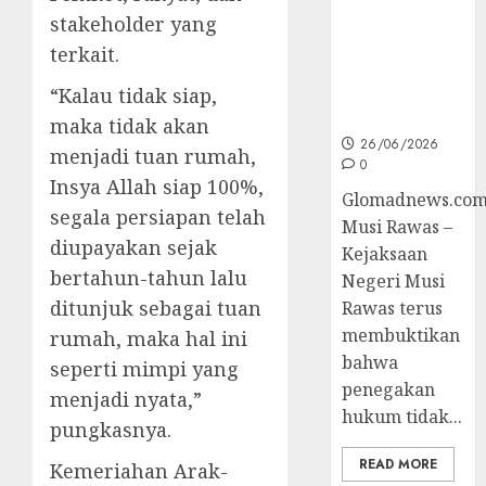
Korupsi dan
stakeholder yang
Layani
terkait.
Masyarakat
Melalui
“Kalau tidak siap,
JAKUMDU
maka tidak akan
26/06/2026
menjadi tuan rumah,
0
Insya Allah siap 100%,
Glomadnews.com
segala persiapan telah
Musi Rawas –
diupayakan sejak
Kejaksaan
bertahun-tahun lalu
Negeri Musi
ditunjuk sebagai tuan
Rawas terus
membuktikan
rumah, maka hal ini
bahwa
seperti mimpi yang
penegakan
menjadi nyata,”
hukum tidak...
pungkasnya.
READ MORE
Kemeriahan Arak-