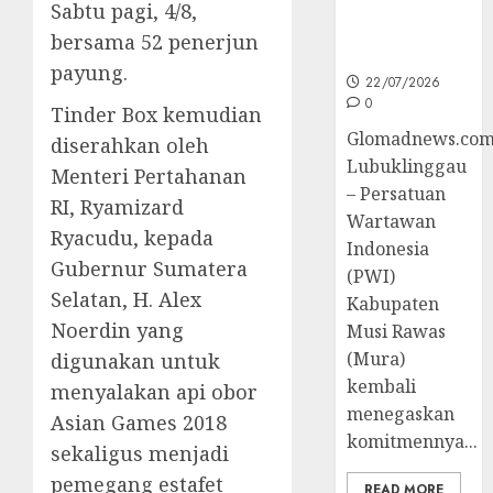
Peningkatan
Sabtu pagi, 4/8,
Kompetensi
bersama 52 penerjun
Wartawan
payung.
22/07/2026
0
Tinder Box kemudian
Glomadnews.com
diserahkan oleh
Lubuklinggau
Menteri Pertahanan
– Persatuan
RI, Ryamizard
Wartawan
Ryacudu, kepada
Indonesia
Gubernur Sumatera
(PWI)
Selatan, H. Alex
Kabupaten
Noerdin yang
Musi Rawas
(Mura)
digunakan untuk
kembali
menyalakan api obor
menegaskan
Asian Games 2018
komitmennya...
sekaligus menjadi
pemegang estafet
READ MORE