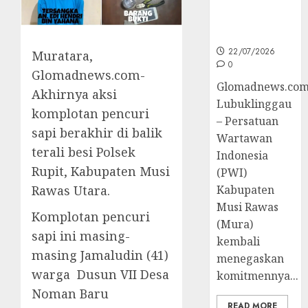
Peningkatan
Kompetensi
Wartawan
22/07/2026
Muratara,
0
Glomadnews.com-
Glomadnews.com
Akhirnya aksi
Lubuklinggau
komplotan pencuri
– Persatuan
sapi berakhir di balik
Wartawan
terali besi Polsek
Indonesia
Rupit, Kabupaten Musi
(PWI)
Kabupaten
Rawas Utara.
Musi Rawas
Komplotan pencuri
(Mura)
sapi ini masing-
kembali
masing Jamaludin (41)
menegaskan
warga Dusun VII Desa
komitmennya...
Noman Baru
READ MORE