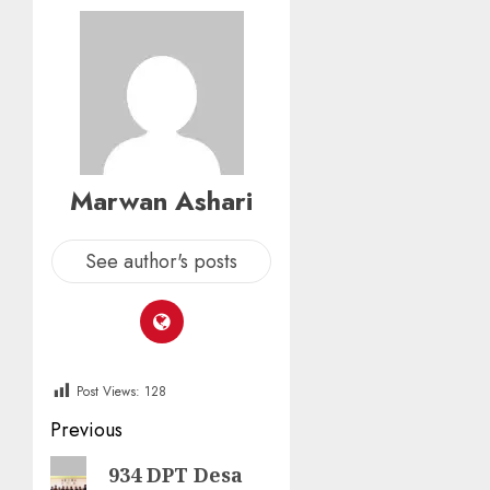
Marwan Ashari
See author's posts
Post Views:
128
Post
Previous
navigation
Previous
934 DPT Desa