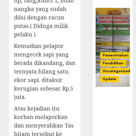
hp, tang,kunci T, buah
nangka yang sudah
diisi dengan racun
putas.( Diduga milik
pelaku ).
Kemudian pelapor
mengecek sapi yang
Pemerintahan
berada dikandang, dan
Pendidikan
ternyata hilang satu
Uncategorized
Update
ekor sapi. ditaksir
kerugian sebesar Rp.5
Dugaan
juta.
Korupsi
Belanja
Atas kejadian itu
Baleho P4GN
korban melaporkan
Disdik Musi
dan menyerahkan Tas
Rawas Naik
hitam tersebut ke
Ke Tahap