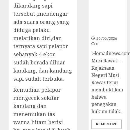
dikandang sapi
Korupsi dan
Layani
tersebut ,mendengar
Masyarakat
ada suara orang yang
Melalui
diduga pelaku
JAKUMDU
melarikan diri,dan
26/06/2026
0
ternyata sapi pelapor
Glomadnews.com
sebanyak 4 ekor
Musi Rawas –
sudah berada diluar
Kejaksaan
kandang, dan kandang
Negeri Musi
sapi sudah terbuka.
Rawas terus
Kemudian pelapor
membuktikan
bahwa
mengecek sekitar
penegakan
kandang dan
hukum tidak...
menemukan tas
warna hitam berisi
READ MORE