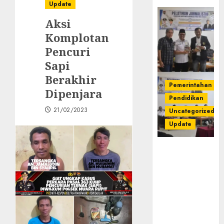
Update
Aksi
Komplotan
Pencuri
Sapi
Berakhir
Pemerintahan
Dipenjara
Pendidikan
21/02/2023
Uncategorized
Update
Pemkab
Mura
Apresiasi
Kegiatan
Pelatihan
Jurnalistik
untuk