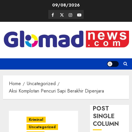
Skip
09/08/2026
to
Facebook
Twitter
Instagram
Youtube
content
Home
Uncategorized
Aksi Komplotan Pencuri Sapi Berakhir Dipenjara
POST
SINGLE
Kriminal
COLUMN
Uncategorized