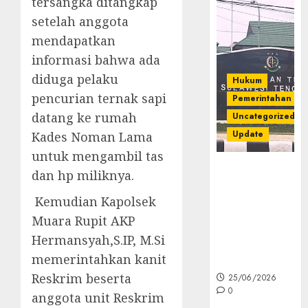
tersangka ditangkap
setelah anggota
mendapatkan
informasi bahwa ada
diduga pelaku
Hukum
pencurian ternak sapi
Pemerintahan
datang ke rumah
Uncategorized
Update
Kades Noman Lama
untuk mengambil tas
Kejati Sultra
dan hp miliknya.
Geledah
Rumah Dirut
Kemudian Kapolsek
PT Babarina
Muara Rupit AKP
dan PT
Hermansyah,S.IP, M.Si
Wijaya Nikel
memerintahkan kanit
Nusantara
Reskrim beserta
25/06/2026
0
anggota unit Reskrim