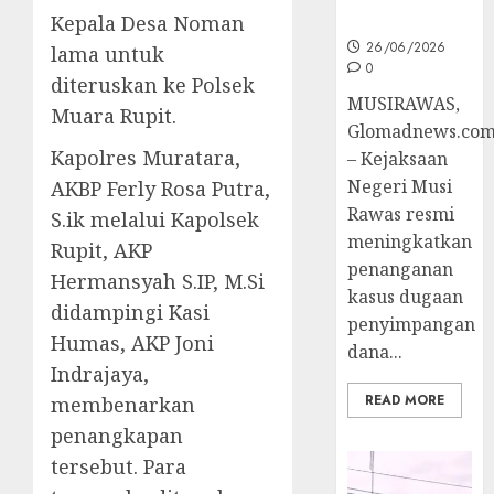
Penyidikan
Kepala Desa Noman
26/06/2026
lama untuk
0
diteruskan ke Polsek
MUSIRAWAS,
Muara Rupit.
Glomadnews.co
Kapolres Muratara,
– Kejaksaan
Negeri Musi
AKBP Ferly Rosa Putra,
Rawas resmi
S.ik melalui Kapolsek
meningkatkan
Rupit, AKP
penanganan
Hermansyah S.IP, M.Si
kasus dugaan
didampingi Kasi
penyimpangan
Humas, AKP Joni
dana...
Indrajaya,
READ MORE
membenarkan
penangkapan
tersebut. Para