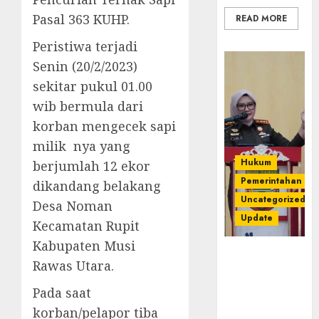
Pasal 363 KUHP.
READ MORE
Peristiwa terjadi
Senin (20/2/2023)
sekitar pukul 01.00
wib bermula dari
korban mengecek sapi
milik nya yang
Hukum
berjumlah 12 ekor
Pemerintahan
dikandang belakang
Uncategorized
Desa Noman
Update
Kecamatan Rupit
Kabupaten Musi
Kejari
Rawas Utara.
Luncurkan 5
Inovasi
Pada saat
Unggulan
korban/pelapor tiba
untuk Cegah