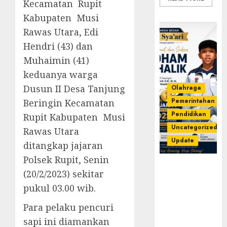
Kecamatan Rupit
Kabupaten Musi
Rawas Utara, Edi
Hendri (43) dan
Muhaimin (41)
keduanya warga
Dusun II Desa Tanjung
Olahraga
Pemerintahan
Beringin Kecamatan
Pendidikan
Rupit Kabupaten Musi
Uncategorized
Rawas Utara
Update
ditangkap jajaran
Polsek Rupit, Senin
Prestasi
(20/2/2023) sekitar
Gemilang
pukul 03.00 wib.
Idham
Khalik,
Para pelaku pencuri
Wakili
sapi ini diamankan
Sumsel di