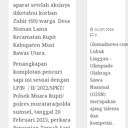
O2SN
aparat setelah aksinya
Nasional
diketahui korban
Cabor
Zubir (60) warga Desa
Bulutangkis
Noman Lama
03/07/2026
0
Kecamatan Rupit
Glomadnews.com
Kabupaten Musi
Lubuk
Rawas Utara.
Linggau –
Penangkapan
Olimpiade
komplotan pencuri
Olahraga
sapi ini sesuai dengan
Siswa
Nasional
LP/B/ / II/ 2022/SPKT/
(O2SN)
Polsek Muara Rupit/
merupakan
polres muratara/polda
ajang talenta
sumsel, tanggal 20
dan
Februari 2023, perkara
kompetisi...
Pencurian Ternak Sapi