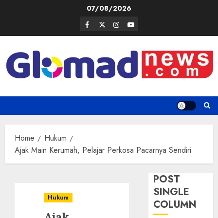
Skip
07/08/2026
to
Facebook
Twitter
Instagram
Youtube
content
Home
Hukum
Ajak Main Kerumah, Pelajar Perkosa Pacarnya Sendiri
POST
SINGLE
Hukum
COLUMN
Ajak