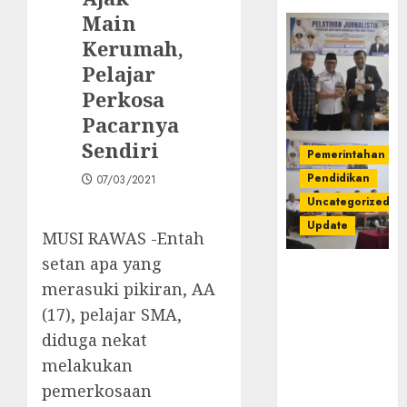
Main
Kerumah,
Pelajar
Perkosa
Pacarnya
Sendiri
Pemerintahan
Pendidikan
07/03/2021
Uncategorized
Update
MUSI RAWAS -Entah
setan apa yang
Pemkab
merasuki pikiran, AA
Mura
Apresiasi
(17), pelajar SMA,
Kegiatan
diduga nekat
Pelatihan
melakukan
Jurnalistik
pemerkosaan
untuk