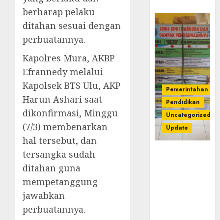
berharap pelaku
ditahan sesuai dengan
perbuatannya.
Kapolres Mura, AKBP
Efrannedy melalui
Kapolsek BTS Ulu, AKP
Pemerintahan
Harun Ashari saat
Pendidikan
dikonfirmasi, Minggu
Uncategorized
(7/3) membenarkan
Update
hal tersebut, dan
Dugaan
tersangka sudah
Korupsi
ditahan guna
Belanja
mempetanggung
Baleho P4GN
jawabkan
Disdik Musi
Rawas Naik
perbuatannya.
Ke Tahap