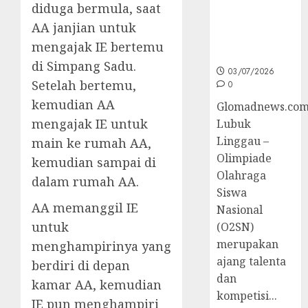
diduga bermula, saat
O2SN
Nasional
AA janjian untuk
Cabor
mengajak IE bertemu
Bulutangkis
di Simpang Sadu.
03/07/2026
Setelah bertemu,
0
kemudian AA
Glomadnews.com
mengajak IE untuk
Lubuk
Linggau –
main ke rumah AA,
Olimpiade
kemudian sampai di
Olahraga
dalam rumah AA.
Siswa
AA memanggil IE
Nasional
untuk
(O2SN)
merupakan
menghampirinya yang
ajang talenta
berdiri di depan
dan
kamar AA, kemudian
kompetisi...
IE pun menghampiri