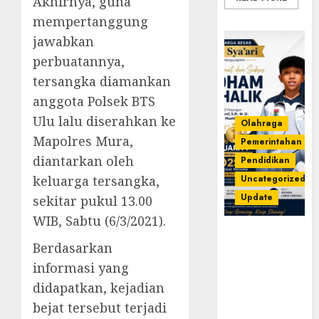
Akhirnya, guna
mempertanggung
jawabkan
perbuatannya,
tersangka diamankan
anggota Polsek BTS
Ulu lalu diserahkan ke
Olahraga
Mapolres Mura,
Pemerintahan
diantarkan oleh
Pendidikan
keluarga tersangka,
Uncategorized
Update
sekitar pukul 13.00
WIB, Sabtu (6/3/2021).
Prestasi
Berdasarkan
Gemilang
Idham
informasi yang
Khalik,
didapatkan, kejadian
Wakili
bejat tersebut terjadi
Sumsel di