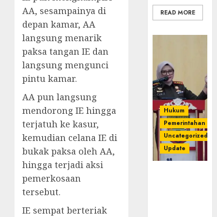
AA, sesampainya di
READ MORE
depan kamar, AA
langsung menarik
paksa tangan IE dan
langsung mengunci
pintu kamar.
AA pun langsung
mendorong IE hingga
Hukum
terjatuh ke kasur,
Pemerintahan
Uncategorized
kemudian celana IE di
Update
bukak paksa oleh AA,
hingga terjadi aksi
Kejari
pemerkosaan
Luncurkan 5
tersebut.
Inovasi
Unggulan
IE sempat berteriak
untuk Cegah