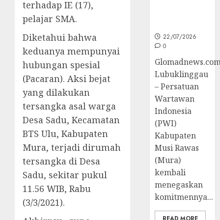
Peningkatan
terhadap IE (17),
Kompetensi
pelajar SMA.
Wartawan
Diketahui bahwa
22/07/2026
0
keduanya mempunyai
Glomadnews.com
hubungan spesial
Lubuklinggau
(Pacaran). Aksi bejat
– Persatuan
yang dilakukan
Wartawan
tersangka asal warga
Indonesia
Desa Sadu, Kecamatan
(PWI)
BTS Ulu, Kabupaten
Kabupaten
Mura, terjadi dirumah
Musi Rawas
(Mura)
tersangka di Desa
kembali
Sadu, sekitar pukul
menegaskan
11.56 WIB, Rabu
komitmennya...
(3/3/2021).
READ MORE