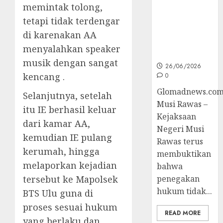
memintak tolong,
Korupsi dan
tetapi tidak terdengar
Layani
Masyarakat
di karenakan AA
Melalui
menyalahkan speaker
JAKUMDU
musik dengan sangat
26/06/2026
kencang .
0
Glomadnews.com
Selanjutnya, setelah
Musi Rawas –
itu IE berhasil keluar
Kejaksaan
dari kamar AA,
Negeri Musi
kemudian IE pulang
Rawas terus
kerumah, hingga
membuktikan
melaporkan kejadian
bahwa
tersebut ke Mapolsek
penegakan
hukum tidak...
BTS Ulu guna di
proses sesuai hukum
READ MORE
yang berlaku dan