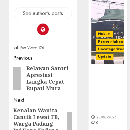
See author's posts
Hukum
Pemerintahan
Post Views:
176
Uncategorized
Post
Update
Previous
navigation
Relawan Santri
Previous
Kejati Sultra
Apresiasi
post:
Geledah
Langka Cepat
Rumah Dirut
Bupati Mura
PT Babarina
dan PT
Next
Wijaya Nikel
Nusantara
Kenalan Wanita
Next
Cantik Lewat FB,
25/06/2026
post:
0
Warga Padang