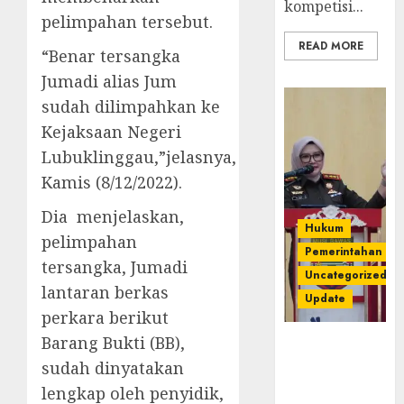
kompetisi...
pelimpahan tersebut.
READ MORE
“Benar tersangka
Jumadi alias Jum
sudah dilimpahkan ke
Kejaksaan Negeri
Lubuklinggau,”jelasnya,
Kamis (8/12/2022).
Dia menjelaskan,
Hukum
pelimpahan
Pemerintahan
tersangka, Jumadi
Uncategorized
lantaran berkas
Update
perkara berikut
Barang Bukti (BB),
Kejari
Luncurkan 5
sudah dinyatakan
Inovasi
lengkap oleh penyidik,