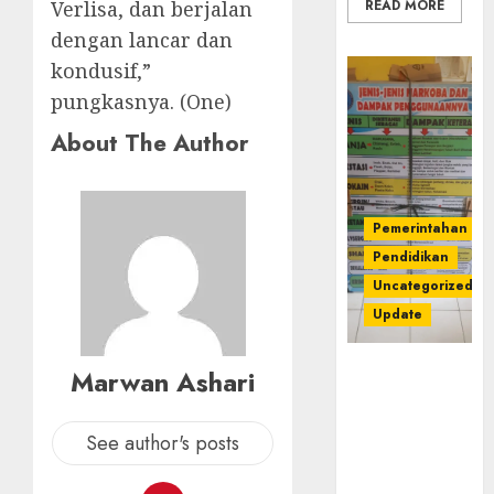
READ MORE
Verlisa, dan berjalan
dengan lancar dan
kondusif,”
pungkasnya. (One)
About The Author
Pemerintahan
Pendidikan
Uncategorized
Update
Dugaan
Marwan Ashari
Korupsi
Belanja
See author's posts
Baleho P4GN
Disdik Musi
Rawas Naik