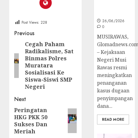
Ke Tahap
Penyidikan
26/06/2026
Post Views:
228
0
Post
Previous
MUSIRAWAS,
navigation
Cegah Paham
Previous
Glomadnews.co
Radikalisme, Sat
– Kejaksaan
post:
Binmas Polres
Negeri Musi
Muratara
Rawas resmi
Sosialisasi Ke
meningkatkan
Siswa-Siswi SMP
penanganan
Negeri
kasus dugaan
penyimpangan
Next
dana...
Peringatan
Next
HKG PKK 50
post:
READ MORE
Sukses Dan
Meriah