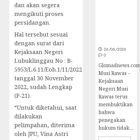
Unggulan
dan akan segera
untuk Cegah
mengikuti proses
Korupsi dan
Layani
persidangan.
Masyarakat
Hal tersebut sesuai
Melalui
JAKUMDU
dengan surat dari
26/06/2026
Kejaksaan Negeri
0
Lubuklinggau No : B-
Glomadnews.com
5953/L.6.11/Eoh.1/11/2022
Musi Rawas –
tanggal 30 November
Kejaksaan
2022, sudah Lengkap
Negeri Musi
(P-21).
Rawas terus
membuktikan
“Untuk diketahui, saat
bahwa
dilakukan
penegakan
pelimpahan, diterima
hukum tidak...
oleh JPU, Vina Astri