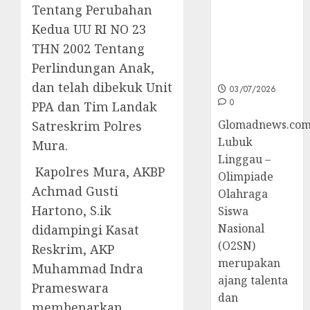
Tentang Perubahan
Sumsel di
O2SN
Kedua UU RI NO 23
Nasional
THN 2002 Tentang
Cabor
Perlindungan Anak,
Bulutangkis
dan telah dibekuk Unit
03/07/2026
0
PPA dan Tim Landak
Glomadnews.com
Satreskrim Polres
Lubuk
Mura.
Linggau –
Kapolres Mura, AKBP
Olimpiade
Achmad Gusti
Olahraga
Hartono, S.ik
Siswa
Nasional
didampingi Kasat
(O2SN)
Reskrim, AKP
merupakan
Muhammad Indra
ajang talenta
Prameswara
dan
membenarkan