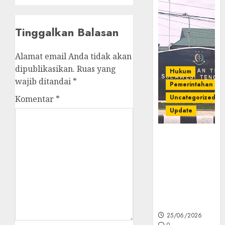
Tinggalkan Balasan
Alamat email Anda tidak akan
dipublikasikan.
Ruas yang
Hukum
wajib ditandai
*
Pemerintahan
Uncategorized
Komentar
*
Update
Kejati Sultra
Geledah
Rumah Dirut
PT Babarina
dan PT
Wijaya Nikel
Nusantara
25/06/2026
0