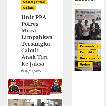
Uncategorized
Update
Unit PPA
Polres
Mura
Limpahkan
Tersangka
Pemerintahan
Cabuli
Pendidikan
Anak Tiri
Uncategorized
Ke Jaksa
Update
09/12/2022
Pemkab
Mura
Apresiasi
Kegiatan
Pelatihan
Jurnalistik