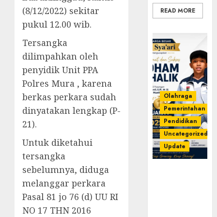
(8/12/2022) sekitar
READ MORE
pukul 12.00 wib.
Tersangka
dilimpahkan oleh
penyidik Unit PPA
Polres Mura , karena
berkas perkara sudah
Olahraga
Pemerintahan
dinyatakan lengkap (P-
Pendidikan
21).
Uncategorized
Untuk diketahui
Update
tersangka
sebelumnya, diduga
Prestasi
Gemilang
melanggar perkara
Idham
Pasal 81 jo 76 (d) UU RI
Khalik,
NO 17 THN 2016
Wakili