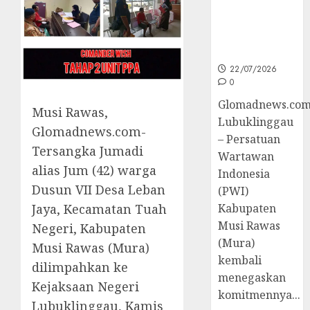
untuk
Peningkatan
Kompetensi
Wartawan
22/07/2026
0
Glomadnews.com
Musi Rawas,
Lubuklinggau
Glomadnews.com-
– Persatuan
Tersangka Jumadi
Wartawan
alias Jum (42) warga
Indonesia
Dusun VII Desa Leban
(PWI)
Kabupaten
Jaya, Kecamatan Tuah
Musi Rawas
Negeri, Kabupaten
(Mura)
Musi Rawas (Mura)
kembali
dilimpahkan ke
menegaskan
Kejaksaan Negeri
komitmennya...
Lubuklinggau, Kamis