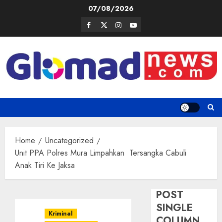
Skip
07/08/2026
to
Facebook
Twitter
Instagram
Youtube
content
Home
Uncategorized
Unit PPA Polres Mura Limpahkan Tersangka Cabuli
Anak Tiri Ke Jaksa
POST
SINGLE
Kriminal
COLUMN