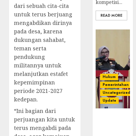
kompetisi...
dari sebuah cita-cita
untuk terus berjuang
READ MORE
mengabdikan dirinya
pada desa, karena
dukungan sahabat,
teman serta
pendukung
militannya untuk
melanjutkan estafet
Hukum
kepemimpinan
Pemerintahan
periode 2021-2027
Uncategorized
kedepan.
Update
“Ini bagian dari
Kejari
perjuangan kita untuk
Luncurkan 5
terus mengabdi pada
Inovasi