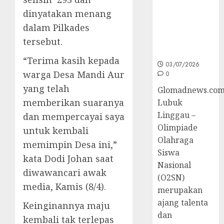
Sumsel di
dinyatakan menang
O2SN
dalam Pilkades
Nasional
tersebut.
Cabor
Bulutangkis
“Terima kasih kepada
03/07/2026
warga Desa Mandi Aur
0
yang telah
Glomadnews.com
memberikan suaranya
Lubuk
Linggau –
dan mempercayai saya
Olimpiade
untuk kembali
Olahraga
memimpin Desa ini,”
Siswa
kata Dodi Johan saat
Nasional
diwawancari awak
(O2SN)
media, Kamis (8/4).
merupakan
ajang talenta
Keinginannya maju
dan
kembali tak terlepas