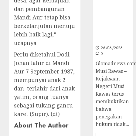
desa, agar kemajuan
Unggulan
untuk Cegah
dan pembangunan
Korupsi dan
Mandi Aur tetap bisa
Layani
berkelanjutan menuju
Masyarakat
Melalui
lebih baik lagi,”
JAKUMDU
ucapnya.
26/06/2026
Perlu diketahui Dodi
0
Johan lahir di Mandi
Glomadnews.com
Aur 7 September 1987,
Musi Rawas –
Kejaksaan
mempunyai anak 2
Negeri Musi
dan terlahir dari anak
Rawas terus
yatim, orang tuanya
membuktikan
sebagai tukang gancu
bahwa
karet (Supir). (dt)
penegakan
About The Author
hukum tidak...