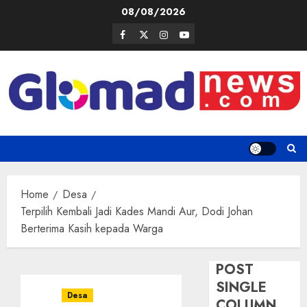
Skip
08/08/2026
to
Facebook
Twitter
Instagram
Youtube
content
Home
Desa
Terpilih Kembali Jadi Kades Mandi Aur, Dodi Johan
Berterima Kasih kepada Warga
POST
SINGLE
Desa
COLUMN