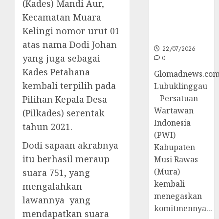
(Kades) Mandi Aur,
untuk
Peningkatan
Kecamatan Muara
Kompetensi
Kelingi nomor urut 01
Wartawan
atas nama Dodi Johan
22/07/2026
yang juga sebagai
0
Kades Petahana
Glomadnews.com
kembali terpilih pada
Lubuklinggau
– Persatuan
Pilihan Kepala Desa
Wartawan
(Pilkades) serentak
Indonesia
tahun 2021.
(PWI)
Dodi sapaan akrabnya
Kabupaten
itu berhasil meraup
Musi Rawas
(Mura)
suara 751, yang
kembali
mengalahkan
menegaskan
lawannya yang
komitmennya...
mendapatkan suara