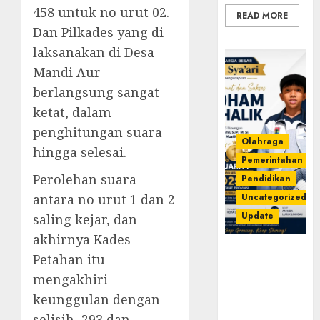
458 untuk no urut 02.
READ MORE
Dan Pilkades yang di
laksanakan di Desa
Mandi Aur
berlangsung sangat
ketat, dalam
penghitungan suara
Olahraga
hingga selesai.
Pemerintahan
Perolehan suara
Pendidikan
antara no urut 1 dan 2
Uncategorized
Update
saling kejar, dan
akhirnya Kades
Prestasi
Petahan itu
Gemilang
mengakhiri
Idham
keunggulan dengan
Khalik,
Wakili
selisih 293 dan