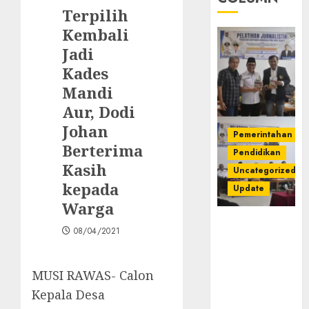
Terpilih
Kembali
Jadi
Kades
Mandi
Aur, Dodi
Johan
Pemerintahan
Berterima
Pendidikan
Kasih
Uncategorized
kepada
Update
Warga
Pemkab
08/04/2021
Mura
Apresiasi
Kegiatan
MUSI RAWAS- Calon
Pelatihan
Kepala Desa
Jurnalistik