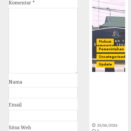
Komentar
*
Hukum
Pemerintahan
Uncategorized
Update
Kejati Sultra
Nama
Geledah
Rumah Dirut
PT Babarina
Email
dan PT
Wijaya Nikel
Nusantara
25/06/2026
Situs Web
0