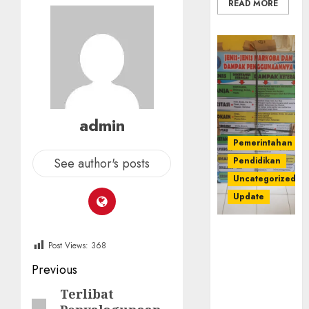
READ MORE
admin
Pemerintahan
See author's posts
Pendidikan
Uncategorized
Update
Dugaan
Post Views:
368
Korupsi
Belanja
Post
Previous
Baleho P4GN
navigation
Disdik Musi
Terlibat
Previous
Rawas Naik