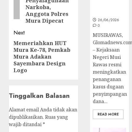
Penyalagunaan
post:
Ke Tahap
Narkoba,
Penyidikan
Anggota Polres
Mura Dipecat
26/06/2026
0
Next
MUSIRAWAS,
Glomadnews.co
Memeriahkan HUT
Next
Mura Ke-78, Pemkab
– Kejaksaan
post:
Mura Adakan
Negeri Musi
Sayembara Design
Rawas resmi
Logo
meningkatkan
penanganan
kasus dugaan
penyimpangan
Tinggalkan Balasan
dana...
Alamat email Anda tidak akan
READ MORE
dipublikasikan.
Ruas yang
wajib ditandai
*