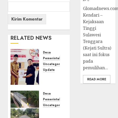
Glomadnews.com
Kendari –
Kejaksaan
Tinggi
Sulawesi
RELATED NEWS
Tenggara
(Kejati Sultra)
Desa
saat ini fokus
Pemerintahan
pada
Uncategorized
pemulihan...
Update
Pemkab
READ MORE
Muratara
Gelar
Musrenbang
Desa
RKPD
Pemerintahan
2027,
Uncategorized
Fokus
Komitmen
Percepatan
Pemkab