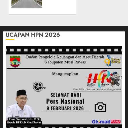
Pembangunan
Musi
Daerah
Rawas
Melalui
07/04/2026
Dinas
0
PUBM
UCAPAN HPN 2026
Tuntaskan
15
Pembangunan
Jalan
dan
Jembatan
20/02/2026
0