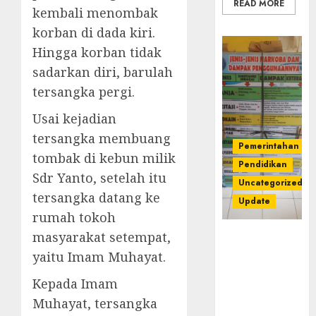
READ MORE
kembali menombak
korban di dada kiri.
Hingga korban tidak
sadarkan diri, barulah
tersangka pergi.
Usai kejadian
tersangka membuang
Pemerintahan
tombak di kebun milik
Pendidikan
Sdr Yanto, setelah itu
Uncategorized
tersangka datang ke
Update
rumah tokoh
masyarakat setempat,
Dugaan
Korupsi
yaitu Imam Muhayat.
Belanja
Kepada Imam
Baleho P4GN
Disdik Musi
Muhayat, tersangka
Rawas Naik