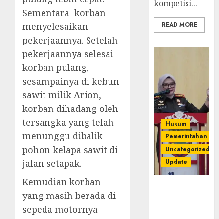
kompetisi...
Sementara korban
menyelesaikan
READ MORE
pekerjaannya. Setelah
pekerjaannya selesai
korban pulang,
sesampainya di kebun
sawit milik Arion,
korban dihadang oleh
tersangka yang telah
Hukum
menunggu dibalik
Pemerintahan
pohon kelapa sawit di
Uncategorized
jalan setapak.
Update
Kemudian korban
Kejari
yang masih berada di
Luncurkan 5
sepeda motornya
Inovasi