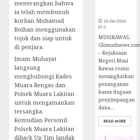
menerangkan bahwa
Ke Tahap
ia telah membunuh
Penyidikan
korban Muhamad
26/06/2026
0
Boihan menggunakan
MUSIRAWAS,
tojok dan siap untuk
Glomadnews.co
di penjara.
– Kejaksaan
Imam Muhayat
Negeri Musi
langsung
Rawas resmi
menghubungi Kades
meningkatkan
penanganan
Muara Rengas dan
kasus dugaan
Polsek Muara Lakitan
penyimpangan
untuk mengamankan
dana...
tersangka.
Kemudian Personil
READ MORE
Polsek Muara Lakitan
diback Up Tim landak