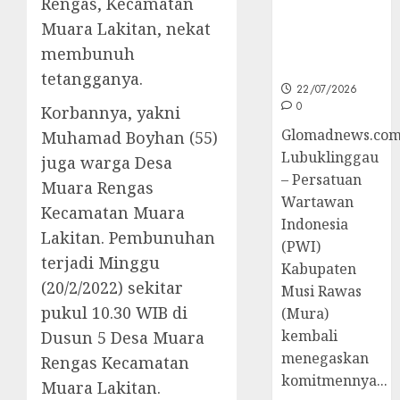
Rengas, Kecamatan
untuk
Muara Lakitan, nekat
Peningkatan
Kompetensi
membunuh
Wartawan
tetangganya.
22/07/2026
0
Korbannya, yakni
Glomadnews.com
Muhamad Boyhan (55)
Lubuklinggau
juga warga Desa
– Persatuan
Muara Rengas
Wartawan
Kecamatan Muara
Indonesia
Lakitan. Pembunuhan
(PWI)
terjadi Minggu
Kabupaten
(20/2/2022) sekitar
Musi Rawas
pukul 10.30 WIB di
(Mura)
kembali
Dusun 5 Desa Muara
menegaskan
Rengas Kecamatan
komitmennya...
Muara Lakitan.