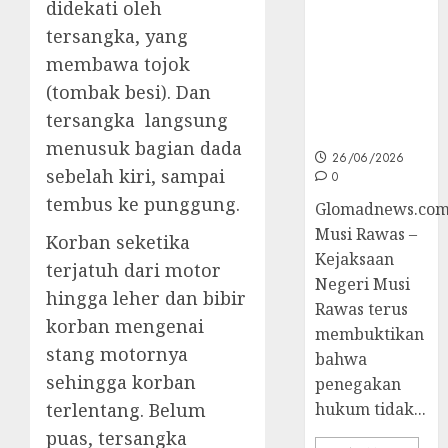
Unggulan
didekati oleh
untuk Cegah
tersangka, yang
Korupsi dan
membawa tojok
Layani
Masyarakat
(tombak besi). Dan
Melalui
tersangka langsung
JAKUMDU
menusuk bagian dada
26/06/2026
sebelah kiri, sampai
0
tembus ke punggung.
Glomadnews.com
Musi Rawas –
Korban seketika
Kejaksaan
terjatuh dari motor
Negeri Musi
hingga leher dan bibir
Rawas terus
korban mengenai
membuktikan
stang motornya
bahwa
sehingga korban
penegakan
terlentang. Belum
hukum tidak...
puas, tersangka