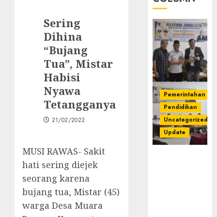
Sering
Dihina
“Bujang
Tua”, Mistar
Habisi
Nyawa
Pemerintahan
Tetangganya
Pendidikan
Uncategorized
21/02/2022
Update
MUSI RAWAS- Sakit
Pemkab
hati sering diejek
Mura
seorang karena
Apresiasi
Kegiatan
bujang tua, Mistar (45)
Pelatihan
warga Desa Muara
Jurnalistik