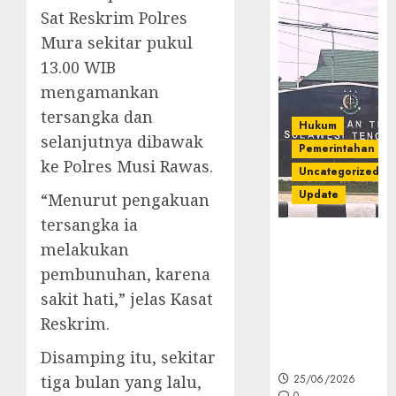
Sat Reskrim Polres
Mura sekitar pukul
13.00 WIB
mengamankan
tersangka dan
Hukum
selanjutnya dibawak
Pemerintahan
ke Polres Musi Rawas.
Uncategorized
Update
“Menurut pengakuan
tersangka ia
Kejati Sultra
melakukan
Geledah
pembunuhan, karena
Rumah Dirut
sakit hati,” jelas Kasat
PT Babarina
dan PT
Reskrim.
Wijaya Nikel
Disamping itu, sekitar
Nusantara
tiga bulan yang lalu,
25/06/2026
0