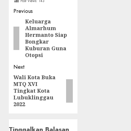
Post Views:
143
Post
Previous
navigation
Keluarga
Previous
Almarhum
post:
Hermanto Siap
Bongkar
Kuburan Guna
Otopsi
Next
Wali Kota Buka
Next
MTQ XVI
post:
Tingkat Kota
Lubuklinggau
2022
Tinggalkan Balasan