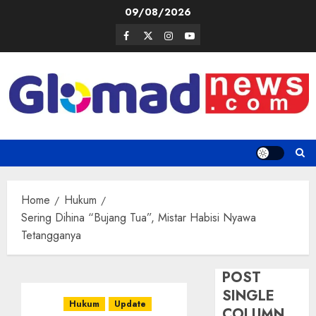
Skip
09/08/2026
to
Facebook
Twitter
Instagram
Youtube
content
Home
Hukum
Sering Dihina “Bujang Tua”, Mistar Habisi Nyawa
Tetangganya
POST
SINGLE
Hukum
Update
COLUMN