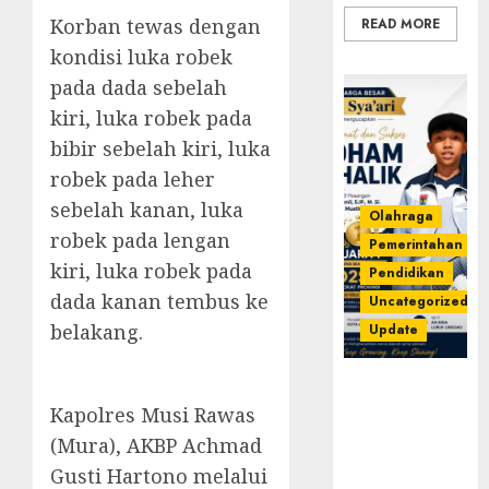
Korban tewas dengan
READ MORE
kondisi luka robek
pada dada sebelah
kiri, luka robek pada
bibir sebelah kiri, luka
robek pada leher
sebelah kanan, luka
Olahraga
robek pada lengan
Pemerintahan
kiri, luka robek pada
Pendidikan
dada kanan tembus ke
Uncategorized
belakang.
Update
Prestasi
Gemilang
Kapolres Musi Rawas
Idham
(Mura), AKBP Achmad
Khalik,
Gusti Hartono melalui
Wakili