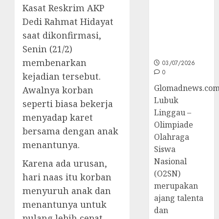
Kasat Reskrim AKP
Sumsel di
O2SN
Dedi Rahmat Hidayat
Nasional
saat dikonfirmasi,
Cabor
Senin (21/2)
Bulutangkis
membenarkan
03/07/2026
0
kejadian tersebut.
Glomadnews.com
Awalnya korban
Lubuk
seperti biasa bekerja
Linggau –
menyadap karet
Olimpiade
bersama dengan anak
Olahraga
menantunya.
Siswa
Nasional
Karena ada urusan,
(O2SN)
hari naas itu korban
merupakan
menyuruh anak dan
ajang talenta
menantunya untuk
dan
pulang lebih cepat.