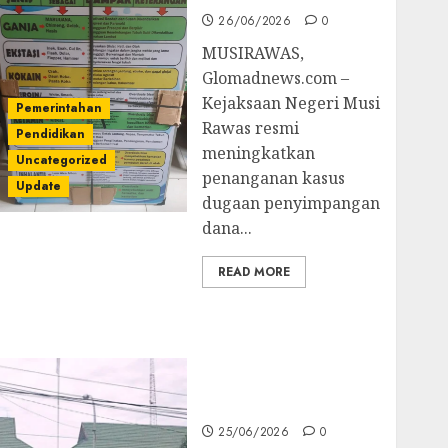
26/06/2026
0
MUSIRAWAS,
Glomadnews.com –
Kejaksaan Negeri Musi
Pemerintahan
Rawas resmi
Pendidikan
meningkatkan
Uncategorized
penanganan kasus
Update
dugaan penyimpangan
dana...
READ MORE
Kejati Sultra Geledah
Rumah Dirut PT
Babarina dan PT
Wijaya Nikel
Nusantara
25/06/2026
0