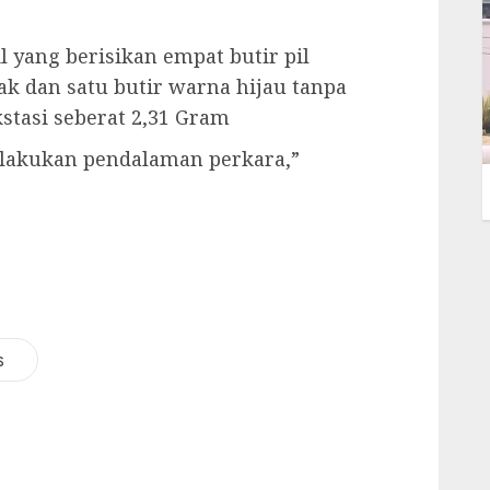
il yang berisikan empat butir pil
ak dan satu butir warna hijau tanpa
kstasi seberat 2,31 Gram
dilakukan pendalaman perkara,”
i
s