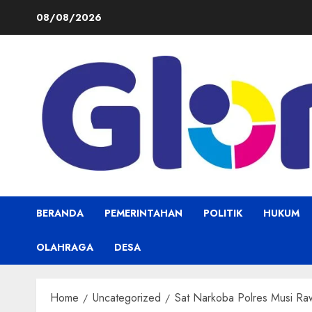
Skip
08/08/2026
to
content
BERANDA
PEMERINTAHAN
POLITIK
HUKUM
OLAHRAGA
DESA
Home
Uncategorized
Sat Narkoba Polres Musi Raw