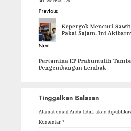
Post Views:
198
Post
Previous
navigation
Previous
Kepergok Mencuri Sawit
post:
Pakai Sajam. Ini Akibatn
Next
Next
Pertamina EP Prabumulih Tamba
post:
Pengembangan Lembak
Tinggalkan Balasan
Alamat email Anda tidak akan dipublikas
Komentar
*