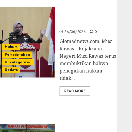
untuk Cegah Korupsi
dan Layani
Masyarakat Melalui
JAKUMDU
26/06/2026
0
Glomadnews.com, Musi
Hukum
Rawas – Kejaksaan
Pemerintahan
Negeri Musi Rawas terus
Uncategorized
membuktikan bahwa
Update
penegakan hukum
tidak...
READ MORE
Dugaan Korupsi
Belanja Baleho P4GN
Disdik Musi Rawas
Naik Ke Tahap
Penyidikan