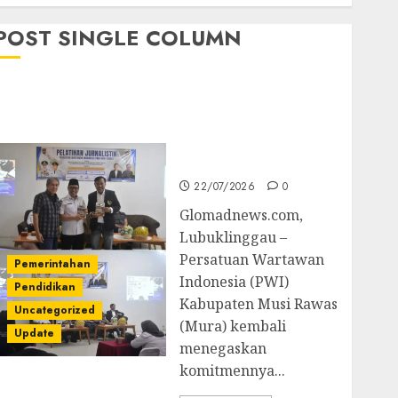
POST SINGLE COLUMN
Pemkab Mura
Apresiasi Kegiatan
Pelatihan Jurnalistik
untuk Peningkatan
Kompetensi Wartawan
22/07/2026
0
Glomadnews.com,
Lubuklinggau –
Persatuan Wartawan
Pemerintahan
Indonesia (PWI)
Pendidikan
Kabupaten Musi Rawas
Uncategorized
(Mura) kembali
Update
menegaskan
komitmennya...