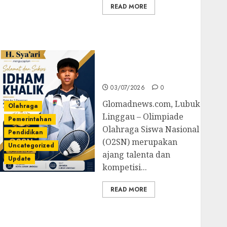
READ MORE
Prestasi Gemilang
Idham Khalik, Wakili
Sumsel di O2SN
Nasional Cabor
Bulutangkis
03/07/2026
0
Glomadnews.com, Lubuk
Olahraga
Linggau – Olimpiade
Pemerintahan
Olahraga Siswa Nasional
Pendidikan
(O2SN) merupakan
Uncategorized
ajang talenta dan
Update
kompetisi...
READ MORE
Kejari Luncurkan 5
Inovasi Unggulan