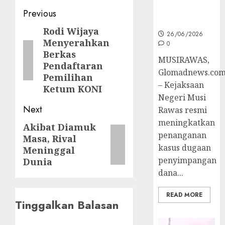
Ke Tahap
Post
Previous
Penyidikan
navigation
Rodi Wijaya
Previous
26/06/2026
Menyerahkan
0
post:
Berkas
MUSIRAWAS,
Pendaftaran
Glomadnews.co
Pemilihan
– Kejaksaan
Ketum KONI
Negeri Musi
Next
Rawas resmi
meningkatkan
Akibat Diamuk
Next
penanganan
Masa, Rival
post:
kasus dugaan
Meninggal
penyimpangan
Dunia
dana...
READ MORE
Tinggalkan Balasan