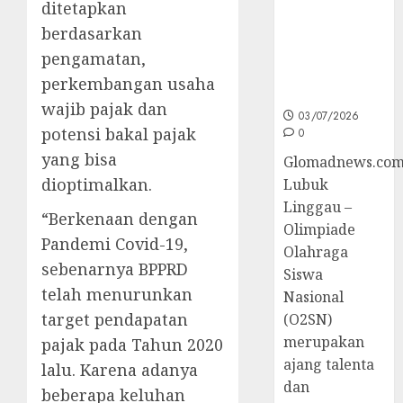
ditetapkan
Sumsel di
berdasarkan
O2SN
Nasional
pengamatan,
Cabor
perkembangan usaha
Bulutangkis
wajib pajak dan
03/07/2026
potensi bakal pajak
0
yang bisa
Glomadnews.com
dioptimalkan.
Lubuk
Linggau –
“Berkenaan dengan
Olimpiade
Pandemi Covid-19,
Olahraga
sebenarnya BPPRD
Siswa
telah menurunkan
Nasional
target pendapatan
(O2SN)
merupakan
pajak pada Tahun 2020
ajang talenta
lalu. Karena adanya
dan
beberapa keluhan