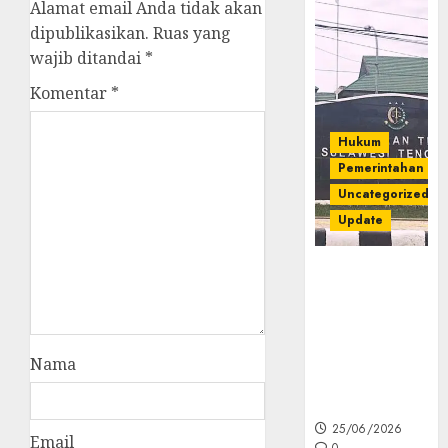
Alamat email Anda tidak akan
dipublikasikan.
Ruas yang
wajib ditandai
*
Komentar
*
Hukum
Pemerintahan
Uncategorized
Update
Kejati Sultra
Geledah
Rumah Dirut
PT Babarina
dan PT
Nama
Wijaya Nikel
Nusantara
25/06/2026
Email
0