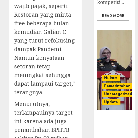
kompetisi...
wajib pajak, seperti
Restoran yang minta
READ MORE
free beberapa bulan
kemudian Galian C
yang turut refokusing
dampak Pandemi.
Namun kenyataan
setoran tetap
meningkat sehingga
Hukum
dapat lampaui target,”
Pemerintahan
terangnya.
Uncategorized
Update
Menurutnya,
terlampauinya target
Kejari
ini karena ada juga
Luncurkan 5
penambahan BPHTB
Inovasi