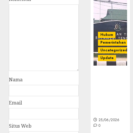
Hukum
Pemerintahan
Uncategorized
Update
Kejati Sultra
Nama
Geledah
Rumah Dirut
PT Babarina
dan PT
Email
Wijaya Nikel
Nusantara
25/06/2026
Situs Web
0