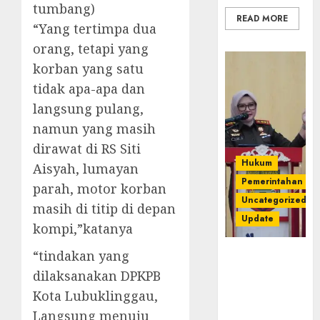
tumbang)
READ MORE
“Yang tertimpa dua
orang, tetapi yang
korban yang satu
tidak apa-apa dan
langsung pulang,
namun yang masih
dirawat di RS Siti
Hukum
Aisyah, lumayan
Pemerintahan
parah, motor korban
Uncategorized
masih di titip di depan
Update
kompi,”katanya
“tindakan yang
Kejari
Luncurkan 5
dilaksanakan DPKPB
Inovasi
Kota Lubuklinggau,
Unggulan
Langsung menuju
untuk Cegah