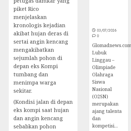
petugas damkar yang
O2SN
piket Rico
Nasional
menjelaskan
Cabor
Bulutangkis
kronologis kejadian
03/07/2026
akibat hujan deras di
0
sertai angin kencang
Glomadnews.com
mengakibatkan
Lubuk
sejumlah pohon di
Linggau –
depan eks Kompi
Olimpiade
tumbang dan
Olahraga
Siswa
menimpa warga
Nasional
sekitar.
(O2SN)
(Kondisi jalan di depan
merupakan
eks kompi saat hujan
ajang talenta
dan angin kencang
dan
kompetisi...
sebabkan pohon