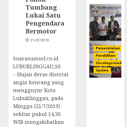
Tumbang
Lukai Satu
Pengendara
Bermotor
21/07/2019
Pemerintahan
Pendidikan
Suarasumsel.co.id
Uncategorized
LUBUKLINGGAU,SS
Update
– Hujan deras disertai
angin kencang yang
Pemkab
mengguyur Kota
Mura
Apresiasi
Lubuklinggau, pada
Kegiatan
Minggu (21/7/2019)
Pelatihan
sekitar pukul 14.30
Jurnalistik
WIB mengakibatkan
untuk