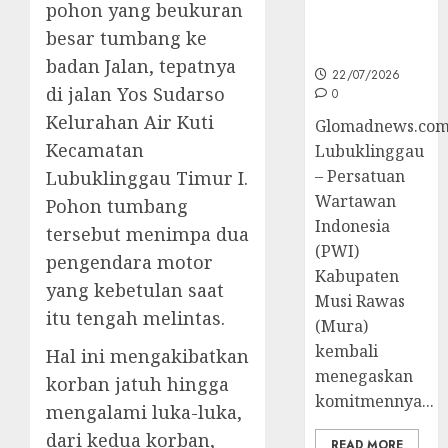
Peningkatan
pohon yang beukuran
Kompetensi
besar tumbang ke
Wartawan
badan Jalan, tepatnya
22/07/2026
di jalan Yos Sudarso
0
Kelurahan Air Kuti
Glomadnews.com
Kecamatan
Lubuklinggau
– Persatuan
Lubuklinggau Timur I.
Wartawan
Pohon tumbang
Indonesia
tersebut menimpa dua
(PWI)
pengendara motor
Kabupaten
yang kebetulan saat
Musi Rawas
itu tengah melintas.
(Mura)
kembali
Hal ini mengakibatkan
menegaskan
korban jatuh hingga
komitmennya...
mengalami luka-luka,
dari kedua korban,
READ MORE