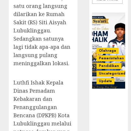
satu orang langsung
dilarikan ke Rumah
Sakit (RS) Siti Aisyah
Lubuklinggau.
Sedangkan satunya
lagi tidak apa-apa dan
Olahraga
langsung pulang
Pemerintahan
meninggalkan lokasi.
Pendidikan
Uncategorized
Update
Luthfi Ishak Kepala
Dinas Pemadam
Prestasi
Kebakaran dan
Gemilang
Penanggulangan
Idham
Bencana (DPKPB) Kota
Khalik,
Wakili
Lubuklinggau melalui
Sumsel di