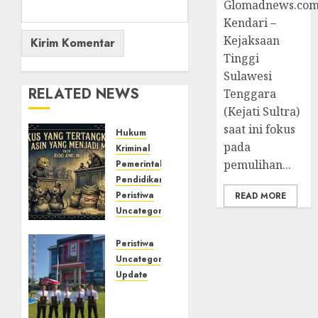
Glomadnews.com
Kendari –
Kejaksaan
Tinggi
Sulawesi
RELATED NEWS
Tenggara
(Kejati Sultra)
saat ini fokus
Hukum
pada
Kriminal
pemulihan...
Pemerintahan
Pendidikan
Peristiwa
READ MORE
Uncategorized
Update
TIKUS
Peristiwa
YANG
Uncategorized
TERTANGKAP,
Update
IKAN
Sat Res
ASIN
Narkoba