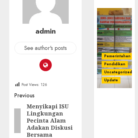
admin
See author's posts
Pemerintahan
Pendidikan
Uncategorized
Update
Post Views:
126
Post
Previous
Dugaan
Korupsi
navigation
Menyikapi ISU
Previous
Belanja
Lingkungan
post:
Baleho P4GN
Pecinta Alam
Disdik Musi
Adakan Diskusi
Rawas Naik
Bersama
Ke Tahap