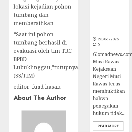
Korupsi dan
lokasi kejadian pohon
Layani
tumbang dan
Masyarakat
membersihkan
Melalui
JAKUMDU
“Saat ini pohon
26/06/2026
tumbang berhasil di
0
evakuasi oleh tim TRC
Glomadnews.com
BPBD
Musi Rawas –
Lubuklinggau,”tutupnya.
Kejaksaan
(SS/TIM)
Negeri Musi
Rawas terus
editor: fuad hasan
membuktikan
About The Author
bahwa
penegakan
hukum tidak...
READ MORE