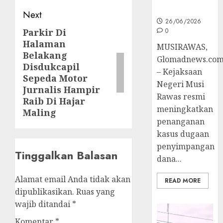
Penyidikan
Next
26/06/2026
0
Parkir Di
Next
Halaman
post:
MUSIRAWAS,
Belakang
Glomadnews.co
Disdukcapil
– Kejaksaan
Sepeda Motor
Negeri Musi
Jurnalis Hampir
Rawas resmi
Raib Di Hajar
meningkatkan
Maling
penanganan
kasus dugaan
penyimpangan
Tinggalkan Balasan
dana...
Alamat email Anda tidak akan
READ MORE
dipublikasikan.
Ruas yang
wajib ditandai
*
Komentar
*