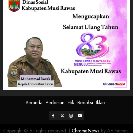
Beranda
Pedoman
Etik
Redaksi
Iklan
Facebook
Twitter
Instagram
Youtube
Copyright © All rights reserved.
|
ChromeNews
by AF themes.