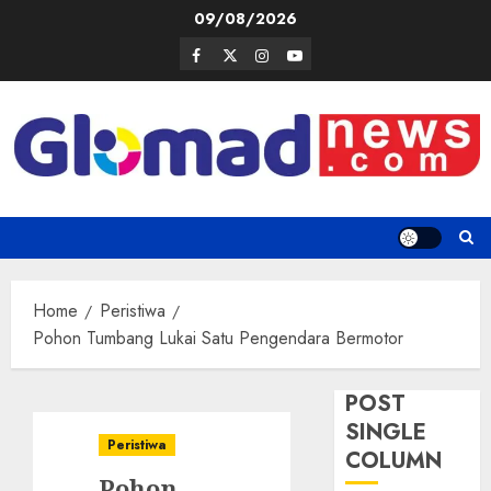
Skip
09/08/2026
to
Facebook
Twitter
Instagram
Youtube
content
Home
Peristiwa
Pohon Tumbang Lukai Satu Pengendara Bermotor
POST
SINGLE
Peristiwa
COLUMN
Pohon