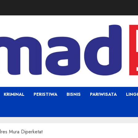
KRIMINAL
PERISTIWA
BISNIS
PARIWISATA
LIN
res Mura Diperketat