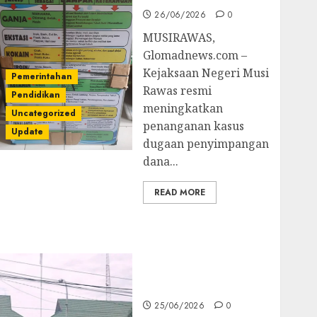
26/06/2026
0
MUSIRAWAS,
Glomadnews.com –
Kejaksaan Negeri Musi
Pemerintahan
Rawas resmi
Pendidikan
meningkatkan
Uncategorized
penanganan kasus
Update
dugaan penyimpangan
dana...
READ MORE
Kejati Sultra Geledah
Rumah Dirut PT
Babarina dan PT
Wijaya Nikel
Nusantara
25/06/2026
0