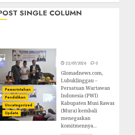
POST SINGLE COLUMN
Pemkab Mura
Apresiasi Kegiatan
Pelatihan Jurnalistik
untuk Peningkatan
Kompetensi Wartawan
22/07/2026
0
Glomadnews.com,
Lubuklinggau –
Persatuan Wartawan
Pemerintahan
Indonesia (PWI)
Pendidikan
Kabupaten Musi Rawas
Uncategorized
(Mura) kembali
Update
menegaskan
komitmennya...