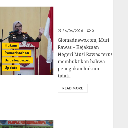
untuk Cegah Korupsi
dan Layani
Masyarakat Melalui
JAKUMDU
26/06/2026
0
Glomadnews.com, Musi
Hukum
Rawas – Kejaksaan
Pemerintahan
Negeri Musi Rawas terus
Uncategorized
membuktikan bahwa
Update
penegakan hukum
tidak...
READ MORE
Dugaan Korupsi
Belanja Baleho P4GN
Disdik Musi Rawas
Naik Ke Tahap
Penyidikan