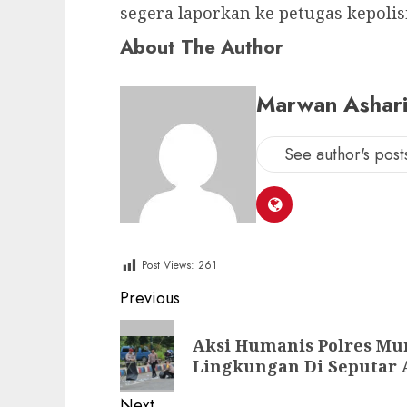
segera laporkan ke petugas kepolis
About The Author
Marwan Ashar
See author's post
Post Views:
261
Post
Previous
navigation
Previous
Aksi Humanis Polres Mu
post:
Lingkungan Di Seputar 
Next