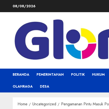
Skip
08/08/2026
to
content
BERANDA
PEMERINTAHAN
POLITIK
HUKUM
OLAHRAGA
DESA
Home
Uncategorized
Pengamanan Pintu Masuk Pol