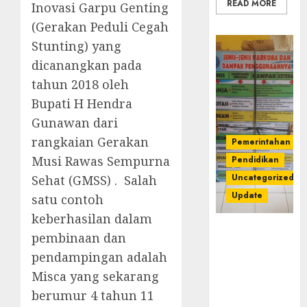
READ MORE
Inovasi Garpu Genting
(Gerakan Peduli Cegah
Stunting) yang
dicanangkan pada
tahun 2018 oleh
Bupati H Hendra
Gunawan dari
rangkaian Gerakan
Pemerintahan
Musi Rawas Sempurna
Pendidikan
Uncategorized
Sehat (GMSS) . Salah
Update
satu contoh
keberhasilan dalam
Dugaan
pembinaan dan
Korupsi
pendampingan adalah
Belanja
Misca yang sekarang
Baleho P4GN
Disdik Musi
berumur 4 tahun 11
Rawas Naik