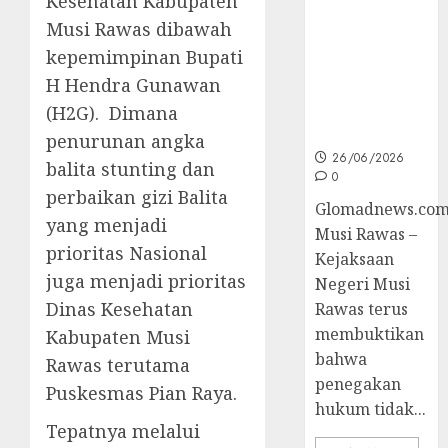
Kesehatan Kabupaten
Unggulan
untuk Cegah
Musi Rawas dibawah
Korupsi dan
kepemimpinan Bupati
Layani
H Hendra Gunawan
Masyarakat
Melalui
(H2G). Dimana
JAKUMDU
penurunan angka
26/06/2026
balita stunting dan
0
perbaikan gizi Balita
Glomadnews.com
yang menjadi
Musi Rawas –
prioritas Nasional
Kejaksaan
juga menjadi prioritas
Negeri Musi
Dinas Kesehatan
Rawas terus
membuktikan
Kabupaten Musi
bahwa
Rawas terutama
penegakan
Puskesmas Pian Raya.
hukum tidak...
Tepatnya melalui