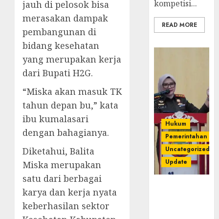
kompetisi...
jauh di pelosok bisa
merasakan dampak
READ MORE
pembangunan di
bidang kesehatan
yang merupakan kerja
dari Bupati H2G.
“Miska akan masuk TK
tahun depan bu,” kata
ibu kumalasari
Hukum
dengan bahagianya.
Pemerintahan
Uncategorized
Diketahui, Balita
Update
Miska merupakan
satu dari berbagai
Kejari
karya dan kerja nyata
Luncurkan 5
keberhasilan sektor
Inovasi