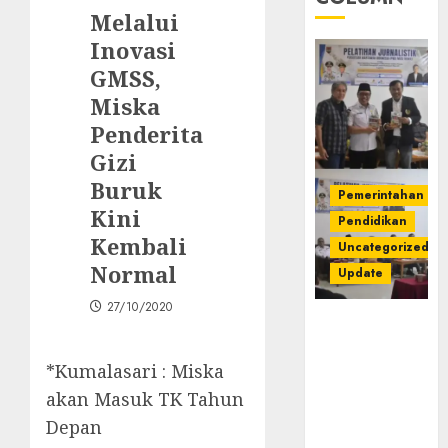
Melalui
Inovasi
GMSS,
Miska
Penderita
Gizi
Buruk
Pemerintahan
Kini
Pendidikan
Kembali
Uncategorized
Normal
Update
27/10/2020
Pemkab
Mura
Apresiasi
*Kumalasari : Miska
Kegiatan
akan Masuk TK Tahun
Pelatihan
Depan
Jurnalistik