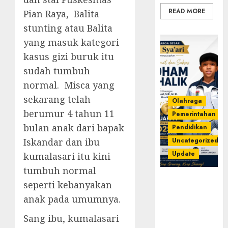
READ MORE
Pian Raya, Balita
stunting atau Balita
yang masuk kategori
kasus gizi buruk itu
sudah tumbuh
normal. Misca yang
sekarang telah
Olahraga
berumur 4 tahun 11
Pemerintahan
bulan anak dari bapak
Pendidikan
Iskandar dan ibu
Uncategorized
Update
kumalasari itu kini
tumbuh normal
Prestasi
seperti kebanyakan
Gemilang
anak pada umumnya.
Idham
Khalik,
Sang ibu, kumalasari
Wakili