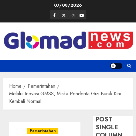
Skip
07/08/2026
to
Facebook
Twitter
Instagram
Youtube
content
Home
Pemerintahan
Melalui Inovasi GMSS, Miska Penderita Gizi Buruk Kini
Kembali Normal
POST
SINGLE
Pemerintahan
COLUMN