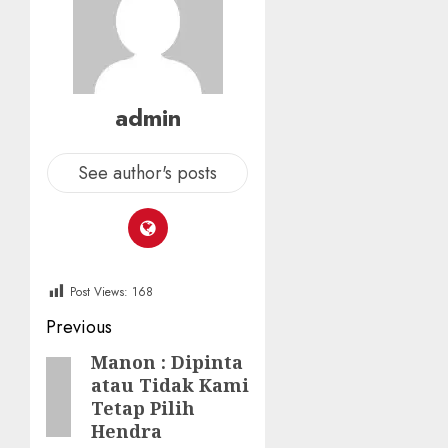
admin
See author's posts
Post Views:
168
Post
Previous
navigation
Manon : Dipinta
Previous
atau Tidak Kami
post:
Tetap Pilih
Hendra