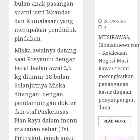
bulan anak pasangan
Ke Tahap
suami istri Iskandar
Penyidikan
dan Kumalasari yang
26/06/2026
0
merupakan penduduk
MUSIRAWAS,
pindahan.
Glomadnews.co
Miska awalnya datang
– Kejaksaan
saat Posyandu dengan
Negeri Musi
berat badan awal 2,5
Rawas resmi
kg diumur 18 bulan.
meningkatkan
penanganan
Selanjutnya Miska
kasus dugaan
ditangani dengan
penyimpangan
pendampingan dokter
dana...
dan staf Puskemsas
Pian Raya dalam menu
READ MORE
makanan sehat ( Isi
Piringku), pojok susu