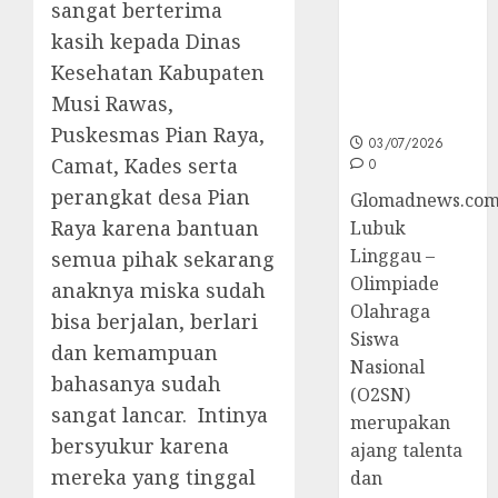
sangat berterima
Sumsel di
kasih kepada Dinas
O2SN
Nasional
Kesehatan Kabupaten
Cabor
Musi Rawas,
Bulutangkis
Puskesmas Pian Raya,
03/07/2026
Camat, Kades serta
0
perangkat desa Pian
Glomadnews.com
Raya karena bantuan
Lubuk
Linggau –
semua pihak sekarang
Olimpiade
anaknya miska sudah
Olahraga
bisa berjalan, berlari
Siswa
dan kemampuan
Nasional
bahasanya sudah
(O2SN)
sangat lancar. Intinya
merupakan
bersyukur karena
ajang talenta
mereka yang tinggal
dan