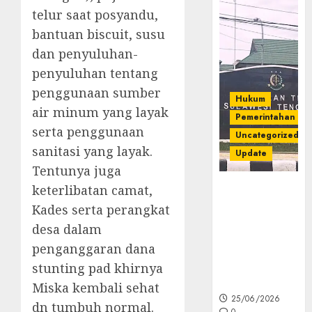
telur saat posyandu,
bantuan biscuit, susu
dan penyuluhan-
penyuluhan tentang
penggunaan sumber
Hukum
air minum yang layak
Pemerintahan
serta penggunaan
Uncategorized
sanitasi yang layak.
Update
Tentunya juga
keterlibatan camat,
Kejati Sultra
Geledah
Kades serta perangkat
Rumah Dirut
desa dalam
PT Babarina
penganggaran dana
dan PT
Wijaya Nikel
stunting pad khirnya
Nusantara
Miska kembali sehat
25/06/2026
dn tumbuh normal.
0