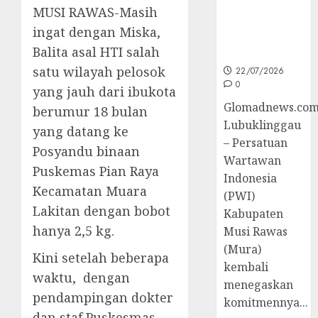
untuk
MUSI RAWAS-Masih
Peningkatan
ingat dengan Miska,
Kompetensi
Balita asal HTI salah
Wartawan
satu wilayah pelosok
22/07/2026
0
yang jauh dari ibukota
Glomadnews.com
berumur 18 bulan
Lubuklinggau
yang datang ke
– Persatuan
Posyandu binaan
Wartawan
Puskemas Pian Raya
Indonesia
Kecamatan Muara
(PWI)
Lakitan dengan bobot
Kabupaten
hanya 2,5 kg.
Musi Rawas
(Mura)
Kini setelah beberapa
kembali
waktu, dengan
menegaskan
pendampingan dokter
komitmennya...
dan staf Puskesmas