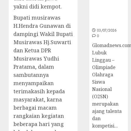
O2SN
yakni didi kempot.
Nasional
Cabor
Bupati musirawas
Bulutangkis
H.Hendra Gunawan di
03/07/2026
dampingi Wakil Bupati
0
Musirawas Hj.Suwarti
Glomadnews.com
dan Ketua DPR
Lubuk
Musirawas Yudhi
Linggau –
Pratama, dalam
Olimpiade
sambutannya
Olahraga
Siswa
menyampaikan
Nasional
terimakasih kepada
(O2SN)
masyarakat, karna
merupakan
berbagai macam
ajang talenta
rangkaian kegiatan
dan
beberapa hari yang
kompetisi...