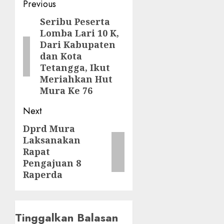
Post
Previous
navigation
Seribu Peserta
Previous
Lomba Lari 10 K,
post:
Dari Kabupaten
dan Kota
Tetangga, Ikut
Meriahkan Hut
Mura Ke 76
Next
Dprd Mura
Next
Laksanakan
post:
Rapat
Pengajuan 8
Raperda
Tinggalkan Balasan