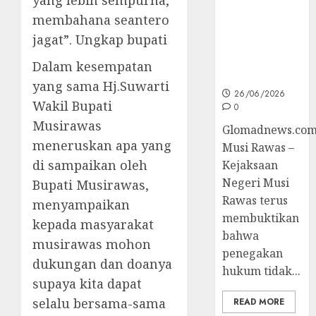
Korupsi dan
membahana seantero
Layani
jagat”. Ungkap bupati
Masyarakat
Melalui
Dalam kesempatan
JAKUMDU
yang sama Hj.Suwarti
26/06/2026
Wakil Bupati
0
Musirawas
Glomadnews.com
meneruskan apa yang
Musi Rawas –
di sampaikan oleh
Kejaksaan
Negeri Musi
Bupati Musirawas,
Rawas terus
menyampaikan
membuktikan
kepada masyarakat
bahwa
musirawas mohon
penegakan
dukungan dan doanya
hukum tidak...
supaya kita dapat
selalu bersama-sama
READ MORE