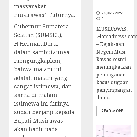
Penyidikan
masyarakat
26/06/2026
musirawas” Tuturnya.
0
Gubernur Sumatera
MUSIRAWAS,
Selatan (SUMSEL),
Glomadnews.co
H.Herman Deru,
– Kejaksaan
dalam sambutannya
Negeri Musi
Rawas resmi
mengungkapkan,
meningkatkan
bahwa malam ini
penanganan
adalah malam yang
kasus dugaan
sangat istimewa, dan
penyimpangan
karna di malam
dana...
istimewa ini dirinya
sudah berjanji kepada
READ MORE
Bupati Musirawas
akan hadir pada