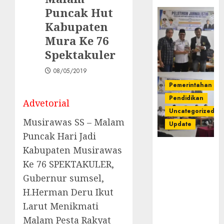
Puncak Hut
Kabupaten
Mura Ke 76
Spektakuler
08/05/2019
Pemerintahan
Pendidikan
Advetorial
Uncategorized
Musirawas SS – Malam
Update
Puncak Hari Jadi
Kabupaten Musirawas
Pemkab
Mura
Ke 76 SPEKTAKULER,
Apresiasi
Gubernur sumsel,
Kegiatan
H.Herman Deru Ikut
Pelatihan
Jurnalistik
Larut Menikmati
untuk
Malam Pesta Rakyat