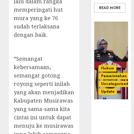
lalu dalam rangka
READ MORE
memperingati hut
mura yang ke 76
sudah terlaksana
dengan baik.
“Semangat
kebersamaan,
Hukum
semangat gotong
Pemerintahan
royong seperti inilah
Uncategorized
yang akan menjadikan
Update
Kabupaten Musirawas
Kejari
yang sama-sama kita
Luncurkan 5
cintai ini untuk dapat
Inovasi
menuju ke musirawas
Unggulan
untuk Cegah
yang lebih sempurna,