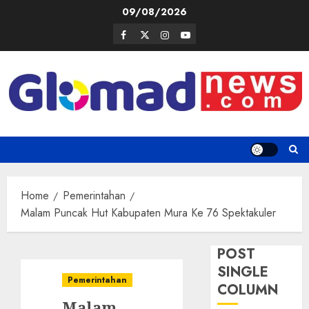
Skip
09/08/2026
to
Facebook
Twitter
Instagram
Youtube
content
Home
Pemerintahan
Malam Puncak Hut Kabupaten Mura Ke 76 Spektakuler
POST
SINGLE
Pemerintahan
COLUMN
Malam