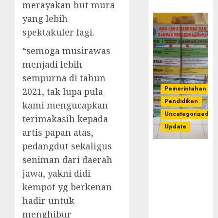
merayakan hut mura
yang lebih
spektakuler lagi.
“semoga musirawas
menjadi lebih
sempurna di tahun
Pemerintahan
2021, tak lupa pula
Pendidikan
kami mengucapkan
Uncategorized
terimakasih kepada
Update
artis papan atas,
pedangdut sekaligus
Dugaan
seniman dari daerah
Korupsi
jawa, yakni didi
Belanja
Baleho P4GN
kempot yg berkenan
Disdik Musi
hadir untuk
Rawas Naik
menghibur
Ke Tahap