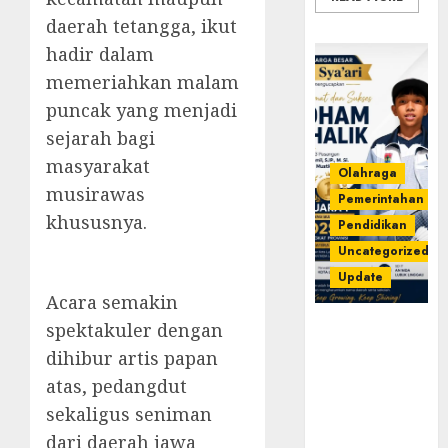
daerah tetangga, ikut
hadir dalam
memeriahkan malam
puncak yang menjadi
sejarah bagi
masyarakat
Olahraga
musirawas
Pemerintahan
khususnya.
Pendidikan
Uncategorized
Update
Acara semakin
spektakuler dengan
Prestasi
Gemilang
dihibur artis papan
Idham
atas, pedangdut
Khalik,
sekaligus seniman
Wakili
Sumsel di
dari daerah jawa