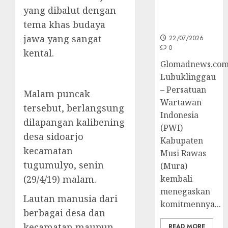
Peningkatan
yang dibalut dengan
Kompetensi
tema khas budaya
Wartawan
jawa yang sangat
22/07/2026
0
kental.
Glomadnews.com
Lubuklinggau
– Persatuan
Malam puncak
Wartawan
tersebut, berlangsung
Indonesia
dilapangan kalibening
(PWI)
desa sidoarjo
Kabupaten
kecamatan
Musi Rawas
tugumulyo, senin
(Mura)
(29/4/19) malam.
kembali
menegaskan
Lautan manusia dari
komitmennya...
berbagai desa dan
kecamatan maupun
READ MORE