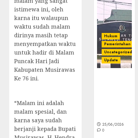
malam yang sangat
istimewa ini, oleh
karna itu walaupun
waktu sudah malam
dirinya masih tetap
Hukum
menyempatkan waktu
Pemerintahan
untuk hadir di Malam
Uncategorized
Puncak Hari Jadi
Update
Kabupaten Musirawas
Kejati Sultra
Ke 76 ini.
Geledah
Rumah Dirut
PT Babarina
“Malam ini adalah
dan PT
Wijaya Nikel
malam spesial, dan
Nusantara
karna saya sudah
25/06/2026
berjanji kepada Bupati
0
Musirawas, H. Hendra