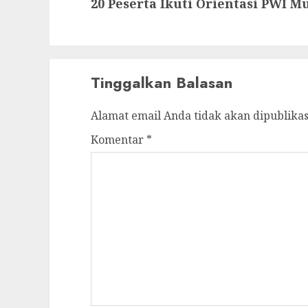
20 Peserta Ikuti Orientasi PWI M
post:
Tinggalkan Balasan
Alamat email Anda tidak akan dipublikas
Komentar
*