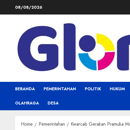
Skip
08/08/2026
to
content
BERANDA
PEMERINTAHAN
POLITIK
HUKUM
OLAHRAGA
DESA
Home
Pemerintahan
Kwarcab Gerakan Pramuka Mu