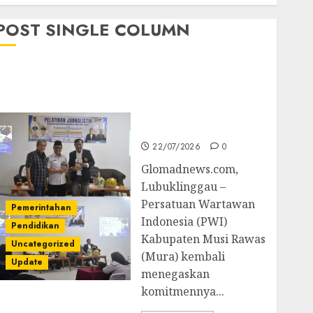
POST SINGLE COLUMN
Pemkab Mura
Apresiasi Kegiatan
Pelatihan Jurnalistik
untuk Peningkatan
Kompetensi Wartawan
22/07/2026
0
Glomadnews.com,
Lubuklinggau –
Persatuan Wartawan
Pemerintahan
Indonesia (PWI)
Pendidikan
Kabupaten Musi Rawas
Uncategorized
(Mura) kembali
Update
menegaskan
komitmennya...