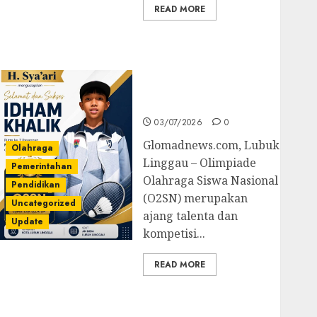
READ MORE
Prestasi Gemilang
Idham Khalik, Wakili
Sumsel di O2SN
Nasional Cabor
Bulutangkis
03/07/2026
0
Glomadnews.com, Lubuk
Olahraga
Linggau – Olimpiade
Pemerintahan
Olahraga Siswa Nasional
Pendidikan
(O2SN) merupakan
Uncategorized
ajang talenta dan
Update
kompetisi...
READ MORE
Kejari Luncurkan 5
Inovasi Unggulan