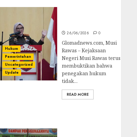
untuk Cegah Korupsi
dan Layani
Masyarakat Melalui
JAKUMDU
26/06/2026
0
Glomadnews.com, Musi
Hukum
Rawas – Kejaksaan
Pemerintahan
Negeri Musi Rawas terus
Uncategorized
membuktikan bahwa
Update
penegakan hukum
tidak...
READ MORE
Dugaan Korupsi
Belanja Baleho P4GN
Disdik Musi Rawas
Naik Ke Tahap
Penyidikan