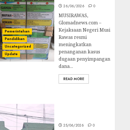
26/06/2026
0
MUSIRAWAS,
Glomadnews.com –
Kejaksaan Negeri Musi
Pemerintahan
Rawas resmi
Pendidikan
meningkatkan
Uncategorized
penanganan kasus
Update
dugaan penyimpangan
dana...
READ MORE
Kejati Sultra Geledah
Rumah Dirut PT
Babarina dan PT
Wijaya Nikel
Nusantara
25/06/2026
0