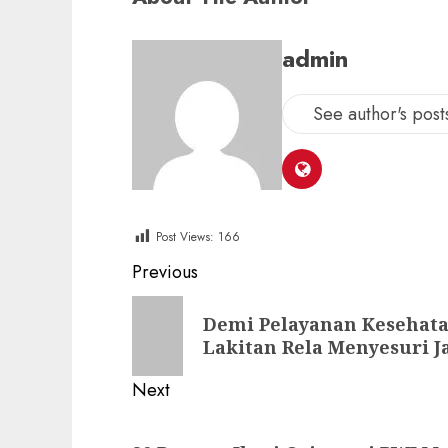
admin
See author's post
Post Views:
166
Post
Previous
navigation
Previous
Demi Pelayanan Kesehata
post:
Lakitan Rela Menyesuri 
Next
Next