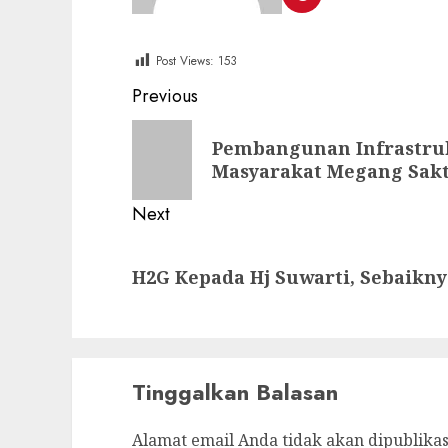
Post Views:
153
Post
Previous
navigation
Previous
Pembangunan Infrastruk
post:
Masyarakat Megang Sakt
Next
Next
H2G Kepada Hj Suwarti, Sebaiknya
post:
Tinggalkan Balasan
Alamat email Anda tidak akan dipublikas