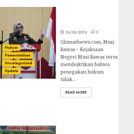
untuk Cegah Korupsi
dan Layani
Masyarakat Melalui
JAKUMDU
26/06/2026
0
Glomadnews.com, Musi
Hukum
Rawas – Kejaksaan
Pemerintahan
Negeri Musi Rawas terus
Uncategorized
membuktikan bahwa
Update
penegakan hukum
tidak...
READ MORE
Dugaan Korupsi
Belanja Baleho P4GN
Disdik Musi Rawas
Naik Ke Tahap
Penyidikan