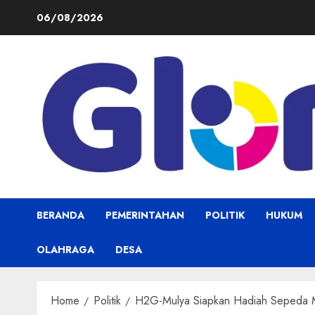
Skip
06/08/2026
to
content
BERANDA
PEMERINTAHAN
POLITIK
HUKUM
OLAHRAGA
DESA
Home
Politik
H2G-Mulya Siapkan Hadiah Sepeda M