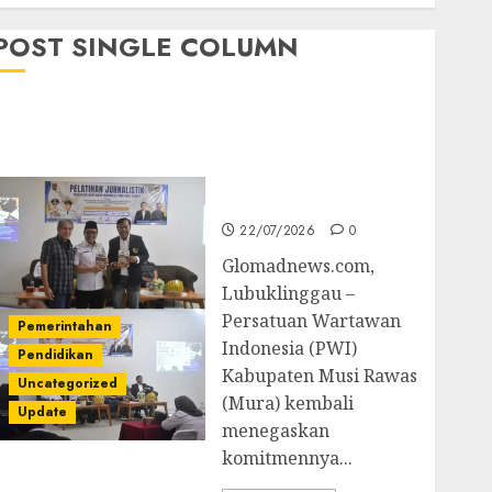
POST SINGLE COLUMN
Pemkab Mura
Apresiasi Kegiatan
Pelatihan Jurnalistik
untuk Peningkatan
Kompetensi Wartawan
22/07/2026
0
Glomadnews.com,
Lubuklinggau –
Persatuan Wartawan
Pemerintahan
Indonesia (PWI)
Pendidikan
Kabupaten Musi Rawas
Uncategorized
(Mura) kembali
Update
menegaskan
komitmennya...