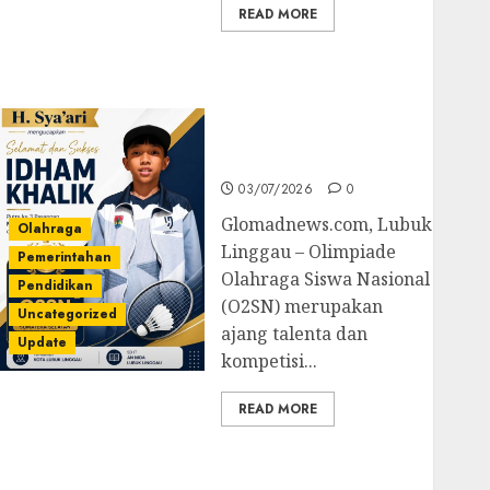
READ MORE
Prestasi Gemilang
Idham Khalik, Wakili
Sumsel di O2SN
Nasional Cabor
Bulutangkis
03/07/2026
0
Glomadnews.com, Lubuk
Olahraga
Linggau – Olimpiade
Pemerintahan
Olahraga Siswa Nasional
Pendidikan
(O2SN) merupakan
Uncategorized
ajang talenta dan
Update
kompetisi...
READ MORE
Kejari Luncurkan 5
Inovasi Unggulan