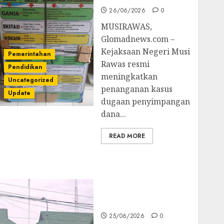
26/06/2026
0
MUSIRAWAS,
Glomadnews.com –
Kejaksaan Negeri Musi
Pemerintahan
Rawas resmi
Pendidikan
meningkatkan
Uncategorized
penanganan kasus
Update
dugaan penyimpangan
dana...
READ MORE
Kejati Sultra Geledah
Rumah Dirut PT
Babarina dan PT
Wijaya Nikel
Nusantara
25/06/2026
0