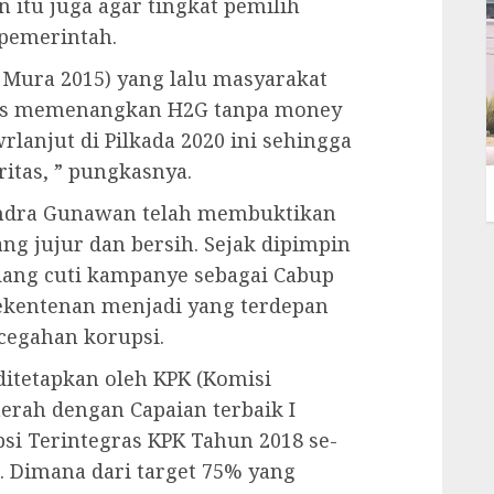
n itu juga agar tingkat pemilih
pemerintah.
 Mura 2015) yang lalu masyarakat
las memenangkan H2G tanpa money
wrlanjut di Pilkada 2020 ini sehingga
itas, ” pungkasnya.
endra Gunawan telah membuktikan
g jujur dan bersih. Sejak dipimpin
dang cuti kampanye sebagai Cabup
Sekentenan menjadi yang terdepan
cegahan korupsi.
itetapkan oleh KPK (Komisi
erah dengan Capaian terbaik I
i Terintegras KPK Tahun 2018 se-
. Dimana dari target 75% yang