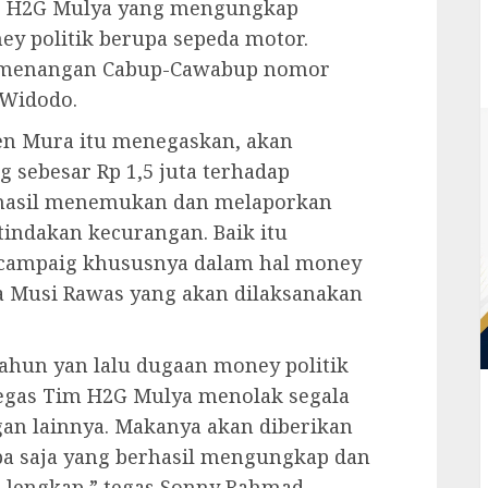
 . H2G Mulya yang mengungkap
y politik berupa sepeda motor.
Pemenangan Cabup-Cawabup nomor
 Widodo.
en Mura itu menegaskan, akan
 sebesar Rp 1,5 juta terhadap
rhasil menemukan dan melaporkan
 tindakan kecurangan. Baik itu
campaig khususnya dalam hal money
ada Musi Rawas yang akan dilaksanakan
ahun yan lalu dugaan money politik
egas Tim H2G Mulya menolak segala
an lainnya. Makanya akan diberikan
apa saja yang berhasil mengungkap dan
 lengkap,” tegas Sonny Rahmad