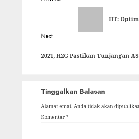
Post
navigation
Previous
HT: Optim
post:
Next
Next
2021, H2G Pastikan Tunjangan AS
post:
Tinggalkan Balasan
Alamat email Anda tidak akan dipublikas
Komentar
*