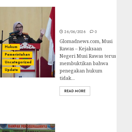
untuk Cegah Korupsi
dan Layani
Masyarakat Melalui
JAKUMDU
26/06/2026
0
Glomadnews.com, Musi
Hukum
Rawas – Kejaksaan
Pemerintahan
Negeri Musi Rawas terus
Uncategorized
membuktikan bahwa
Update
penegakan hukum
tidak...
READ MORE
Dugaan Korupsi
Belanja Baleho P4GN
Disdik Musi Rawas
Naik Ke Tahap
Penyidikan