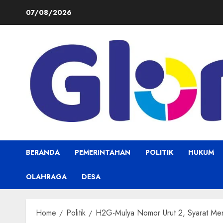
Skip
07/08/2026
to
content
BERANDA
PEMERINTAHAN
POLITIK
HUKUM
OLAHRAGA
DESA
Home
Politik
H2G-Mulya Nomor Urut 2, Syarat Men