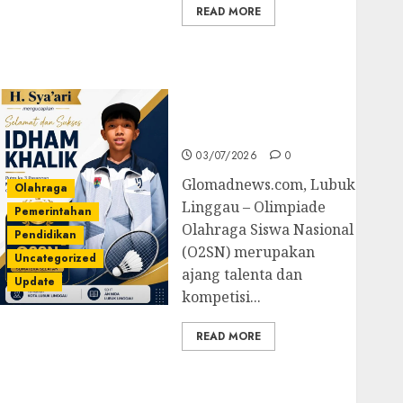
READ MORE
Prestasi Gemilang
Idham Khalik, Wakili
Sumsel di O2SN
Nasional Cabor
Bulutangkis
03/07/2026
0
Glomadnews.com, Lubuk
Olahraga
Linggau – Olimpiade
Pemerintahan
Olahraga Siswa Nasional
Pendidikan
(O2SN) merupakan
Uncategorized
ajang talenta dan
Update
kompetisi...
READ MORE
Kejari Luncurkan 5
Inovasi Unggulan