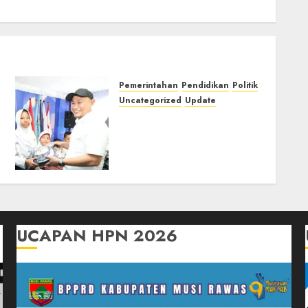
Pemerintahan
Pendidikan
Politik
Uncategorized
Update
Penyerahan Secara
Simbolis Seragam Sekolah
Gratis, Wali Kota Lubuk
Linggau Realisasi
Program Linggau Juara
12/12/2025
0
UCAPAN HPN 2026