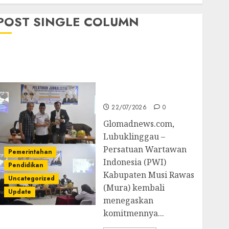
POST SINGLE COLUMN
Pemkab Mura
Apresiasi Kegiatan
Pelatihan Jurnalistik
untuk Peningkatan
Kompetensi Wartawan
22/07/2026
0
Glomadnews.com,
Lubuklinggau –
Persatuan Wartawan
Pemerintahan
Indonesia (PWI)
Pendidikan
Kabupaten Musi Rawas
Uncategorized
(Mura) kembali
Update
menegaskan
komitmennya...