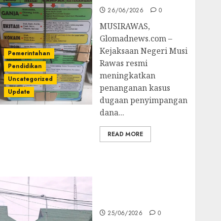
26/06/2026
0
MUSIRAWAS,
Glomadnews.com –
Kejaksaan Negeri Musi
Pemerintahan
Rawas resmi
Pendidikan
meningkatkan
Uncategorized
penanganan kasus
Update
dugaan penyimpangan
dana...
READ MORE
Kejati Sultra Geledah
Rumah Dirut PT
Babarina dan PT
Wijaya Nikel
Nusantara
25/06/2026
0