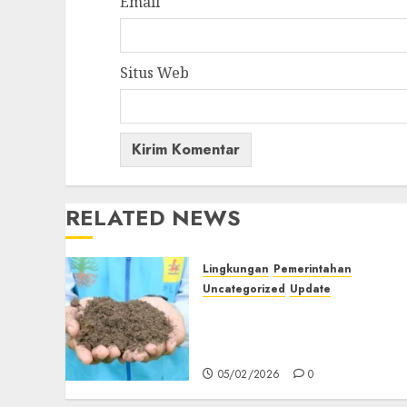
Email
Situs Web
RELATED NEWS
Lingkungan
Pemerintahan
Uncategorized
Update
PT PLN Persero Berhasil
Manfaatkan dan
Optimalkan FABA PLTU
05/02/2026
0