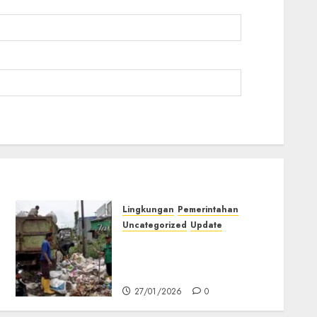
Lingkungan
Pemerintahan
Uncategorized
Update
DLH Musi Rawas
Komitmen Optimalkan
Pengangkutan Sampah
27/01/2026
0