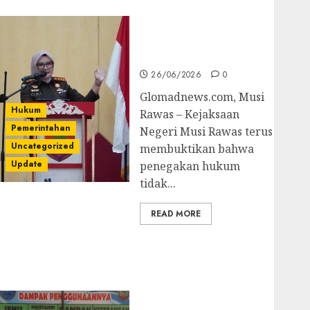
untuk Cegah Korupsi
dan Layani
Masyarakat Melalui
JAKUMDU
26/06/2026
0
Glomadnews.com, Musi
Hukum
Rawas – Kejaksaan
Pemerintahan
Negeri Musi Rawas terus
Uncategorized
membuktikan bahwa
Update
penegakan hukum
tidak...
READ MORE
Dugaan Korupsi
Belanja Baleho P4GN
Disdik Musi Rawas
Naik Ke Tahap
Penyidikan