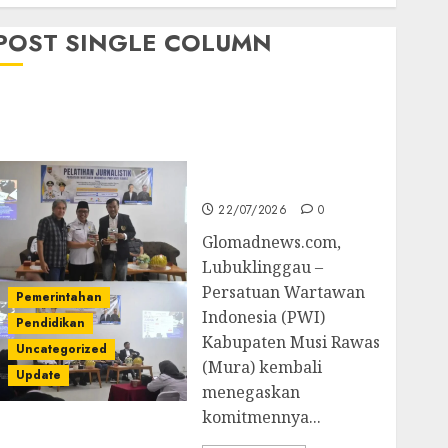
POST SINGLE COLUMN
Pemkab Mura
Apresiasi Kegiatan
Pelatihan Jurnalistik
untuk Peningkatan
Kompetensi Wartawan
22/07/2026
0
Glomadnews.com,
Lubuklinggau –
Persatuan Wartawan
Pemerintahan
Indonesia (PWI)
Pendidikan
Kabupaten Musi Rawas
Uncategorized
(Mura) kembali
Update
menegaskan
komitmennya...