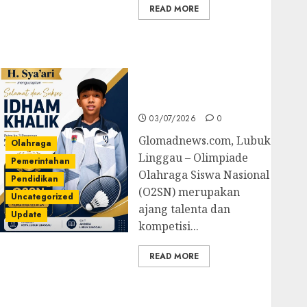
READ MORE
Prestasi Gemilang
Idham Khalik, Wakili
Sumsel di O2SN
Nasional Cabor
Bulutangkis
03/07/2026
0
Glomadnews.com, Lubuk
Olahraga
Linggau – Olimpiade
Pemerintahan
Olahraga Siswa Nasional
Pendidikan
(O2SN) merupakan
Uncategorized
ajang talenta dan
Update
kompetisi...
READ MORE
Kejari Luncurkan 5
Inovasi Unggulan