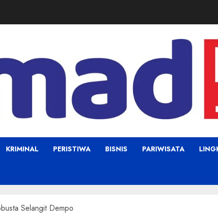
KRIMINAL
PERISTIWA
BISNIS
PARIWISATA
LIN
busta Selangit Dempo