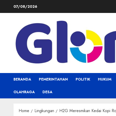
Skip
07/08/2026
to
content
BERANDA
PEMERINTAHAN
POLITIK
HUKUM
OLAHRAGA
DESA
Home
Lingkungan
H2G Meresmikan Kedai Kopi Ro