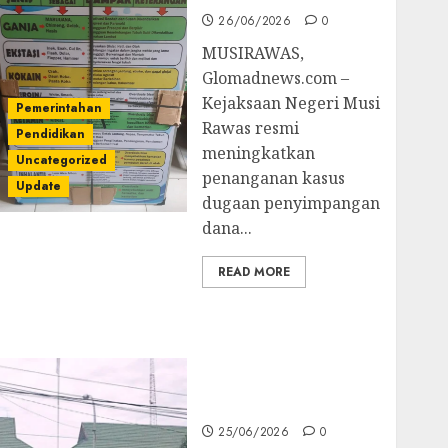
26/06/2026
0
MUSIRAWAS,
Glomadnews.com –
Kejaksaan Negeri Musi
Pemerintahan
Rawas resmi
Pendidikan
meningkatkan
Uncategorized
penanganan kasus
Update
dugaan penyimpangan
dana...
READ MORE
Kejati Sultra Geledah
Rumah Dirut PT
Babarina dan PT
Wijaya Nikel
Nusantara
25/06/2026
0