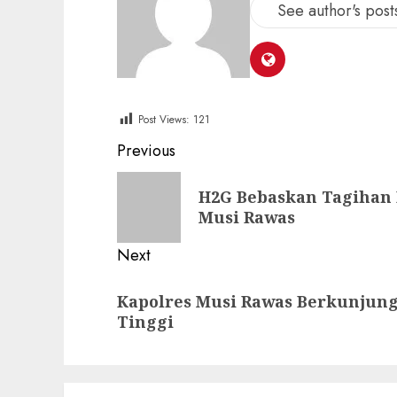
See author's post
Post Views:
121
Post
Previous
navigation
Previous
H2G Bebaskan Tagihan 
post:
Musi Rawas
Next
Next
Kapolres Musi Rawas Berkunjung
post:
Tinggi