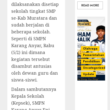
dilaksanakan disetiap
READ MORE
sekolah tingkat SMP
se-Kab Muratara dan
sudah berjalan di
beberapa sekolah.
Seperti di SMPN
Karang Anyar, Rabu
Olahraga
(5/2) ini dimana
Pemerintahan
kegiatan tersebut
Pendidikan
disambut antusias
Uncategorized
oleh dewan guru dan
Update
siswa-siswi.
Prestasi
Dalam sambutannya
Gemilang
Kepala Sekolah
Idham
(Kepsek), SMPN
Khalik,
Wakili
Karang Anyar Eni