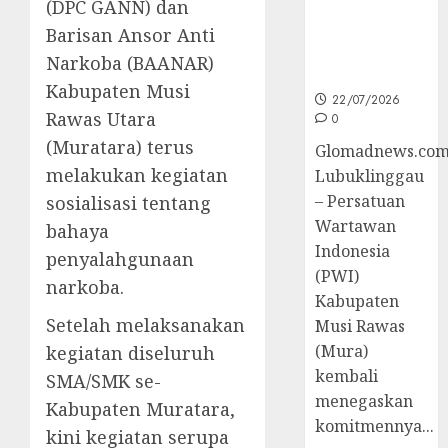
(DPC GANN) dan
untuk
Peningkatan
Barisan Ansor Anti
Kompetensi
Narkoba (BAANAR)
Wartawan
Kabupaten Musi
22/07/2026
Rawas Utara
0
(Muratara) terus
Glomadnews.com
melakukan kegiatan
Lubuklinggau
– Persatuan
sosialisasi tentang
Wartawan
bahaya
Indonesia
penyalahgunaan
(PWI)
narkoba.
Kabupaten
Setelah melaksanakan
Musi Rawas
(Mura)
kegiatan diseluruh
kembali
SMA/SMK se-
menegaskan
Kabupaten Muratara,
komitmennya...
kini kegiatan serupa