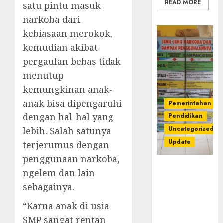
READ MORE
satu pintu masuk
narkoba dari
kebiasaan merokok,
kemudian akibat
pergaulan bebas tidak
menutup
kemungkinan anak-
anak bisa dipengaruhi
Pemerintahan
dengan hal-hal yang
Pendidikan
Uncategorized
lebih. Salah satunya
Update
terjerumus dengan
penggunaan narkoba,
Dugaan
ngelem dan lain
Korupsi
sebagainya.
Belanja
Baleho P4GN
“Karna anak di usia
Disdik Musi
SMP sangat rentan
Rawas Naik