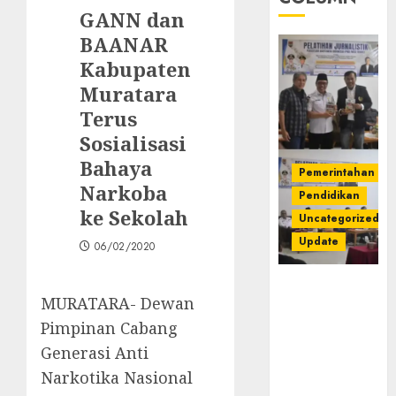
GANN dan
BAANAR
Kabupaten
Muratara
Terus
Sosialisasi
Bahaya
Pemerintahan
Narkoba
Pendidikan
ke Sekolah
Uncategorized
Update
06/02/2020
Pemkab
MURATARA- Dewan
Mura
Apresiasi
Pimpinan Cabang
Kegiatan
Generasi Anti
Pelatihan
Narkotika Nasional
Jurnalistik