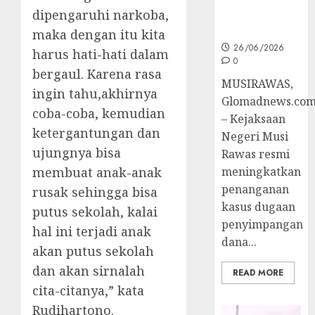
dipengaruhi narkoba,
Ke Tahap
Penyidikan
maka dengan itu kita
26/06/2026
harus hati-hati dalam
0
bergaul. Karena rasa
MUSIRAWAS,
ingin tahu,akhirnya
Glomadnews.co
coba-coba, kemudian
– Kejaksaan
ketergantungan dan
Negeri Musi
ujungnya bisa
Rawas resmi
membuat anak-anak
meningkatkan
penanganan
rusak sehingga bisa
kasus dugaan
putus sekolah, kalai
penyimpangan
hal ini terjadi anak
dana...
akan putus sekolah
dan akan sirnalah
READ MORE
cita-citanya,” kata
Rudihartono.