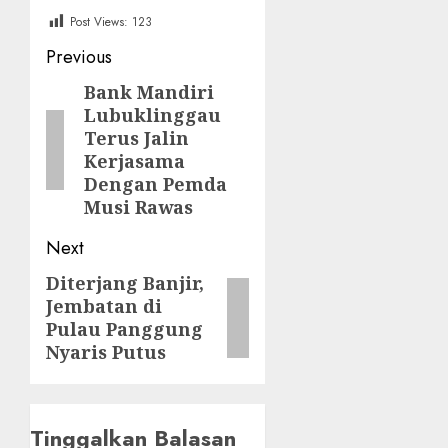
Post Views:
123
Post
Previous
navigation
Bank Mandiri
Previous
Lubuklinggau
post:
Terus Jalin
Kerjasama
Dengan Pemda
Musi Rawas
Next
Diterjang Banjir,
Next
Jembatan di
post:
Pulau Panggung
Nyaris Putus
Tinggalkan Balasan