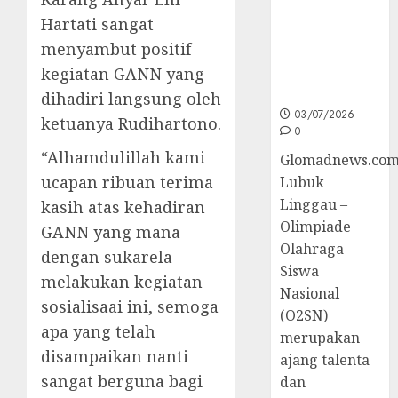
Sumsel di
Hartati sangat
O2SN
menyambut positif
Nasional
kegiatan GANN yang
Cabor
Bulutangkis
dihadiri langsung oleh
03/07/2026
ketuanya Rudihartono.
0
“Alhamdulillah kami
Glomadnews.com
ucapan ribuan terima
Lubuk
Linggau –
kasih atas kehadiran
Olimpiade
GANN yang mana
Olahraga
dengan sukarela
Siswa
melakukan kegiatan
Nasional
sosialisaai ini, semoga
(O2SN)
apa yang telah
merupakan
disampaikan nanti
ajang talenta
sangat berguna bagi
dan