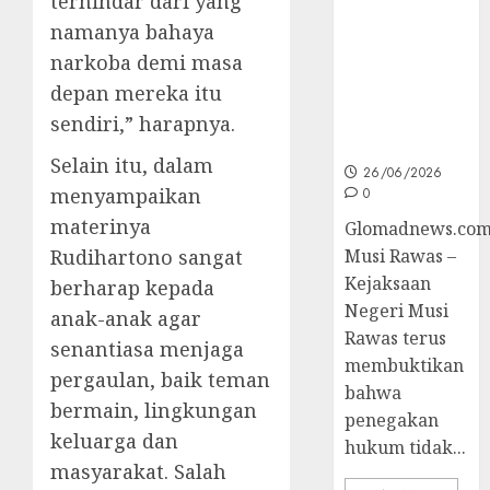
terhindar dari yang
Unggulan
untuk Cegah
namanya bahaya
Korupsi dan
narkoba demi masa
Layani
depan mereka itu
Masyarakat
Melalui
sendiri,” harapnya.
JAKUMDU
Selain itu, dalam
26/06/2026
menyampaikan
0
materinya
Glomadnews.com
Rudihartono sangat
Musi Rawas –
Kejaksaan
berharap kepada
Negeri Musi
anak-anak agar
Rawas terus
senantiasa menjaga
membuktikan
pergaulan, baik teman
bahwa
bermain, lingkungan
penegakan
keluarga dan
hukum tidak...
masyarakat. Salah