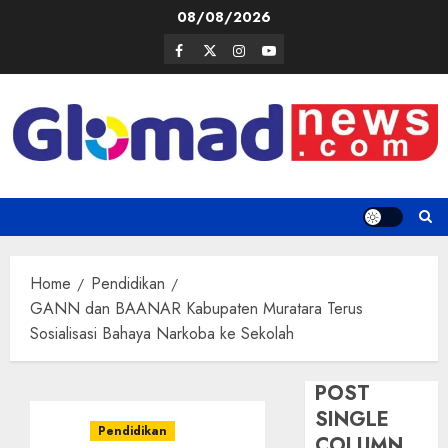
Skip
08/08/2026
to
Facebook
Twitter
Instagram
Youtube
content
Home
Pendidikan
GANN dan BAANAR Kabupaten Muratara Terus
Sosialisasi Bahaya Narkoba ke Sekolah
POST
SINGLE
Pendidikan
COLUMN