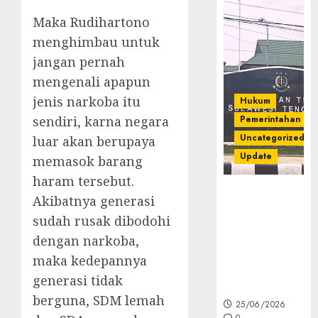
Maka Rudihartono
menghimbau untuk
jangan pernah
mengenali apapun
jenis narkoba itu
Hukum
sendiri, karna negara
Pemerintahan
Uncategorized
luar akan berupaya
Update
memasok barang
haram tersebut.
Kejati Sultra
Akibatnya generasi
Geledah
sudah rusak dibodohi
Rumah Dirut
dengan narkoba,
PT Babarina
dan PT
maka kedepannya
Wijaya Nikel
generasi tidak
Nusantara
berguna, SDM lemah
25/06/2026
0