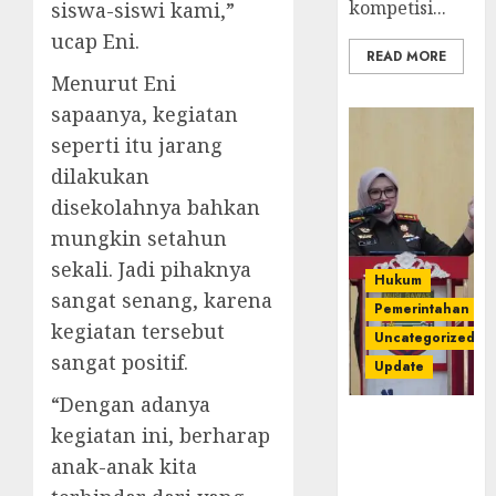
kompetisi...
siswa-siswi kami,”
ucap Eni.
READ MORE
Menurut Eni
sapaanya, kegiatan
seperti itu jarang
dilakukan
disekolahnya bahkan
mungkin setahun
sekali. Jadi pihaknya
Hukum
sangat senang, karena
Pemerintahan
kegiatan tersebut
Uncategorized
sangat positif.
Update
“Dengan adanya
Kejari
kegiatan ini, berharap
Luncurkan 5
anak-anak kita
Inovasi