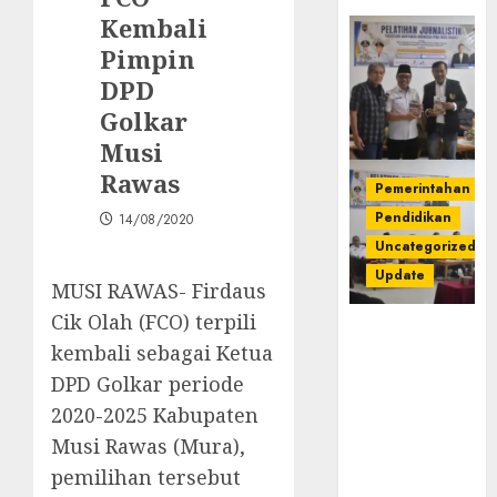
Kembali
Pimpin
DPD
Golkar
Musi
Rawas
Pemerintahan
Pendidikan
14/08/2020
Uncategorized
Update
MUSI RAWAS- Firdaus
Cik Olah (FCO) terpili
Pemkab
kembali sebagai Ketua
Mura
Apresiasi
DPD Golkar periode
Kegiatan
2020-2025 Kabupaten
Pelatihan
Musi Rawas (Mura),
Jurnalistik
pemilihan tersebut
untuk