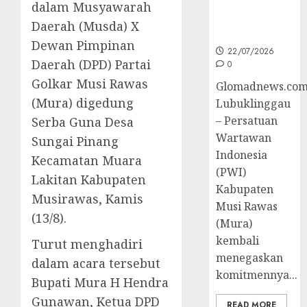
Peningkatan
dalam Musyawarah
Kompetensi
Daerah (Musda) X
Wartawan
Dewan Pimpinan
22/07/2026
Daerah (DPD) Partai
0
Golkar Musi Rawas
Glomadnews.com
(Mura) digedung
Lubuklinggau
– Persatuan
Serba Guna Desa
Wartawan
Sungai Pinang
Indonesia
Kecamatan Muara
(PWI)
Lakitan Kabupaten
Kabupaten
Musirawas, Kamis
Musi Rawas
(13/8).
(Mura)
kembali
Turut menghadiri
menegaskan
dalam acara tersebut
komitmennya...
Bupati Mura H Hendra
Gunawan, Ketua DPD
READ MORE