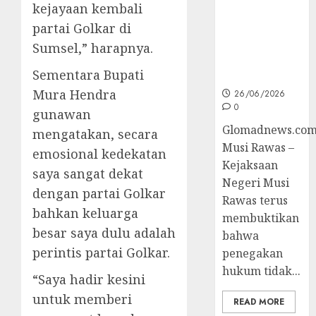
kejayaan kembali
Korupsi dan
partai Golkar di
Layani
Masyarakat
Sumsel,” harapnya.
Melalui
Sementara Bupati
JAKUMDU
Mura Hendra
26/06/2026
0
gunawan
Glomadnews.com
mengatakan, secara
Musi Rawas –
emosional kedekatan
Kejaksaan
saya sangat dekat
Negeri Musi
dengan partai Golkar
Rawas terus
bahkan keluarga
membuktikan
besar saya dulu adalah
bahwa
perintis partai Golkar.
penegakan
hukum tidak...
“Saya hadir kesini
untuk memberi
READ MORE