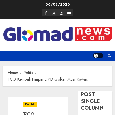
Skip
06/08/2026
to
Facebook
Twitter
Instagram
Youtube
content
Home
Politik
FCO Kembali Pimpin DPD Golkar Musi Rawas
POST
SINGLE
Politik
COLUMN
FCO