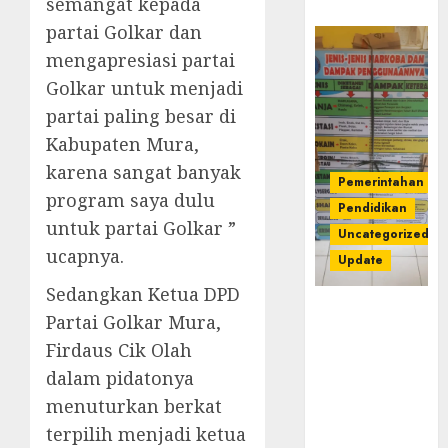
semangat kepada
partai Golkar dan
mengapresiasi partai
Golkar untuk menjadi
partai paling besar di
Kabupaten Mura,
karena sangat banyak
Pemerintahan
program saya dulu
Pendidikan
untuk partai Golkar ”
Uncategorized
ucapnya.
Update
Sedangkan Ketua DPD
Dugaan
Partai Golkar Mura,
Korupsi
Firdaus Cik Olah
Belanja
dalam pidatonya
Baleho P4GN
Disdik Musi
menuturkan berkat
Rawas Naik
terpilih menjadi ketua
Ke Tahap