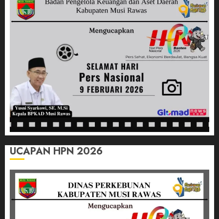
Lubuk
Linggau
Realisasi
Program
Linggau
Juara
12/12/2025
0
UCAPAN HPN 2026