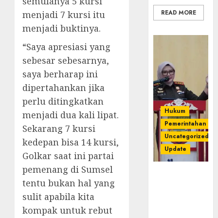
semulanya 5 kursi
READ MORE
menjadi 7 kursi itu
menjadi buktinya.
“Saya apresiasi yang
sebesar sebesarnya,
saya berharap ini
dipertahankan jika
perlu ditingkatkan
Hukum
menjadi dua kali lipat.
Pemerintahan
Sekarang 7 kursi
Uncategorized
kedepan bisa 14 kursi,
Update
Golkar saat ini partai
pemenang di Sumsel
Kejari
tentu bukan hal yang
Luncurkan 5
Inovasi
sulit apabila kita
Unggulan
kompak untuk rebut
untuk Cegah