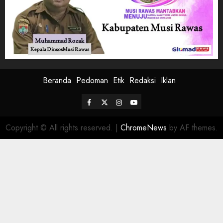
Beranda
Pedoman
Etik
Redaksi
Iklan
Facebook
Twitter
Instagram
Youtube
Copyright © All rights reserved.
|
ChromeNews
by AF themes.