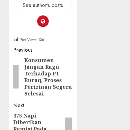
See author's posts
Post Views:
106
Post
Previous
navigation
Konsumen
Previous
Jangan Ragu
post:
Terhadap PT
Buraq, Proses
Perizinan Segera
Selesai
Next
375 Napi
Next
Diberikan
post:
Remisi Pada