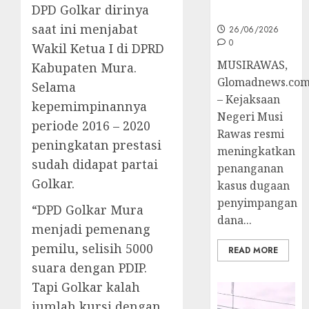
DPD Golkar dirinya
Penyidikan
saat ini menjabat
26/06/2026
0
Wakil Ketua I di DPRD
MUSIRAWAS,
Kabupaten Mura.
Glomadnews.co
Selama
– Kejaksaan
kepemimpinannya
Negeri Musi
periode 2016 – 2020
Rawas resmi
peningkatan prestasi
meningkatkan
sudah didapat partai
penanganan
Golkar.
kasus dugaan
penyimpangan
“DPD Golkar Mura
dana...
menjadi pemenang
pemilu, selisih 5000
READ MORE
suara dengan PDIP.
Tapi Golkar kalah
jumlah kursi dengan