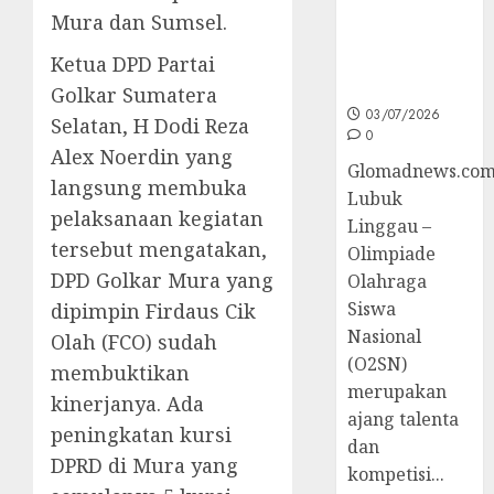
O2SN
Mura dan Sumsel.
Nasional
Ketua DPD Partai
Cabor
Bulutangkis
Golkar Sumatera
03/07/2026
Selatan, H Dodi Reza
0
Alex Noerdin yang
Glomadnews.com
langsung membuka
Lubuk
pelaksanaan kegiatan
Linggau –
tersebut mengatakan,
Olimpiade
DPD Golkar Mura yang
Olahraga
Siswa
dipimpin Firdaus Cik
Nasional
Olah (FCO) sudah
(O2SN)
membuktikan
merupakan
kinerjanya. Ada
ajang talenta
peningkatan kursi
dan
DPRD di Mura yang
kompetisi...