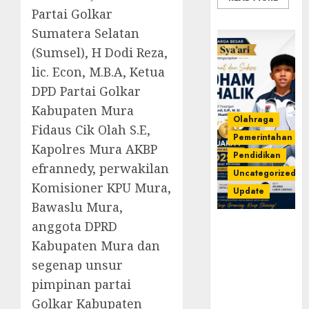
Partai Golkar
Sumatera Selatan
(Sumsel), H Dodi Reza,
lic. Econ, M.B.A, Ketua
DPD Partai Golkar
Kabupaten Mura
Olahraga
Fidaus Cik Olah S.E,
Pemerintahan
Kapolres Mura AKBP
Pendidikan
efrannedy, perwakilan
Uncategorized
Komisioner KPU Mura,
Update
Bawaslu Mura,
anggota DPRD
Prestasi
Gemilang
Kabupaten Mura dan
Idham
segenap unsur
Khalik,
pimpinan partai
Wakili
Golkar Kabupaten
Sumsel di