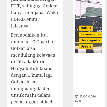
PDIP, sehingga Golkar
hanya menjabat Waka
I DPRD Mura,”
jelasnya.
Hukum
Bermodalkan itu,
Pemerintahan
Uncategorized
menurut FCO partai
Update
Golkar bisa
mendulang kejayaan
Kejati Sultra
di Pilkada Mura.
Geledah
Hanya butuh koalisi
Rumah Dirut
dengan 1 kursi lagi
PT Babarina
dan PT
Golkar bisa
Wijaya Nikel
mengusung kader
Nusantara
untuk maju dalam
25/06/2026
pertarungan pilkada
0