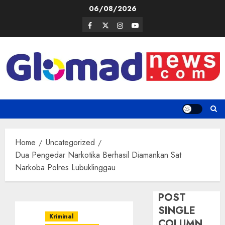
Skip
06/08/2026
to
Facebook
Twitter
Instagram
Youtube
content
Home
Uncategorized
Dua Pengedar Narkotika Berhasil Diamankan Sat
Narkoba Polres Lubuklinggau
POST
SINGLE
Kriminal
COLUMN