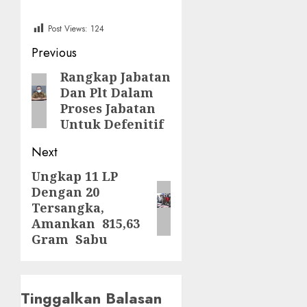
Post Views:
124
Post
Previous
navigation
Rangkap Jabatan
Previous
Dan Plt Dalam
post:
Proses Jabatan
Untuk Defenitif
Next
Ungkap 11 LP
Next
Dengan 20
post:
Tersangka,
Amankan 815,63
Gram Sabu
Tinggalkan Balasan