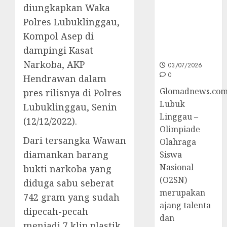
diungkapkan Waka
Sumsel di
O2SN
Polres Lubuklinggau,
Nasional
Kompol Asep di
Cabor
dampingi Kasat
Bulutangkis
Narkoba, AKP
03/07/2026
0
Hendrawan dalam
Glomadnews.com
pres rilisnya di Polres
Lubuk
Lubuklinggau, Senin
Linggau –
(12/12/2022).
Olimpiade
Dari tersangka Wawan
Olahraga
diamankan barang
Siswa
Nasional
bukti narkoba yang
(O2SN)
diduga sabu seberat
merupakan
742 gram yang sudah
ajang talenta
dipecah-pecah
dan
menjadi 7 klip plastik.