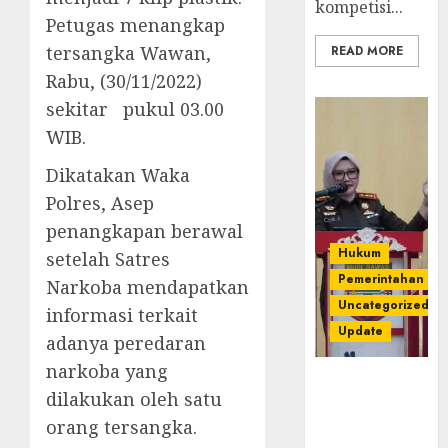
kompetisi...
Petugas menangkap
tersangka Wawan,
READ MORE
Rabu, (30/11/2022)
sekitar pukul 03.00
WIB.
Dikatakan Waka
Polres, Asep
penangkapan berawal
Hukum
setelah Satres
Pemerintahan
Narkoba mendapatkan
Uncategorized
informasi terkait
Update
adanya peredaran
narkoba yang
Kejari
dilakukan oleh satu
Luncurkan 5
orang tersangka.
Inovasi