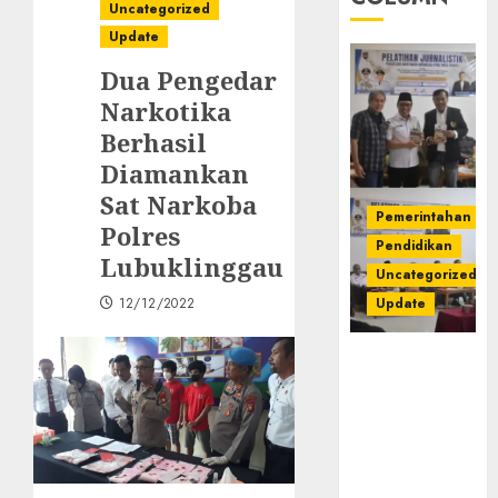
Uncategorized
Update
Dua Pengedar
Narkotika
Berhasil
Diamankan
Sat Narkoba
Pemerintahan
Polres
Pendidikan
Lubuklinggau
Uncategorized
12/12/2022
Update
Pemkab
Mura
Apresiasi
Kegiatan
Pelatihan
Jurnalistik