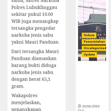
sama, Satres Narkoba
Polres Lubuklinggau
sekitar pukul 10.00
WIB juga menangkap
tersangka pengedar
narkoba jenis sabu
Hukum
yakni Mauri Panduan.
Pemerintahan
Uncategorized
Dari tersangka Mauri
Update
Panduan diamankan
barang bukti diduga
Kejati Sultra
narkoba jenis sabu
Geledah
Rumah Dirut
dengan berat 65,1
PT Babarina
gram.
dan PT
Wijaya Nikel
Wakapolres
Nusantara
menjelaskan,
25/06/2026
penangkapan
0