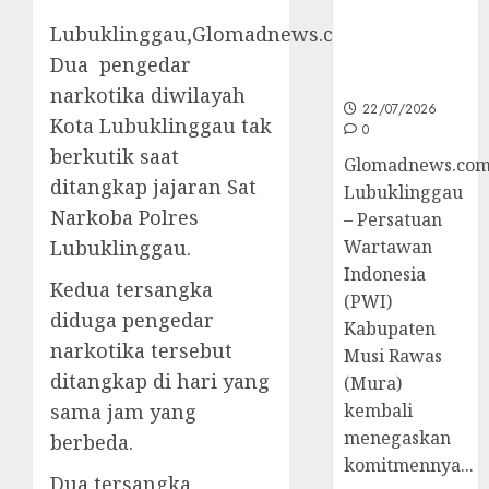
untuk
Lubuklinggau,Glomadnews.com-
Peningkatan
Kompetensi
Dua pengedar
Wartawan
narkotika diwilayah
22/07/2026
Kota Lubuklinggau tak
0
berkutik saat
Glomadnews.com
ditangkap jajaran Sat
Lubuklinggau
Narkoba Polres
– Persatuan
Wartawan
Lubuklinggau.
Indonesia
Kedua tersangka
(PWI)
diduga pengedar
Kabupaten
narkotika tersebut
Musi Rawas
ditangkap di hari yang
(Mura)
kembali
sama jam yang
menegaskan
berbeda.
komitmennya...
Dua tersangka