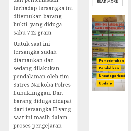
READ MORE
terhadap tersangka ini
ditemukan barang
bukti yang diduga
sabu 742 gram.
Untuk saat ini
tersangka sudah
diamankan dan
Pemerintahan
sedang dilakukan
Pendidikan
pendalaman oleh tim
Uncategorized
Update
Satres Narkoba Polres
Lubuklinggau. Dan
Dugaan
barang diduga didapat
Korupsi
dari tersangka H yang
Belanja
saat ini masih dalam
Baleho P4GN
Disdik Musi
proses pengejaran
Rawas Naik