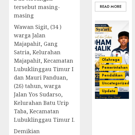
tersebut masing-
READ MORE
masing
Wawan Sigit, (34 )
warga Jalan
Majapahit, Gang
Satria, Kelurahan
Olahraga
Majapahit, Kecamatan
Pemerintahan
Lubuklinggau Timur I
Pendidikan
dan Mauri Panduan,
Uncategorized
(26) tahun, warga
Update
Jalan Yos Sudarso,
Kelurahan Batu Urip
Prestasi
Taba, Kecamatan
Gemilang
Lubuklinggau Timur I.
Idham
Khalik,
Demikian
Wakili