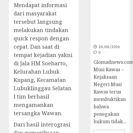
Unggulan
Mendapat informasi
untuk Cegah
dari masyarakat
Korupsi dan
Layani
tersebut langsung
Masyarakat
melakukan tindakan
Melalui
quick respon dengan
JAKUMDU
cepat. Dan saat di
26/06/2026
0
tempat kejadian yakni
Glomadnews.com
di Jala HM Soeharto,
Musi Rawas –
Kelurahan Lubuk
Kejaksaan
Kupang, Kecamatan
Negeri Musi
Lubuklinggau Selatan
Rawas terus
I tim berhasil
membuktikan
mengamankan
bahwa
tersangka Wawan.
penegakan
hukum tidak...
Dari hasil interograsi
dan pemeriksaan