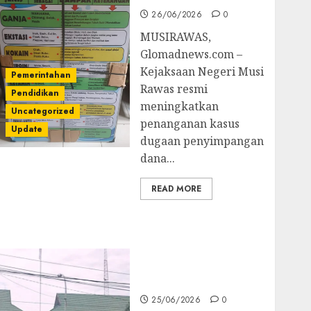
26/06/2026
0
MUSIRAWAS,
Glomadnews.com –
Kejaksaan Negeri Musi
Pemerintahan
Rawas resmi
Pendidikan
meningkatkan
Uncategorized
penanganan kasus
Update
dugaan penyimpangan
dana...
READ MORE
Kejati Sultra Geledah
Rumah Dirut PT
Babarina dan PT
Wijaya Nikel
Nusantara
25/06/2026
0