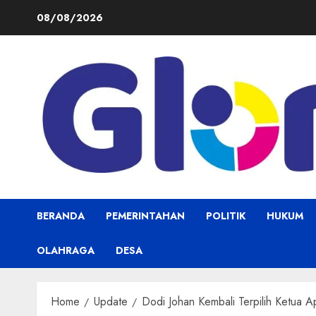
Skip
08/08/2026
to
content
BERANDA
PEMERINTAHAN
POLITIK
HUKUM
OLAHRAGA
DESA
Home
Update
Dodi Johan Kembali Terpilih Ketua