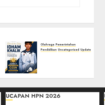
Olahraga
Pemerintahan
Pendidikan
Uncategorized
Update
Prestasi Gemilang Idham
Khalik, Wakili Sumsel di
O2SN Nasional Cabor
Bulutangkis
03/07/2026
0
UCAPAN HPN 2026