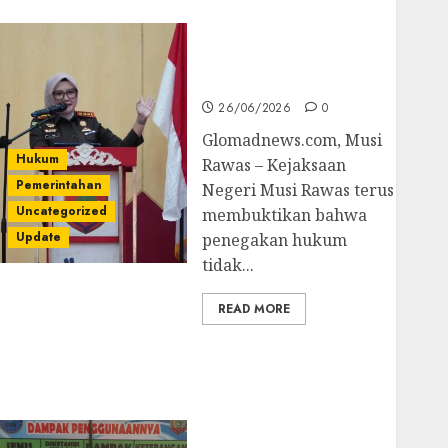
untuk Cegah Korupsi
dan Layani
Masyarakat Melalui
JAKUMDU
26/06/2026
0
Glomadnews.com, Musi
Hukum
Rawas – Kejaksaan
Pemerintahan
Negeri Musi Rawas terus
Uncategorized
membuktikan bahwa
Update
penegakan hukum
tidak...
READ MORE
Dugaan Korupsi
Belanja Baleho P4GN
Disdik Musi Rawas
Naik Ke Tahap
Penyidikan