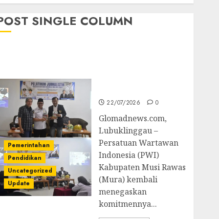
POST SINGLE COLUMN
Pemkab Mura
Apresiasi Kegiatan
Pelatihan Jurnalistik
untuk Peningkatan
Kompetensi Wartawan
22/07/2026
0
Glomadnews.com,
Lubuklinggau –
Persatuan Wartawan
Pemerintahan
Indonesia (PWI)
Pendidikan
Kabupaten Musi Rawas
Uncategorized
(Mura) kembali
Update
menegaskan
komitmennya...