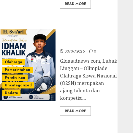
READ MORE
Prestasi Gemilang
Idham Khalik, Wakili
Sumsel di O2SN
Nasional Cabor
Bulutangkis
03/07/2026
0
Glomadnews.com, Lubuk
Olahraga
Linggau – Olimpiade
Pemerintahan
Olahraga Siswa Nasional
Pendidikan
(O2SN) merupakan
Uncategorized
ajang talenta dan
Update
kompetisi...
READ MORE
Kejari Luncurkan 5
Inovasi Unggulan