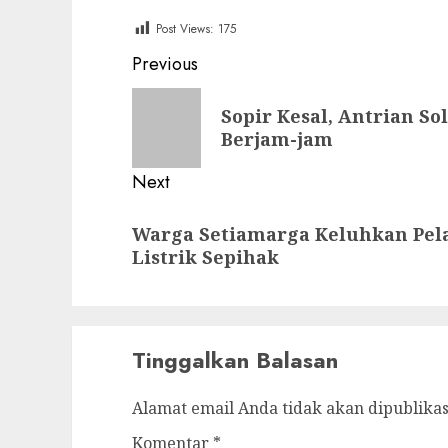
Post Views:
175
Post
Previous
navigation
Previous
Sopir Kesal, Antrian S
post:
Berjam-jam
Next
Next
Warga Setiamarga Keluhkan Pe
post:
Listrik Sepihak
Tinggalkan Balasan
Alamat email Anda tidak akan dipublikas
Komentar
*