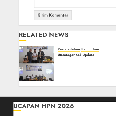
RELATED NEWS
Pemerintahan
Pendidikan
Uncategorized
Update
Pemkab Mura Apresiasi
Kegiatan Pelatihan
Jurnalistik untuk
Peningkatan Kompetensi
Wartawan
22/07/2026
0
UCAPAN HPN 2026