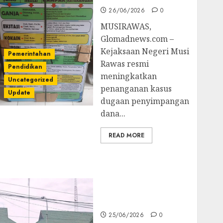
26/06/2026
0
MUSIRAWAS,
Glomadnews.com –
Kejaksaan Negeri Musi
Pemerintahan
Rawas resmi
Pendidikan
meningkatkan
Uncategorized
penanganan kasus
Update
dugaan penyimpangan
dana...
READ MORE
Kejati Sultra Geledah
Rumah Dirut PT
Babarina dan PT
Wijaya Nikel
Nusantara
25/06/2026
0