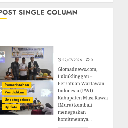
POST SINGLE COLUMN
Pemkab Mura
Apresiasi Kegiatan
Pelatihan Jurnalistik
untuk Peningkatan
Kompetensi Wartawan
22/07/2026
0
Glomadnews.com,
Lubuklinggau –
Persatuan Wartawan
Pemerintahan
Indonesia (PWI)
Pendidikan
Kabupaten Musi Rawas
Uncategorized
(Mura) kembali
Update
menegaskan
komitmennya...