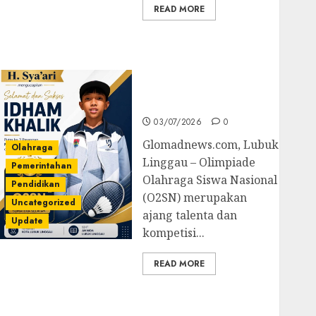
READ MORE
Prestasi Gemilang
Idham Khalik, Wakili
Sumsel di O2SN
Nasional Cabor
Bulutangkis
03/07/2026
0
Glomadnews.com, Lubuk
Olahraga
Linggau – Olimpiade
Pemerintahan
Olahraga Siswa Nasional
Pendidikan
(O2SN) merupakan
Uncategorized
ajang talenta dan
Update
kompetisi...
READ MORE
Kejari Luncurkan 5
Inovasi Unggulan