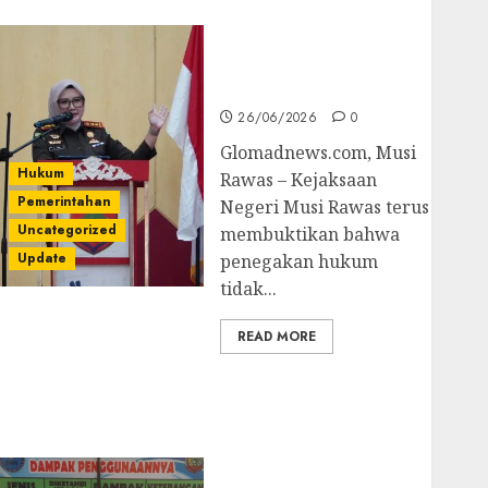
untuk Cegah Korupsi
dan Layani
Masyarakat Melalui
JAKUMDU
26/06/2026
0
Glomadnews.com, Musi
Hukum
Rawas – Kejaksaan
Pemerintahan
Negeri Musi Rawas terus
Uncategorized
membuktikan bahwa
Update
penegakan hukum
tidak...
READ MORE
Dugaan Korupsi
Belanja Baleho P4GN
Disdik Musi Rawas
Naik Ke Tahap
Penyidikan