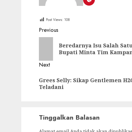
Post Views:
108
Post
Previous
navigation
Previous
Beredarnya Isu Salah Satu
post:
Bupati Minta Tim Kampa
Next
Next
Grees Selly: Sikap Gentlemen H2
post:
Teladani
Tinggalkan Balasan
Alamat email Anda tidak akan dipublikas