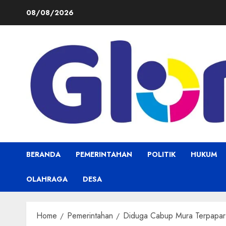
Skip
08/08/2026
to
content
BERANDA
PEMERINTAHAN
POLITIK
HUKUM
OLAHRAGA
DESA
Home
Pemerintahan
Diduga Cabup Mura Terpapar 