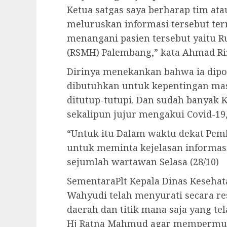
Ketua satgas saya berharap tim at
meluruskan informasi tersebut te
menangani pasien tersebut yaitu
(RSMH) Palembang,” kata Ahmad Riz
Dirinya menekankan bahwa ia diposi
dibutuhkan untuk kepentingan mas
ditutup-tutupi. Dan sudah banyak 
sekalipun jujur mengakui Covid-19,
“Untuk itu Dalam waktu dekat Pe
untuk meminta kejelasan informasi 
sejumlah wartawan Selasa (28/10)
SementaraPlt Kepala Dinas Kesehat
Wahyudi telah menyurati secara r
daerah dan titik mana saja yang te
Hj Ratna Mahmud agar mempermuda