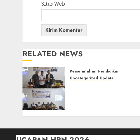
Situs Web
RELATED NEWS
Pemerintahan
Pendidikan
Uncategorized
Update
Pemkab Mura Apresiasi
Kegiatan Pelatihan
Jurnalistik untuk
Peningkatan Kompetensi
Wartawan
22/07/2026
0
UCAPAN HPN 2026