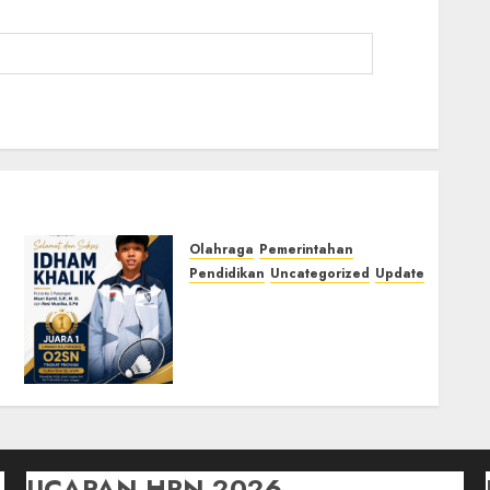
Olahraga
Pemerintahan
Pendidikan
Uncategorized
Update
Prestasi Gemilang Idham
Khalik, Wakili Sumsel di
O2SN Nasional Cabor
Bulutangkis
03/07/2026
0
UCAPAN HPN 2026