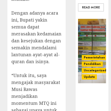
READ MORE
Dengan adanya acara
ini, Bupati yakin
semua dapat
merasakan kedamaian
dan kesejukan dengan
semakin mendalami
lantunan ayat-ayat al-
Pemerintahan
quran dan isinya.
Pendidikan
Uncategorized
“Untuk itu, saya
Update
mengajak masyarakat
Musi Rawas
Dugaan
Korupsi
menjadikan
Belanja
momentum MTQ ini
Baleho P4GN
sebagai upaya untuk