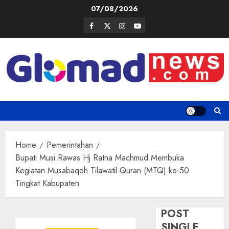
Skip
07/08/2026
to
Facebook
Twitter
Instagram
Youtube
content
Home
Pemerintahan
Bupati Musi Rawas Hj Ratna Machmud Membuka
Kegiatan Musabaqoh Tilawatil Quran (MTQ) ke-50
Tingkat Kabupaten
POST
SINGLE