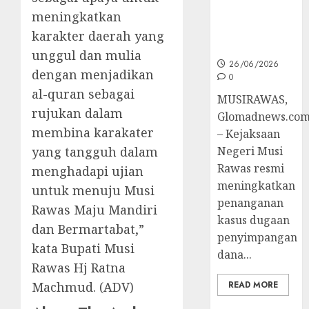
Disdik Musi
meningkatkan
Rawas Naik
Ke Tahap
karakter daerah yang
Penyidikan
unggul dan mulia
26/06/2026
dengan menjadikan
0
al-quran sebagai
MUSIRAWAS,
rujukan dalam
Glomadnews.co
membina karakater
– Kejaksaan
yang tangguh dalam
Negeri Musi
Rawas resmi
menghadapi ujian
meningkatkan
untuk menuju Musi
penanganan
Rawas Maju Mandiri
kasus dugaan
dan Bermartabat,”
penyimpangan
kata Bupati Musi
dana...
Rawas Hj Ratna
Machmud. (ADV)
READ MORE