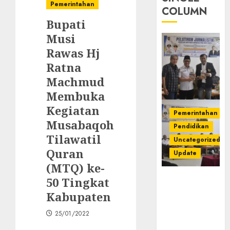
Pemerintahan
COLUMN
Bupati
Musi
Rawas Hj
Ratna
Machmud
Membuka
Kegiatan
Pemerintahan
Musabaqoh
Pendidikan
Tilawatil
Uncategorized
Quran
Update
(MTQ) ke-
Pemkab
50 Tingkat
Mura
Kabupaten
Apresiasi
Kegiatan
25/01/2022
Pelatihan