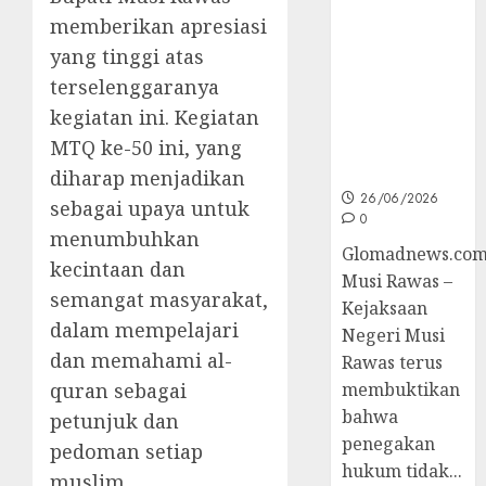
Inovasi
memberikan apresiasi
Unggulan
untuk Cegah
yang tinggi atas
Korupsi dan
terselenggaranya
Layani
kegiatan ini. Kegiatan
Masyarakat
MTQ ke-50 ini, yang
Melalui
JAKUMDU
diharap menjadikan
26/06/2026
sebagai upaya untuk
0
menumbuhkan
Glomadnews.com
kecintaan dan
Musi Rawas –
semangat masyarakat,
Kejaksaan
dalam mempelajari
Negeri Musi
dan memahami al-
Rawas terus
quran sebagai
membuktikan
bahwa
petunjuk dan
penegakan
pedoman setiap
hukum tidak...
muslim.