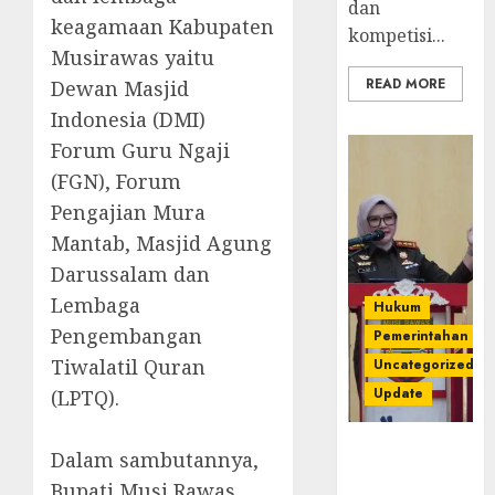
dan
keagamaan Kabupaten
kompetisi...
Musirawas yaitu
READ MORE
Dewan Masjid
Indonesia (DMI)
Forum Guru Ngaji
(FGN), Forum
Pengajian Mura
Mantab, Masjid Agung
Darussalam dan
Lembaga
Hukum
Pengembangan
Pemerintahan
Tiwalatil Quran
Uncategorized
Update
(LPTQ).
Kejari
Dalam sambutannya,
Luncurkan 5
Bupati Musi Rawas