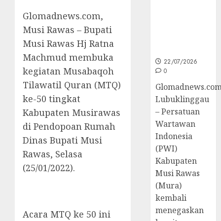
Jurnalistik
Glomadnews.com,
untuk
Peningkatan
Musi Rawas – Bupati
Kompetensi
Musi Rawas Hj Ratna
Wartawan
Machmud membuka
22/07/2026
kegiatan Musabaqoh
0
Tilawatil Quran (MTQ)
Glomadnews.com
ke-50 tingkat
Lubuklinggau
– Persatuan
Kabupaten Musirawas
Wartawan
di Pendopoan Rumah
Indonesia
Dinas Bupati Musi
(PWI)
Rawas, Selasa
Kabupaten
(25/01/2022).
Musi Rawas
(Mura)
kembali
menegaskan
Acara MTQ ke 50 ini