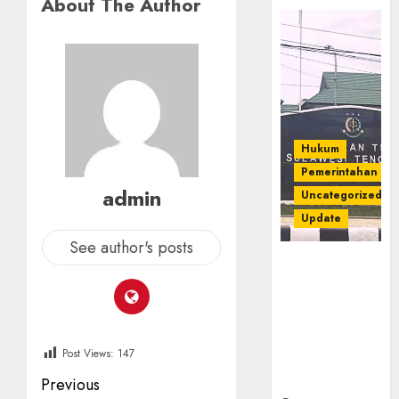
About The Author
Hukum
Pemerintahan
admin
Uncategorized
Update
See author's posts
Kejati Sultra
Geledah
Rumah Dirut
PT Babarina
dan PT
Post Views:
147
Wijaya Nikel
Post
Nusantara
Previous