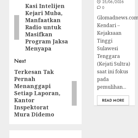
25/06/2026
navigation
Kasi Intelijen
Previous
0
Kejari Muba,
post:
Glomadnews.com
Manfaatkan
Kendari –
Radio untuk
Kejaksaan
Masifkan
Tinggi
Program Jaksa
Menyapa
Sulawesi
Tenggara
Next
(Kejati Sultra)
saat ini fokus
Terkesan Tak
Next
Pernah
pada
post:
Menanggapi
pemulihan...
Setiap Laporan,
Kantor
READ MORE
Inspektorat
Mura Didemo