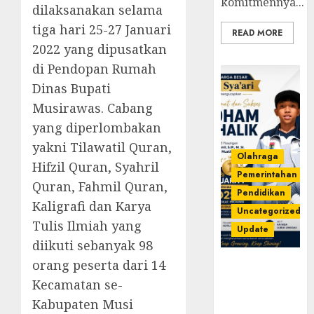
komitmennya...
dilaksanakan selama
tiga hari 25-27 Januari
READ MORE
2022 yang dipusatkan
di Pendopan Rumah
Dinas Bupati
Musirawas. Cabang
yang diperlombakan
yakni Tilawatil Quran,
Olahraga
Hifzil Quran, Syahril
Pemerintahan
Quran, Fahmil Quran,
Pendidikan
Kaligrafi dan Karya
Uncategorized
Tulis Ilmiah yang
Update
diikuti sebanyak 98
orang peserta dari 14
Prestasi
Gemilang
Kecamatan se-
Idham
Kabupaten Musi
Khalik,