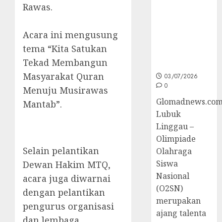
Rawas.
Wakili
Sumsel di
O2SN
Acara ini mengusung
Nasional
tema “Kita Satukan
Cabor
Tekad Membangun
Bulutangkis
Masyarakat Quran
03/07/2026
0
Menuju Musirawas
Glomadnews.com
Mantab”.
Lubuk
Linggau –
Olimpiade
Selain pelantikan
Olahraga
Siswa
Dewan Hakim MTQ,
Nasional
acara juga diwarnai
(O2SN)
dengan pelantikan
merupakan
pengurus organisasi
ajang talenta
dan lembaga