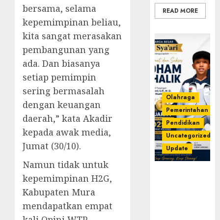
bersama, selama
READ MORE
kepemimpinan beliau,
kita sangat merasakan
pembangunan yang
ada. Dan biasanya
setiap pemimpin
sering bermasalah
Olahraga
dengan keuangan
Pemerintahan
daerah,” kata Akadir
Pendidikan
kepada awak media,
Uncategorized
Jumat (30/10).
Update
Namun tidak untuk
Prestasi
kepemimpinan H2G,
Gemilang
Kabupaten Mura
Idham
mendapatkan empat
Khalik,
Wakili
kali Opini WTP.