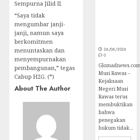
Unggulan
Sempurna Jilid II.
untuk Cegah
Korupsi dan
“Saya tidak
Layani
mengumbar janji-
Masyarakat
janji, namun saya
Melalui
berkomitmen
JAKUMDU
menuntaskan dan
26/06/2026
0
menyempurnakan
Glomadnews.com
pembangunan,” tegas
Musi Rawas –
Cabup H2G. (*)
Kejaksaan
About The Author
Negeri Musi
Rawas terus
membuktikan
bahwa
penegakan
hukum tidak...