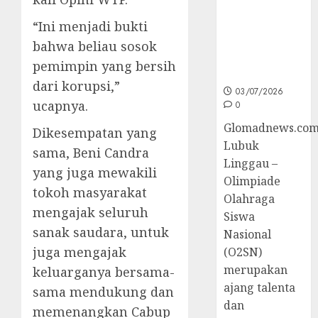
Sumsel di
“Ini menjadi bukti
O2SN
Nasional
bahwa beliau sosok
Cabor
pemimpin yang bersih
Bulutangkis
dari korupsi,”
03/07/2026
ucapnya.
0
Glomadnews.com
Dikesempatan yang
Lubuk
sama, Beni Candra
Linggau –
yang juga mewakili
Olimpiade
tokoh masyarakat
Olahraga
mengajak seluruh
Siswa
sanak saudara, untuk
Nasional
juga mengajak
(O2SN)
merupakan
keluarganya bersama-
ajang talenta
sama mendukung dan
dan
memenangkan Cabup