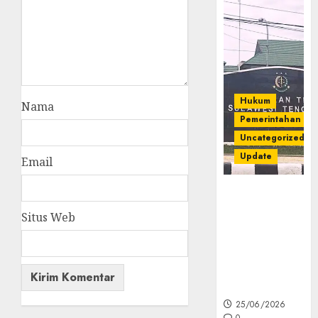
Hukum
Nama
Pemerintahan
Uncategorized
Update
Email
Kejati Sultra
Geledah
Situs Web
Rumah Dirut
PT Babarina
dan PT
Wijaya Nikel
Nusantara
25/06/2026
0