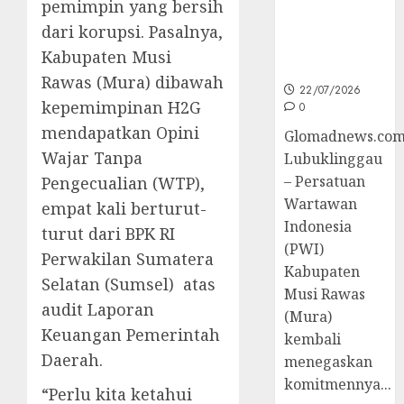
pemimpin yang bersih
untuk
Peningkatan
dari korupsi. Pasalnya,
Kompetensi
Kabupaten Musi
Wartawan
Rawas (Mura) dibawah
22/07/2026
kepemimpinan H2G
0
mendapatkan Opini
Glomadnews.com
Wajar Tanpa
Lubuklinggau
– Persatuan
Pengecualian (WTP),
Wartawan
empat kali berturut-
Indonesia
turut dari BPK RI
(PWI)
Perwakilan Sumatera
Kabupaten
Selatan (Sumsel) atas
Musi Rawas
audit Laporan
(Mura)
Keuangan Pemerintah
kembali
Daerah.
menegaskan
komitmennya...
“Perlu kita ketahui