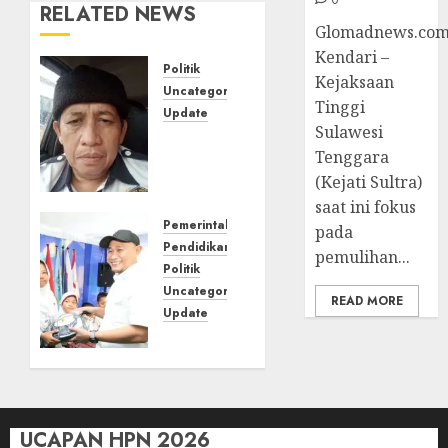
RELATED NEWS
Glomadnews.com
Kendari –
Politik
Kejaksaan
Uncategorized
Tinggi
Update
Sulawesi
Iran
Tenggara
Melawan,
(Kejati Sultra)
Siapa
Sebenarnya
saat ini fokus
yang
Pemerintahan
pada
Kehilangan
Pendidikan
pemulihan...
Marwah?
Politik
Uncategorized
READ MORE
Update
20/04/2026
0
Penyerahan
Secara
Simbolis
Seragam
Sekolah
UCAPAN HPN 2026