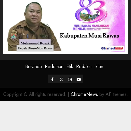
Beranda
Pedoman
Etik
Redaksi
Iklan
Facebook
Twitter
Instagram
Youtube
Copyright © All rights reserved.
|
ChromeNews
by AF themes.