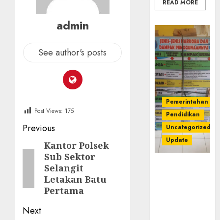
READ MORE
admin
See author's posts
Pemerintahan
Post Views:
175
Pendidikan
Post
Previous
Uncategorized
Update
navigation
Kantor Polsek
Previous
Sub Sektor
post:
Dugaan
Selangit
Korupsi
Letakan Batu
Belanja
Pertama
Baleho P4GN
Disdik Musi
Next
Rawas Naik