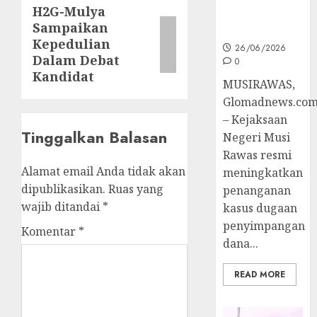
H2G-Mulya
Next
Ke Tahap
Sampaikan
Penyidikan
post:
Kepedulian
26/06/2026
Dalam Debat
0
Kandidat
MUSIRAWAS,
Glomadnews.co
– Kejaksaan
Tinggalkan Balasan
Negeri Musi
Rawas resmi
Alamat email Anda tidak akan
meningkatkan
dipublikasikan.
Ruas yang
penanganan
wajib ditandai
*
kasus dugaan
penyimpangan
Komentar
*
dana...
READ MORE