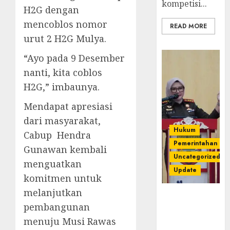
kompetisi...
H2G dengan
mencoblos nomor
READ MORE
urut 2 H2G Mulya.
“Ayo pada 9 Desember
nanti, kita coblos
H2G,” imbaunya.
Mendapat apresiasi
dari masyarakat,
Hukum
Cabup Hendra
Pemerintahan
Gunawan kembali
Uncategorized
menguatkan
Update
komitmen untuk
melanjutkan
Kejari
pembangunan
Luncurkan 5
Inovasi
menuju Musi Rawas