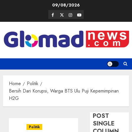
Skip
09/08/2026
to
Facebook
Twitter
Instagram
Youtube
content
Home
Politik
Bersih Dari Korupsi, Warga BTS Ulu Puji Kepemimpinan
H2G
POST
SINGLE
Politik
COLUMN