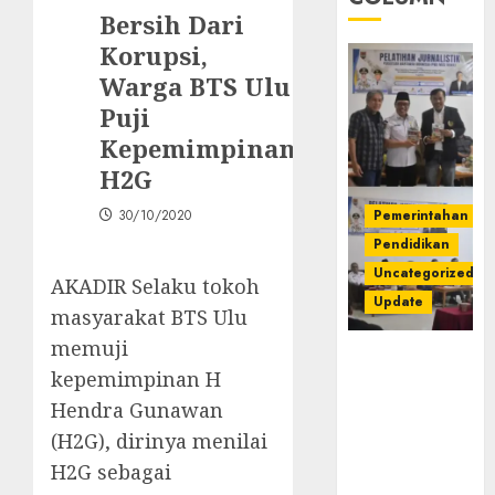
Bersih Dari
Korupsi,
Warga BTS Ulu
Puji
Kepemimpinan
H2G
30/10/2020
Pemerintahan
Pendidikan
Uncategorized
AKADIR Selaku tokoh
Update
masyarakat BTS Ulu
memuji
Pemkab
kepemimpinan H
Mura
Apresiasi
Hendra Gunawan
Kegiatan
(H2G), dirinya menilai
Pelatihan
H2G sebagai
Jurnalistik